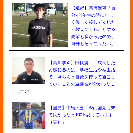
【遠野】髙田遥可「自
分が1年生の時にすご
く優しく接してくれた
り教えてくれたりする
先輩も多かったので、
自分もそうなりたい」
【高川学園】田代湧二「成長した
と感じるのは、学校生活や私生活
で、きちんと自覚を持って過ごし
ていくことの重要性が分かったこ
とです」
【国見】中島大嘉「今は国見に来
て良かったと100%思っています
（笑）」