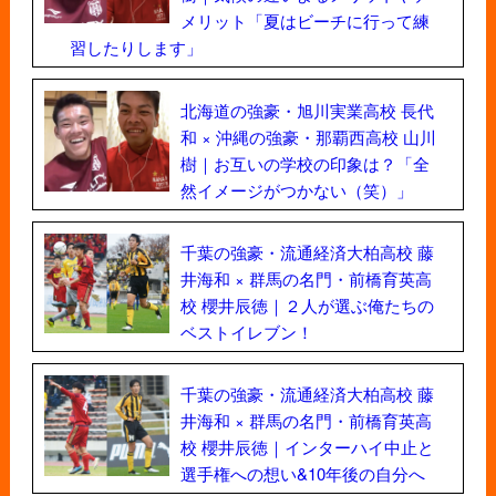
メリット「夏はビーチに行って練
習したりします」
北海道の強豪・旭川実業高校 長代
和 × 沖縄の強豪・那覇西高校 山川
樹｜お互いの学校の印象は？「全
然イメージがつかない（笑）」
千葉の強豪・流通経済大柏高校 藤
井海和 × 群馬の名門・前橋育英高
校 櫻井辰徳｜２人が選ぶ俺たちの
ベストイレブン！
千葉の強豪・流通経済大柏高校 藤
井海和 × 群馬の名門・前橋育英高
校 櫻井辰徳｜インターハイ中止と
選手権への想い&10年後の自分へ