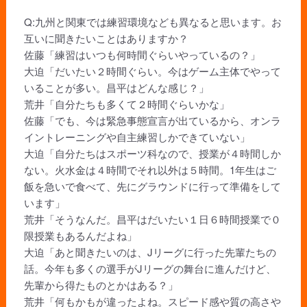
Q:九州と関東では練習環境なども異なると思います。お
互いに聞きたいことはありますか？
佐藤「練習はいつも何時間ぐらいやっているの？」
大迫「だいたい２時間ぐらい。今はゲーム主体でやって
いることが多い。昌平はどんな感じ？」
荒井「自分たちも多くて２時間ぐらいかな」
佐藤「でも、今は緊急事態宣言が出ているから、オンラ
イントレーニングや自主練習しかできていない」
大迫「自分たちはスポーツ科なので、授業が４時間しか
ない。火水金は４時間でそれ以外は５時間。1年生はご
飯を急いで食べて、先にグラウンドに行って準備をして
います」
荒井「そうなんだ。昌平はだいたい１日６時間授業で０
限授業もあるんだよね」
大迫「あと聞きたいのは、Jリーグに行った先輩たちの
話。今年も多くの選手がJリーグの舞台に進んだけど、
先輩から得たものとかはある？」
荒井「何もかもが違ったよね。スピード感や質の高さや