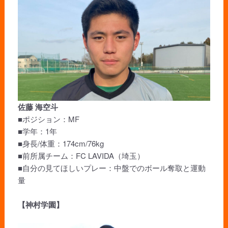
佐藤 海空斗
■ポジション：MF
■学年：1年
■身長/体重：174cm/76kg
■前所属チーム：FC LAVIDA（埼玉）
■自分の見てほしいプレー：中盤でのボール奪取と運動
量
【神村学園】