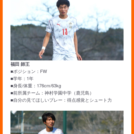
福田 師王
■ポジション：FW
■学年：1年
■身長/体重：176cm/63kg
■前所属チーム：神村学園中学（鹿児島）
■自分の見てほしいプレー：得点感覚とシュート力