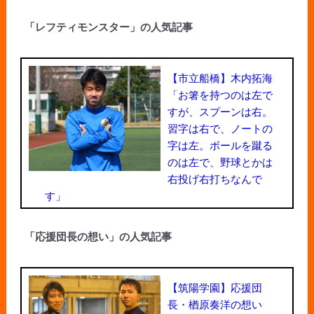
「レフティモンスター」の人気記事
【市立船橋】木内拓海
「お箸を持つのは左で
すが、スプーンは右。
習字は右で、ノートの
字は左。ボールを蹴る
のは左で、野球とかは
右投げ右打ちなんで
す」
「応援団長の想い」の人気記事
【筑陽学園】応援団
長・楢原奏洋の想い