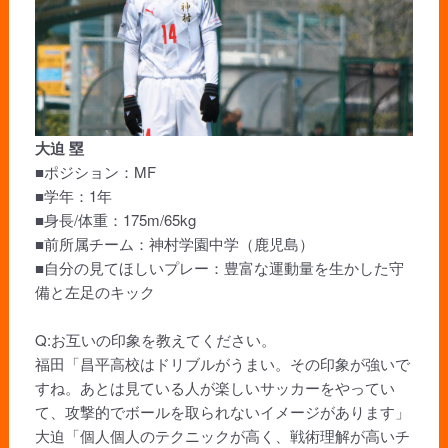
大迫 塁
■ポジション：MF
■学年：1年
■身長/体重：175m/65kg
■前所属チーム：神村学園中学（鹿児島）
■自分の見てほしいプレー：豊富な運動量を生かした守
備と左足のキック
Q:お互いの印象を教えてください。
福田「昌平高校はドリブルがうまい。その印象が強いで
すね。あとは見ている人が楽しいサッカーをやってい
て、攻撃的でボールを取られないイメージがあります」
大迫「個人個人のテクニックが高く、戦術理解が高いチ