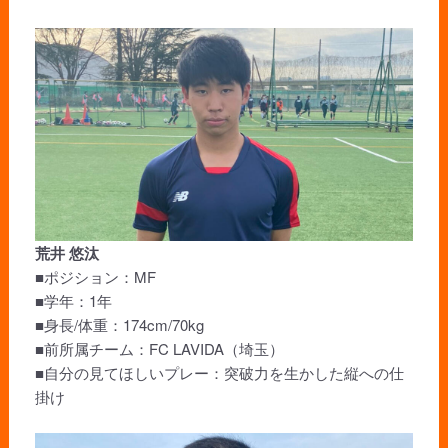
荒井 悠汰
■ポジション：MF
■学年：1年
■身長/体重：174cm/70kg
■前所属チーム：FC LAVIDA（埼玉）
■自分の見てほしいプレー：突破力を生かした縦への仕
掛け