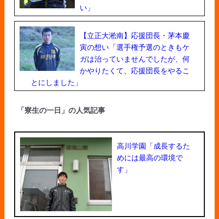
い」
【立正大淞南】応援団長・茅本慶
寅の想い「選手権予選のときもケ
ガは治っていませんでしたが、何
かやりたくて、応援団長をやるこ
とにしました」
「寮生の一日」の人気記事
高川学園「成長するた
めには最高の環境で
す」