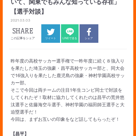
いて、関東でもみんな知っている存在」
【選手対談】
2021.03.03
SHARE
この記事をシェア
ツイート
LINEで送る
シェア
昨年度の高校サッカー選手権で一昨年度に続く８強入り
を果たした埼玉の強豪・昌平高校サッカー部と、同大会
で16強入りを果たした鹿児島の強豪・神村学園高校サッ
カー部。
そこで今回は両チームの注目1年生コンビ同士で対談を
してくれたぞ！取材に協力してくれたのは昌平の荒井悠
汰選手と佐藤海空斗選手、神村学園の福田師王選手と大
迫塁選手だ！
今回は、まずお互いの印象をなど話してもらったぞ！
【昌平】