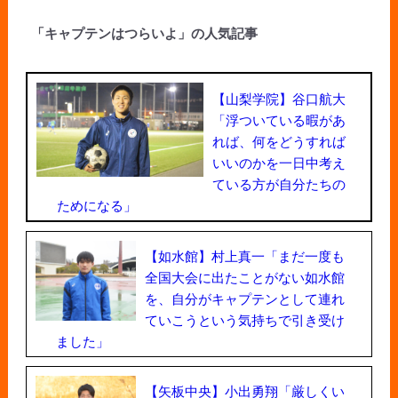
「キャプテンはつらいよ」の人気記事
【山梨学院】谷口航大
「浮ついている暇があ
れば、何をどうすれば
いいのかを一日中考え
ている方が自分たちの
ためになる」
【如水館】村上真一「まだ一度も
全国大会に出たことがない如水館
を、自分がキャプテンとして連れ
ていこうという気持ちで引き受け
ました」
【矢板中央】小出勇翔「厳しくい