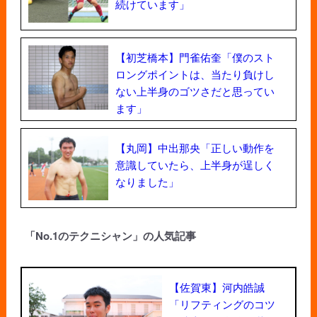
続けています」
【初芝橋本】門雀佑奎「僕のスト
ロングポイントは、当たり負けし
ない上半身のゴツさだと思ってい
ます」
【丸岡】中出那央「正しい動作を
意識していたら、上半身が逞しく
なりました」
「No.1のテクニシャン」の人気記事
【佐賀東】河内皓誠
「リフティングのコツ