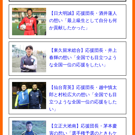
【日大明誠】応援団長・酒井蓮人
の想い「最上級生として自分も何
か貢献したかった」
【東久留米総合】応援団長・井上
春輝の想い「全国でも目立つよう
な全国一位の応援をしたい」
【仙台育英】応援団長・越中慎太
郎と村松広大の想い「全国でも目
立つような全国一位の応援をした
い」
【立正大淞南】応援団長・茅本慶
寅の想い「選手権予選のときもケ