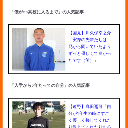
「僕が○○高校に入るまで」の人気記事
【国見】川久保幸之介
「実際の先輩たちは、
兄から聞いていたより
ずっと優しくて良かっ
たです（笑）」
「入学から○年たっての自分」の人気記事
【遠野】髙田遥可「自
分が1年生の時にすご
く優しく接してくれた
り教えてくれたりする