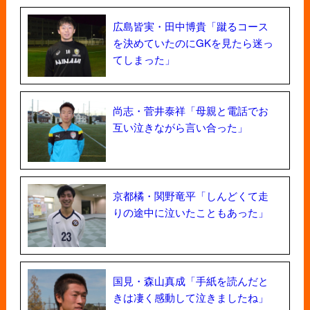
広島皆実・田中博貴「蹴るコース
を決めていたのにGKを見たら迷っ
てしまった」
尚志・菅井泰祥「母親と電話でお
互い泣きながら言い合った」
京都橘・関野竜平「しんどくて走
りの途中に泣いたこともあった」
国見・森山真成「手紙を読んだと
きは凄く感動して泣きましたね」