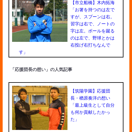
【市立船橋】木内拓海
「お箸を持つのは左で
すが、スプーンは右。
習字は右で、ノートの
字は左。ボールを蹴る
のは左で、野球とかは
右投げ右打ちなんで
す」
「応援団長の想い」の人気記事
【筑陽学園】応援団
長・楢原奏洋の想い
「最上級生として自分
も何か貢献したかっ
た」