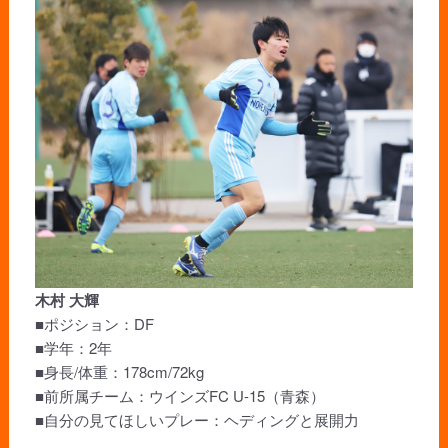
木村 大輝
■ポジション：DF
■学年：2年
■身長/体重：178cm/72kg
■前所属チーム：ウインズFC U-15（青森）
■自分の見てほしいプレー：ヘディングと展開力