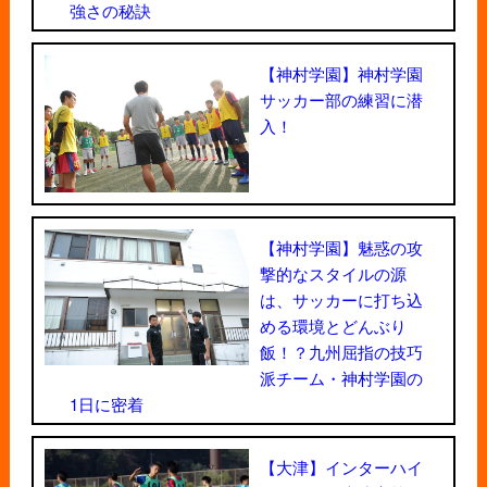
強さの秘訣
【神村学園】神村学園
サッカー部の練習に潜
入！
【神村学園】魅惑の攻
撃的なスタイルの源
は、サッカーに打ち込
める環境とどんぶり
飯！？九州屈指の技巧
派チーム・神村学園の
1日に密着
【大津】インターハイ