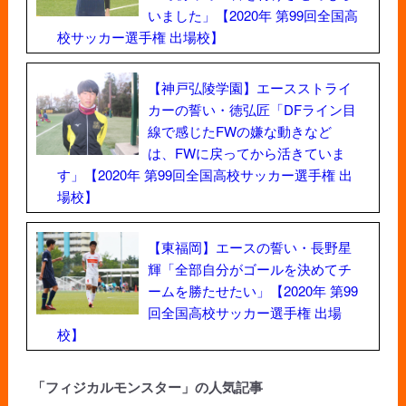
いました」【2020年 第99回全国高
校サッカー選手権 出場校】
【神戸弘陵学園】エースストライ
カーの誓い・徳弘匠「DFライン目
線で感じたFWの嫌な動きなど
は、FWに戻ってから活きていま
す」【2020年 第99回全国高校サッカー選手権 出
場校】
【東福岡】エースの誓い・長野星
輝「全部自分がゴールを決めてチ
ームを勝たせたい」【2020年 第99
回全国高校サッカー選手権 出場
校】
「フィジカルモンスター」の人気記事