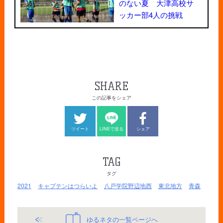
のない夏 大津高校サ
ッカー部4人の挑戦
SHARE
この記事をシェア
ツイート
LINEで送る
シェア
TAG
タグ
2021
キャプテンはつらいよ
八戸学院野辺地西
東北地方
青森
ゆるネタの一覧ページへ