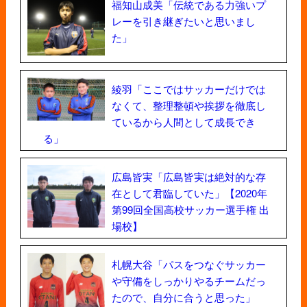
福知山成美「伝統である力強いプ
レーを引き継ぎたいと思いまし
た」
綾羽「ここではサッカーだけでは
なくて、整理整頓や挨拶を徹底し
ているから人間として成長でき
る」
広島皆実「広島皆実は絶対的な存
在として君臨していた」【2020年
第99回全国高校サッカー選手権 出
場校】
札幌大谷「パスをつなぐサッカー
や守備をしっかりやるチームだっ
たので、自分に合うと思った」