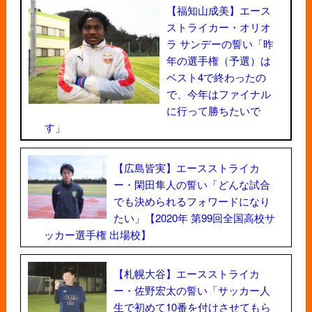
【福知山成美】エース
ストライカー・オリオ
ラ サンデーの誓い「昨
年の選手権（予選）は
ベスト4で終わったの
で、今年はファイナル
に行って勝ちたいで
す」
【広島皆実】エースストライカ
ー・閑田隼人の誓い「どんな試合
でも決められるフォワードになり
たい」【2020年 第99回全国高校サ
ッカー選手権 出場校】
【札幌大谷】エースストライカ
ー・佐野宏太の誓い「サッカー人
生で初めて10番を付けさせてもら