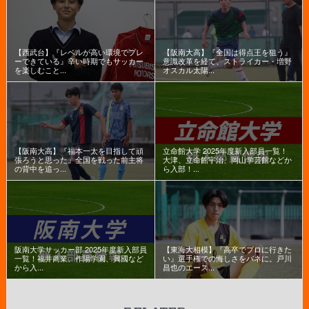
【西武台】『レベルが高い環境でプレ
【阪南大高】『全国は得点王を狙う』
ーできている』辛い時期でもサッカー
意識改革を経て、ストライカー・増野
を楽しむこと...
オスカル太陽...
【阪南大高】『福本一太を目指して頑
立命館大学 2025年度新入部員一覧！
張ろうと思った』全国を戦った前主将
大津、立命館宇治、岡山学芸館などか
の背中を追っ...
ら入部！...
阪南大学サッカー部 2025年度新入部員
【東海大相模】『高卒でプロに行きた
一覧！福井商業、作陽学園、興國など
い』選手権での悔しさをバネに。戸川
から入...
昌也のエース...