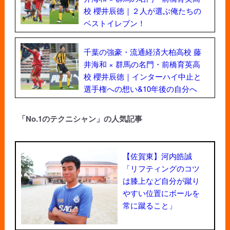
校 櫻井辰徳｜２人が選ぶ俺たちの
ベストイレブン！
千葉の強豪・流通経済大柏高校 藤
井海和 × 群馬の名門・前橋育英高
校 櫻井辰徳｜インターハイ中止と
選手権への想い&10年後の自分へ
「No.1のテクニシャン」の人気記事
【佐賀東】河内皓誠
「リフティングのコツ
は膝上など自分が蹴り
やすい位置にボールを
常に蹴ること」