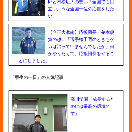
郎と村松広大の想い「全国でも目
立つような全国一位の応援をした
い」
【立正大淞南】応援団長・茅本慶
寅の想い「選手権予選のときもケ
ガは治っていませんでしたが、何
かやりたくて、応援団長をやるこ
とにしました」
「寮生の一日」の人気記事
高川学園「成長するた
めには最高の環境で
す」