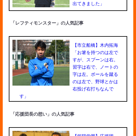
出てきました」
「レフティモンスター」の人気記事
【市立船橋】木内拓海
「お箸を持つのは左で
すが、スプーンは右。
習字は右で、ノートの
字は左。ボールを蹴る
のは左で、野球とかは
右投げ右打ちなんで
す」
「応援団長の想い」の人気記事
【筑陽学園】応援団