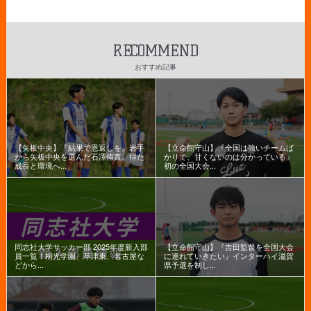
RECOMMEND
おすすめ記事
【矢板中央】『結果で恩返しを』岩手
【立命館守山】『全国は強いチームば
から矢板中央を選んだ石澤侑真。得た
かりで、甘くないのは分かっている』
成長と環境へ...
初の全国大会...
同志社大学サッカー部 2025年度新入部
【立命館守山】『吉田監督を全国大会
員一覧！桐光学園、草津東、名古屋な
に連れていきたい』インターハイ滋賀
どから...
県予選を制し...