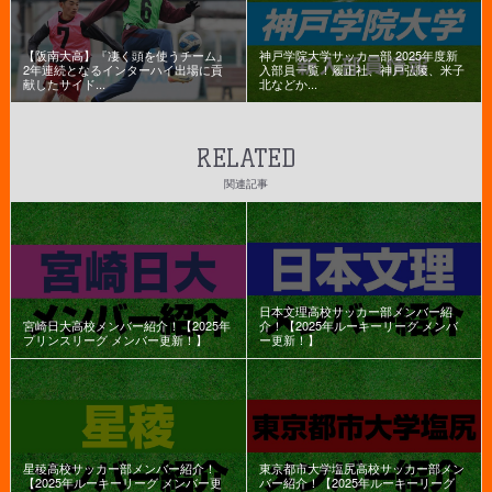
【阪南大高】『凄く頭を使うチーム』
神戸学院大学サッカー部 2025年度新
2年連続となるインターハイ出場に貢
入部員一覧！履正社、神戸弘陵、米子
献したサイド...
北などか...
RELATED
関連記事
日本文理高校サッカー部メンバー紹
宮崎日大高校メンバー紹介！【2025年
介！【2025年ルーキーリーグ メンバ
プリンスリーグ メンバー更新！】
ー更新！】
星稜高校サッカー部メンバー紹介！
東京都市大学塩尻高校サッカー部メン
【2025年ルーキーリーグ メンバー更
バー紹介！【2025年ルーキーリーグ