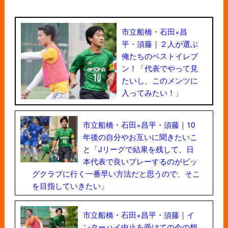
市立船橋・石田×昌
平・須藤｜２人が選ぶ
俺たちのベストイレブ
ン！「代表でやって見
たいし、このメンツに
入ってみたい！」
市立船橋・石田×昌平・須藤｜10
年後の自分やお互いに聞きたいこ
と「Jリーグで結果を残して、日
本代表で良いプレーするのがビッ
グクラブに行く一番早い方法だと思うので、そこ
を目指していきたい」
市立船橋・石田×昌平・須藤｜イ
ンターハイ中止を受けての今の想