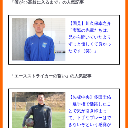
「僕が○○高校に入るまで」の人気記事
【国見】川久保幸之介
「実際の先輩たちは、
兄から聞いていたより
ずっと優しくて良かっ
たです（笑）」
「エースストライカーの誓い」の人気記事
【矢板中央】多田圭佑
「選手権で活躍したこ
とで気が引き締まっ
て、下手なプレーはで
きないぞという感覚が