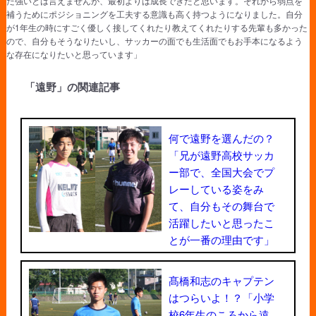
だ強いとは言えませんが、最初よりは成長できたと思います。それから弱点を
補うためにポジショニングを工夫する意識も高く持つようになりました。自分
が1年生の時にすごく優しく接してくれたり教えてくれたりする先輩も多かった
ので、自分もそうなりたいし、サッカーの面でも生活面でもお手本になるよう
な存在になりたいと思っています」
「遠野」の関連記事
何で遠野を選んだの？
「兄が遠野高校サッカ
ー部で、全国大会でプ
レーしている姿をみ
て、自分もその舞台で
活躍したいと思ったこ
とが一番の理由です」
髙橋和志のキャプテン
はつらいよ！？「小学
校6年生のころから遠