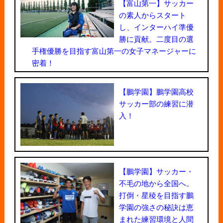
【富山第一】サッカー
の素人からスタート
し、インターハイ準優
勝に貢献。二度目の選
手権優勝を目指す富山第一の女子マネージャーに
密着！
【鵬学園】鵬学園高校
サッカー部の練習に潜
入！
【鵬学園】サッカー・
不毛の地から全国へ。
打倒・星稜を目指す鵬
学園の強さの秘訣は恵
まれた練習環境と人間