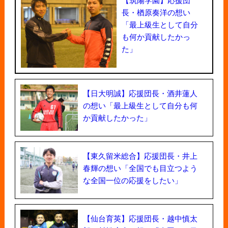
長・楢原奏洋の想い
「最上級生として自分
も何か貢献したかっ
た」
【日大明誠】応援団長・酒井蓮人
の想い「最上級生として自分も何
か貢献したかった」
【東久留米総合】応援団長・井上
春輝の想い「全国でも目立つよう
な全国一位の応援をしたい」
【仙台育英】応援団長・越中慎太