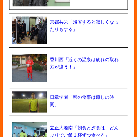
京都共栄「帰省すると寂しくなっ
たりもする」
香川西「近くの温泉は疲れの取れ
方が違う！」
日章学園「寮の食事は癒しの時
間」
立正大淞南「朝食と夕食は、どん
ぶりでご飯３杯ずつ食べる」