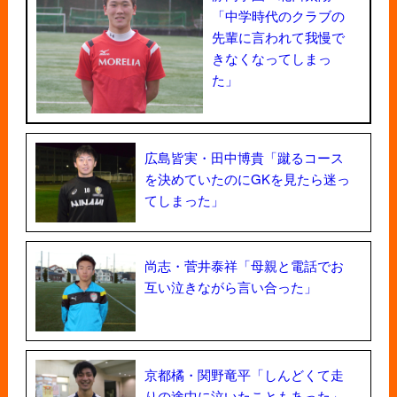
「中学時代のクラブの
先輩に言われて我慢で
きなくなってしまっ
た」
広島皆実・田中博貴「蹴るコース
を決めていたのにGKを見たら迷っ
てしまった」
尚志・菅井泰祥「母親と電話でお
互い泣きながら言い合った」
京都橘・関野竜平「しんどくて走
りの途中に泣いたこともあった」