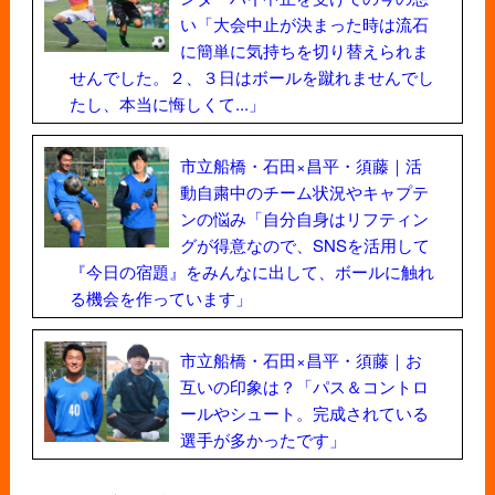
い「大会中止が決まった時は流石
に簡単に気持ちを切り替えられま
せんでした。２、３日はボールを蹴れませんでし
たし、本当に悔しくて...」
市立船橋・石田×昌平・須藤｜活
動自粛中のチーム状況やキャプテ
ンの悩み「自分自身はリフティン
グが得意なので、SNSを活用して
『今日の宿題』をみんなに出して、ボールに触れ
る機会を作っています」
市立船橋・石田×昌平・須藤｜お
互いの印象は？「パス＆コントロ
ールやシュート。完成されている
選手が多かったです」