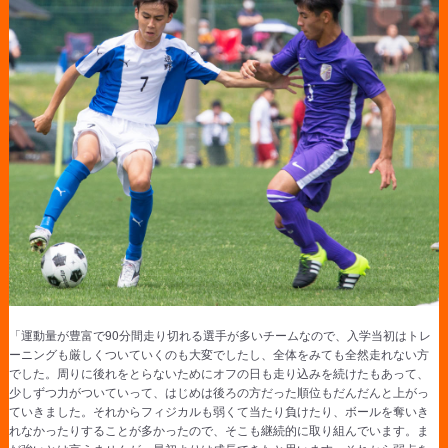
「運動量が豊富で90分間走り切れる選手が多いチームなので、入学当初はトレ
ーニングも厳しくついていくのも大変でしたし、全体をみても全然走れない方
でした。周りに後れをとらないためにオフの日も走り込みを続けたもあって、
少しずつ力がついていって、はじめは後ろの方だった順位もだんだんと上がっ
ていきました。それからフィジカルも弱くて当たり負けたり、ボールを奪いき
れなかったりすることが多かったので、そこも継続的に取り組んでいます。ま