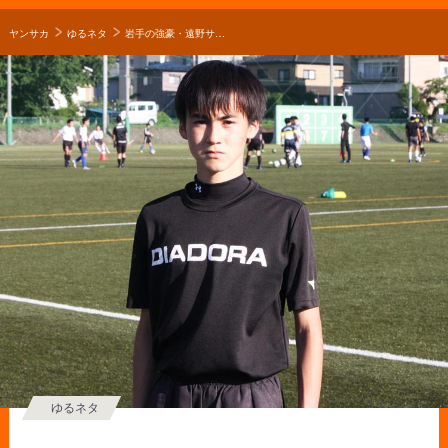
ヤンサカ
ゆるネタ
岩手の強豪・遠野サッカー部｜髙田遥可の入学から1年たっての自分【2020年 第99回全国高校サッカー選手権 出場校】
ゆるネタ