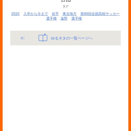
タグ
2020
入学から今まで
岩手
東北地方
第99回全国高校サッカー
選手権
遠野
選手権
ゆるネタの一覧ページへ