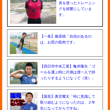
具を使ったトレーニン
グを頻繁にしていま
す」
【一条】篠原槙「自信があるの
は、お尻の筋肉です」
【四日市中央工業】亀井隆矢「ゴ
ールを運ぶ時に片側は僕一人で持
ったりするようになって（笑）」
【国見】奥宮耀太「特に意識して
取り組むようになったのは、２年
生になってからですね」