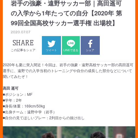
岩手の強豪・遠野サッカー部｜髙田遥可
の入学から1年たっての自分【2020年 第
99回全国高校サッカー選手権 出場校】
2020.07.07
SHARE
この記事をシェア
ツイート
LINEで送る
シェア
2020年も夏に突入間近！今回は、岩手の強豪・遠野高校サッカー部の髙田遥可
選手に、遠野での入学当初のトレーニングや自分の成長した部分などについて
聞いてみたぞ！
髙田 遥可
■ポジション：MF
■学年：2年
■身長/体重：169cm/50kg
■出身チーム：遠野中学（岩手）
■自分の見てほしいプレー：2列目からの抜け出し