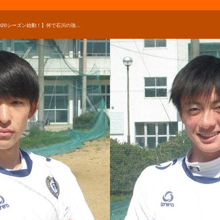
【2020シーズン始動！】何で石川の強豪・鵬学園サッカー部を選んだの？｜鈴木嶺騎、長島琉也編