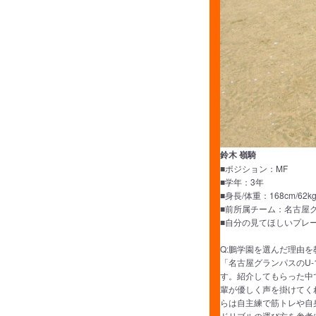
鈴木 嶺騎
■ポジション：MF
■学年：3年
■身長/体重：168cm/62k
■前所属チーム：名古屋グ
■自分の見てほしいプレ
Q:鵬学園を選んだ理由
「名古屋グランパスのU
す。紹介してもらった中
輩が優しく声を掛けてく
らは自主練で筋トレや自
ドリブルの運び方を参考