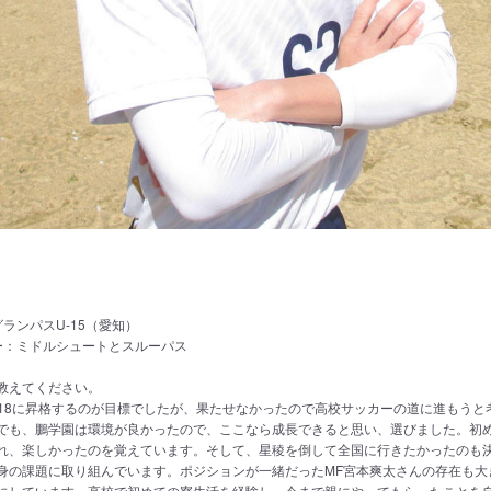
g
ランパスU-15（愛知）
ー：ミドルシュートとスルーパス
を教えてください。
-18に昇格するのが目標でしたが、果たせなかったので高校サッカーの道に進もうと
でも、鵬学園は環境が良かったので、ここなら成長できると思い、選びました。初
れ、楽しかったのを覚えています。そして、星稜を倒して全国に行きたかったのも
身の課題に取り組んでいます。ポジションが一緒だったMF宮本爽太さんの存在も大
にしています。高校で初めての寮生活を経験し、今まで親にやってもらったことを