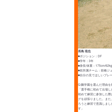
長島 琉也
■ポジション：DF
■学年：3年
■身長/体重：175cm/62k
■前所属チーム：前橋ジ
■自分の見てほしいプレ
Q:鵬学園を選んだ理由
「選手権に初めて出場し
初めて練習に参加した際
グを頑張りました。また
ろうと練習で意識しまし
す」