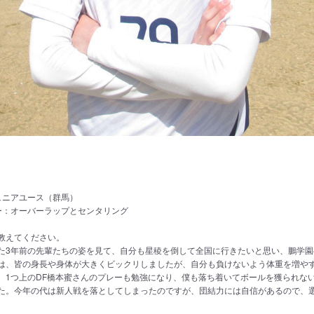
g
ュニアユース（群馬）
ー：オーバーラップとセンタリング
を教えてください。
た3年前の先輩たちの姿を見て、自分も星稜を倒して全国に行きたいと思い、鵬学園
は、皆の身長や身体が大きくビックリしましたが、自分も負けないよう体重を増や
、1つ上のDF橋本蜜さんのプレーも勉強になり、僕も落ち着いてボールを獲られな
た。今年の代は新人戦を落としてしまったのですが、団結力には自信があるので、