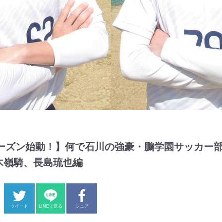
0シーズン始動！】何で石川の強豪・鵬学園サッカー
木嶺騎、長島琉也編
ツイート
LINEで送る
シェア