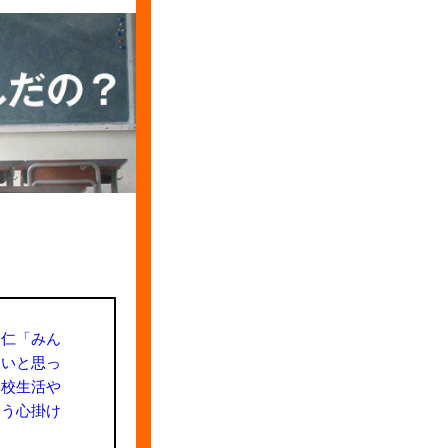
山仁「みん
たいと思っ
学校生活や
よう心掛け