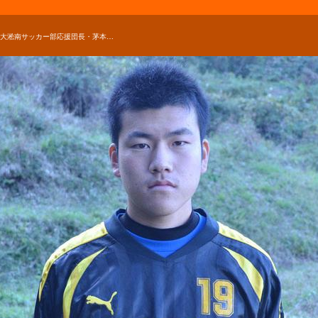
立正大淞南サッカー部応援団長・茅本慶寅の想い【2019年 第98回全国高校サッカー選手権 出場校】