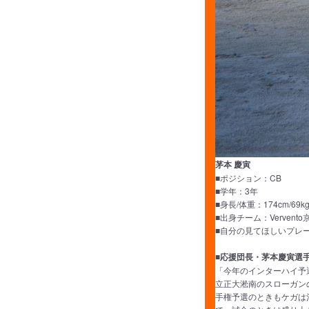
茅本 慶寅
■ポジション：CB
■学年：3年
■身長/体重：174cm/69k
■出身チーム：Vervento
■自分の見てほしいプレ
■応援団長・茅本慶寅選
「今年のインターハイ予
立正大淞南のスローガン
手権予選のときもケガは