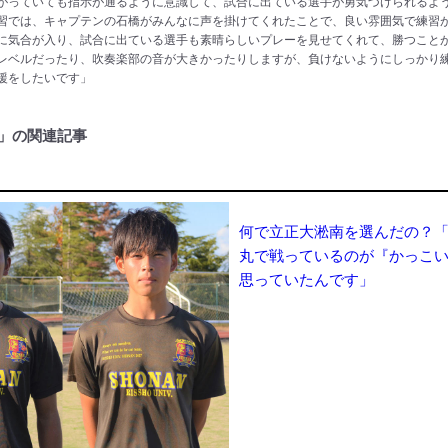
がっていても指示が通るように意識して、試合に出ている選手が勇気づけられるよ
習では、キャプテンの石橋がみんなに声を掛けてくれたことで、良い雰囲気で練習
に気合が入り、試合に出ている選手も素晴らしいプレーを見せてくれて、勝つこと
レベルだったり、吹奏楽部の音が大きかったりしますが、負けないようにしっかり
援をしたいです」
」の関連記事
何で立正大淞南を選んだの？
丸で戦っているのが『かっこ
思っていたんです」