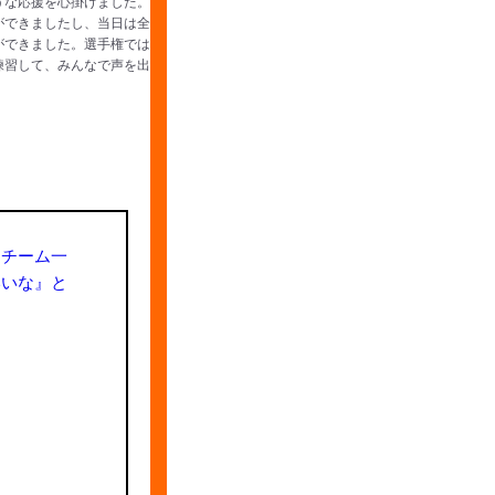
うな応援を心掛けました。
ができましたし、当日は全
ができました。選手権では
練習して、みんなで声を出
「チーム一
いいな』と