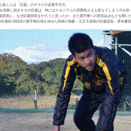
ち抜くには「応援」のチカラが必要不可欠。
人を鼓舞し励ますその応援は、時にはスタジアムの雰囲気さえも変えてしまう力を持
援団長に、なぜ応援団長をやろうと思ったか、また選手権への意気込みなどを聞い
4年連続18回目の選手権出場を決めた島根の強豪・立正大淞南の応援団長・茅本慶