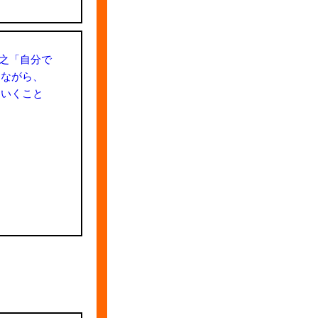
克之「自分で
えながら、
ていくこと