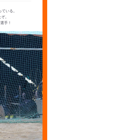
っている。
たぞ。
寅選手！