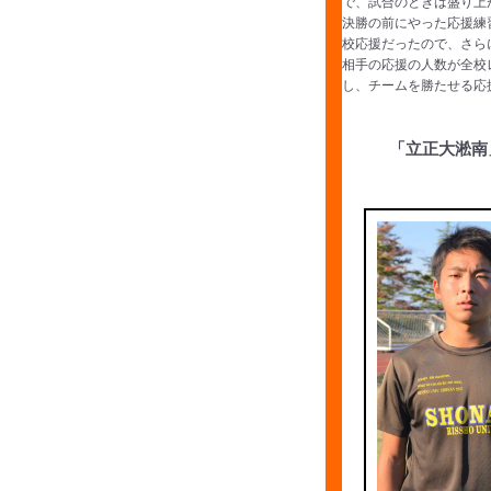
で、試合のときは盛り上
決勝の前にやった応援練
校応援だったので、さら
相手の応援の人数が全校
し、チームを勝たせる応
「立正大淞南