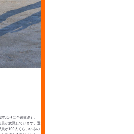
2年ぶりに予選敗退）。
全員が意識しています。選
員が100人くらいいるの