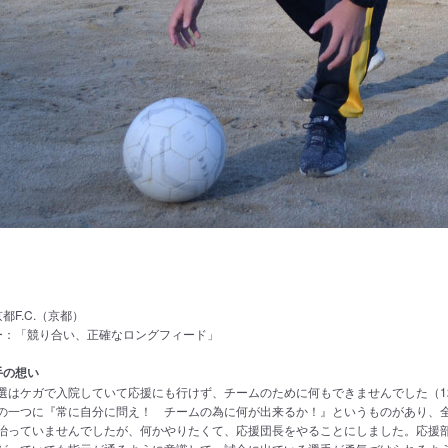
g
京都F.C.（京都）
ー：「競り合い、正確なロングフィード」
手の想い
選はケガで入院していて応援にも行けず、チームのために何もできませんでした（1
の一つに『常に自分に問え！ チームの為に何が出来るか！』というものがあり、
治っていませんでしたが、何かやりたくて、応援団長をやることにしました。応援部