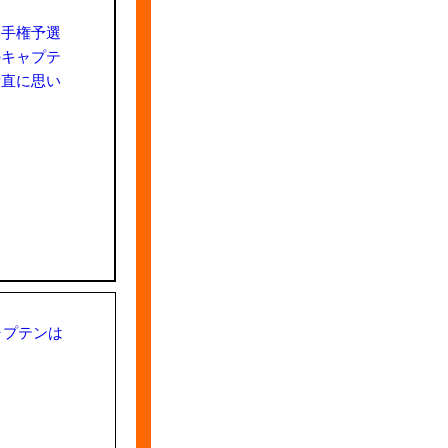
選手権予選
のキャプテ
素直に思い
ャプテンは