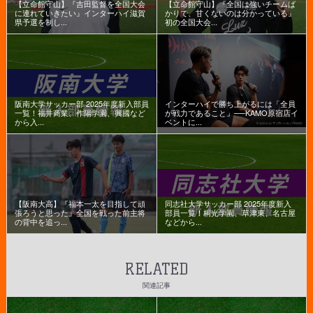
【立命館守山】『吉田監督を全国大会
【立命館守山】『全国は強いチームば
に連れていきたい』インターハイ滋賀
かりで、甘くないのは分かっている』
県予選を制し...
初の全国大会...
阪南大学サッカー部 2025年度新入部員
インターハイで勝ち上がるには「全員
一覧！福井商業、作陽学園、興國など
が戦力であること」──KAMO原宿店イ
から入...
ベントに...
【阪南大高】『福本一太を目指して頑
同志社大学サッカー部 2025年度新入
張ろうと思った』全国を戦った前主将
部員一覧！桐光学園、草津東、名古屋
の背中を追っ...
などから...
RELATED
関連記事