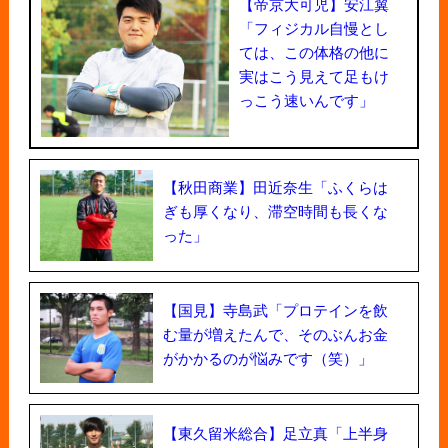
【帝京大可児】安江翼
「フィジカル自慢とし
ては、この体格の他に
実はこう見えて足もけ
っこう速いんです」
【秋田商業】田近奈生「ふくらは
ぎも厚くなり、滞空時間も長くな
った」
【国見】寺島武「プロテインを飲
む量が増えたんで、そのぶんお金
がかかるのが悩みです（笑）」
【東久留米総合】足立真「上半身