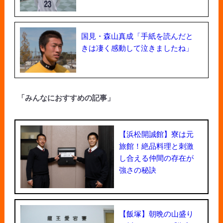
国見・森山真成「手紙を読んだと
きは凄く感動して泣きましたね」
「みんなにおすすめの記事」
【浜松開誠館】寮は元
旅館！絶品料理と刺激
し合える仲間の存在が
強さの秘訣
【飯塚】朝晩の山盛り