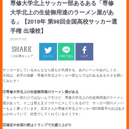
専修大学北上サッカー部あるある「専修
大学北上の生徒御用達のラーメン屋があ
る」【2019年 第98回全国高校サッカー選
手権 出場校】
2019.11.02
SHARE
この記事をシェア
ツイート
LINEで送る
シェア
サッカーをしているみんななら誰もが共感する、あのシーンやあのしぐさ。
今回は、岩手の強豪・専修大学北上サッカー部ならではのあるあるネタを聞い
てみたぞ！
①専修大学北上の生徒御用達のラーメン屋がある
「サッカー部だけではないんですけど、専修大学北上の生徒御用達のラーメン
屋があって、そこは替え玉２つサービスしてくれるので、サッカー部のメンバ
ーもよく通っています。店主さんが専修大学北上サッカー部OB選手のおばあさ
んがやっていて、好意でしてくれているそうです」
②遠征や合宿の夜はトランプで大盛り上がり