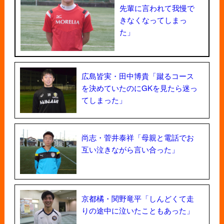
先輩に言われて我慢で
きなくなってしまっ
た」
広島皆実・田中博貴「蹴るコース
を決めていたのにGKを見たら迷っ
てしまった」
尚志・菅井泰祥「母親と電話でお
互い泣きながら言い合った」
京都橘・関野竜平「しんどくて走
りの途中に泣いたこともあった」