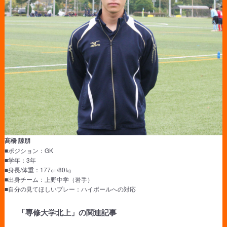
髙橋 諒朋
■ポジション：GK
■学年：3年
■身長/体重：177㎝/80㎏
■出身チーム：上野中学（岩手）
■自分の見てほしいプレー：ハイボールへの対応
「専修大学北上」の関連記事