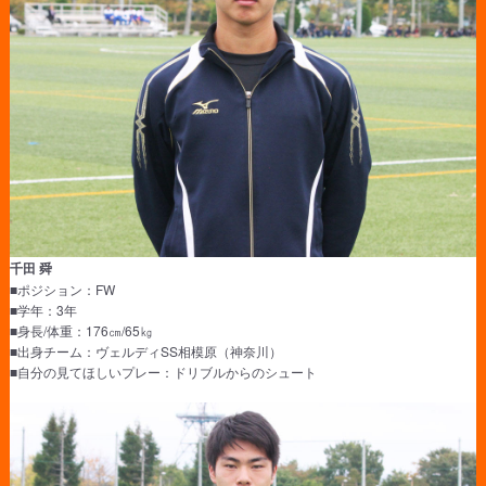
千田 舜
■ポジション：FW
■学年：3年
■身長/体重：176㎝/65㎏
■出身チーム：ヴェルディSS相模原（神奈川）
■自分の見てほしいプレー：ドリブルからのシュート