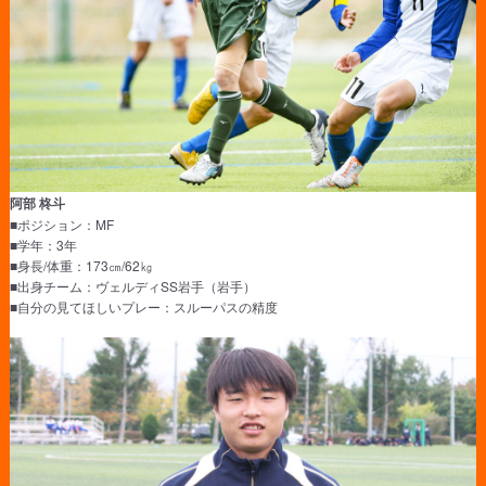
阿部 柊斗
■ポジション：MF
■学年：3年
■身長/体重：173㎝/62㎏
■出身チーム：ヴェルディSS岩手（岩手）
■自分の見てほしいプレー：スルーパスの精度