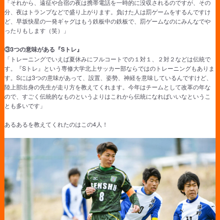
「それから、遠征や合宿の夜は携帯電話を一時的に没収されるのですが、その
分、夜はトランプなどで盛り上がります。負けた人は罰ゲームをするんですけ
ど、早坂快星の一発ギャグはもう鉄板中の鉄板で、罰ゲームなのにみんなでや
ったりもします（笑）」
③3つの意味がある『Sトレ』
「トレーニングでいえば夏休みにフルコートでの１対１、２対２などは伝統で
す。『Sトレ』という専修大学北上サッカー部ならではのトレーニングもありま
す。Sには3つの意味があって、設置、姿勢、神経を意味しているんですけど、
陸上部出身の先生が走り方を教えてくれます。今年はチームとして改革の年な
ので、すごく伝統的なものというよりはこれから伝統になればいいなというこ
とも多いです」
あるあるを教えてくれたのはこの4人！