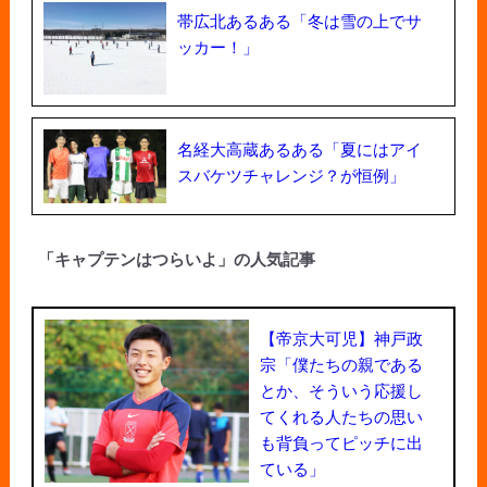
帯広北あるある「冬は雪の上でサ
ッカー！」
名経大高蔵あるある「夏にはアイ
スバケツチャレンジ？が恒例」
「キャプテンはつらいよ」の人気記事
【帝京大可児】神戸政
宗「僕たちの親である
とか、そういう応援し
てくれる人たちの思い
も背負ってピッチに出
ている」