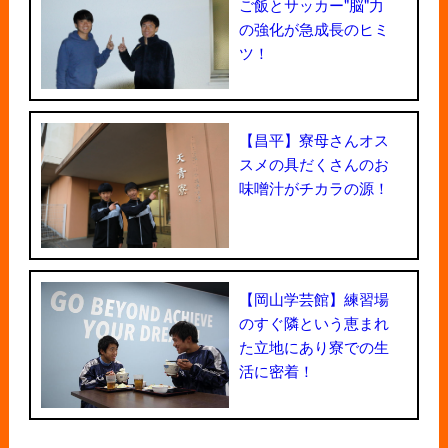
ご飯とサッカー"脳"力
の強化が急成長のヒミ
ツ！
【昌平】寮母さんオス
スメの具だくさんのお
味噌汁がチカラの源！
【岡山学芸館】練習場
のすぐ隣という恵まれ
た立地にあり寮での生
活に密着！