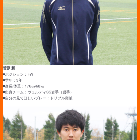
菅原 新
■ポジション：FW
■学年：3年
■身長/体重：176㎝/68㎏
■出身チーム：ヴェルディSS岩手（岩手）
■自分の見てほしいプレー：ドリブル突破