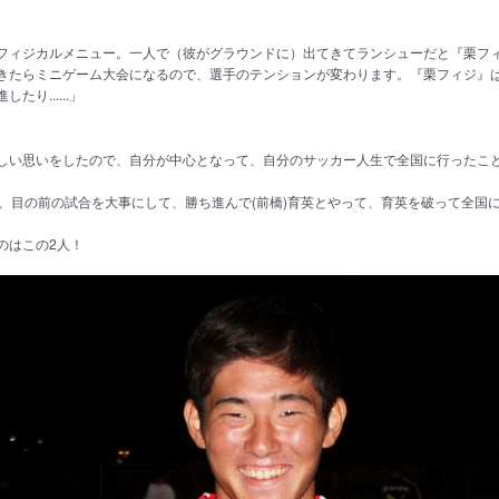
フィジカルメニュー。一人で（彼がグラウンドに）出てきてランシューだと『栗フ
きたらミニゲーム大会になるので、選手のテンションが変わります。『栗フィジ』
り......」
しい思いをしたので、自分が中心となって、自分のサッカー人生で全国に行ったこ
合、目の前の試合を大事にして、勝ち進んで(前橋)育英とやって、育英を破って全国
のはこの2人！