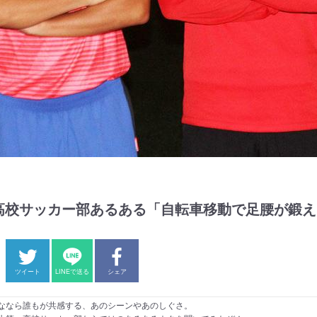
高校サッカー部あるある「自転車移動で足腰が鍛え
ツイート
LINEで送る
シェア
ななら誰もが共感する、あのシーンやあのしぐさ。