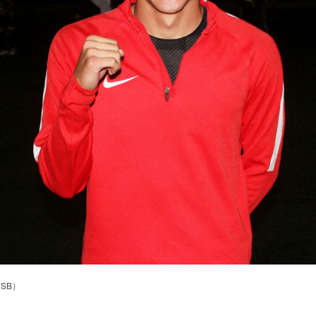
SB）
g