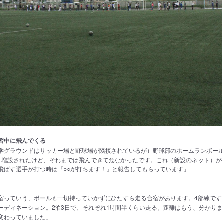
習中に飛んでくる
学グラウンドはサッカー場と野球場が隣接されているが）野球部のホームランボー
）増設されたけど、それまでは飛んできて危なかったです。これ（新設のネット）が
飛ばす選手が打つ時は『○○が打ちます！』と報告してもらっています」
宿っていう、ボールも一切持っていかずにひたすら走る合宿があります。4部練です
ーディネーション。2泊3日で、それぞれ1時間半くらい走る。距離はもう、分かり
変わっていました」