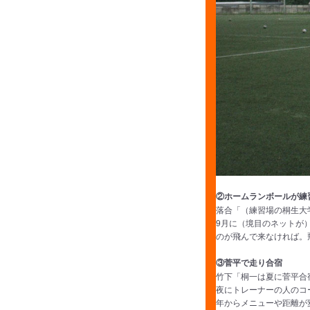
②ホームランボールが練
落合「（練習場の桐生大
9月に（境目のネットが
のが飛んで来なければ。
③菅平で走り合宿
竹下「桐一は夏に菅平合
夜にトレーナーの人のコ
年からメニューや距離が