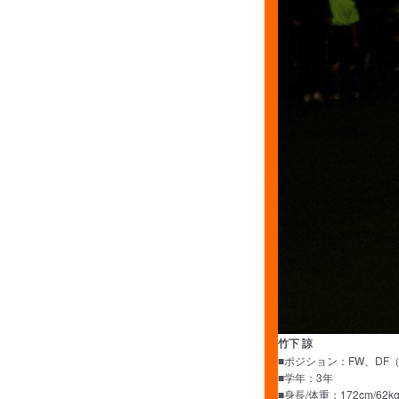
竹下 諒
■ポジション：FW、DF（
■学年：3年
■身長/体重：172cm/62k