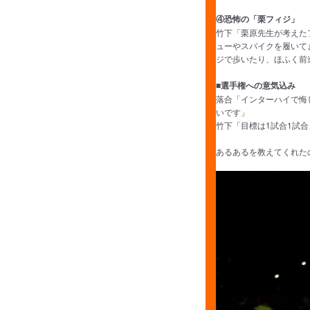
④恐怖の「栗フィジ」
竹下「栗原先生が考えた
ューやスパイクを履いて
ジで歩いたり、ほふく前進した
■選手権への意気込み
落合「インターハイで悔
いです」
竹下「目標は1試合1試
あるあるを教えてくれた