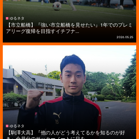
ゆるネタ
【市立船橋】『強い市立船橋を見せたい』1年でのプレミ
アリーグ復帰を目指すイチフナ...
2026.05.25
ゆるネタ
【駒澤大高】『他の人がどう考えてるかを知るのが好
き』全員分のサッカーノートに目を...