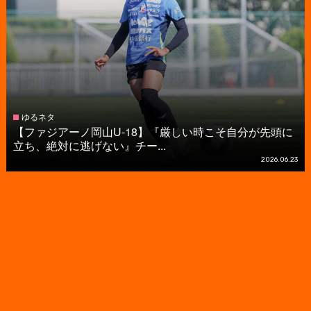
ゆるネタ
【ファジアーノ岡山U-18】『厳しい時こそ自分が先頭に
立ち、絶対に逃げない』チー...
2026.06.23