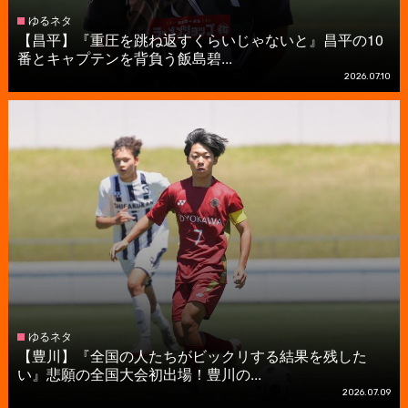
ゆるネタ
【昌平】『重圧を跳ね返すくらいじゃないと』昌平の10
番とキャプテンを背負う飯島碧...
2026.07.10
ゆるネタ
【豊川】『全国の人たちがビックリする結果を残した
い』悲願の全国大会初出場！豊川の...
2026.07.09