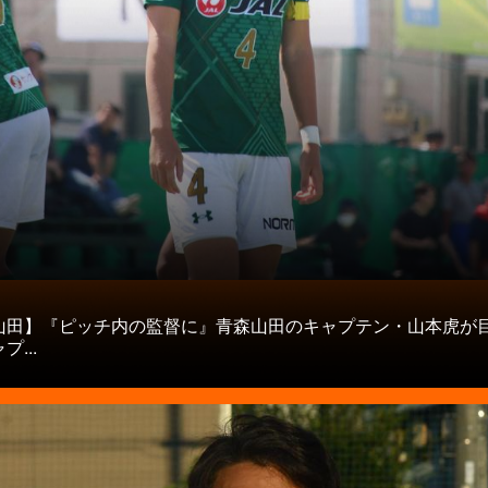
タ
山田】『ピッチ内の監督に』青森山田のキャプテン・山本虎が
...