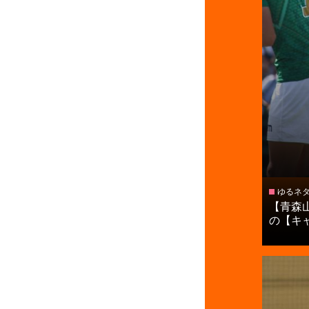
ゆるネ
【青森
の【キャプ