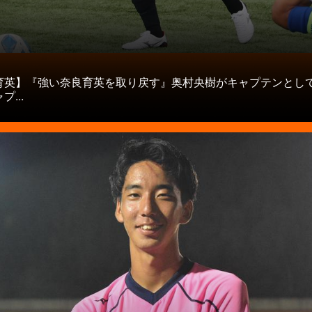
タ
育英】『強い奈良育英を取り戻す』奥村央樹がキャプテンとし
...