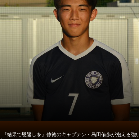
タ
】『結果で恩返しを』修徳のキャプテン・島田侑歩が抱える強