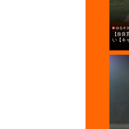
ゆるネ
【奈良
い【キャプ