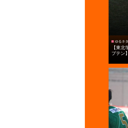
ゆるネ
【東北
プテン