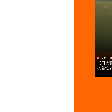
ゆるネ
【日大
の苦悩と.