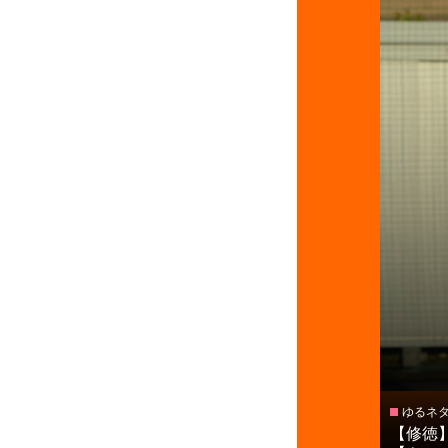
ゆるネ
【修徳