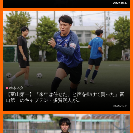
2023.10.17
ゆるネタ
【富山第一】『来年は任せた、と声を掛けて貰った』富
山第一のキャプテン・多賀滉人が...
2023.10.11