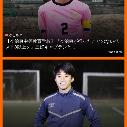
ゆるネタ
【今治東中等教育学校】『今治東が行ったことのないベ
スト8以上を』三好キャプテンと...
2023.12.15