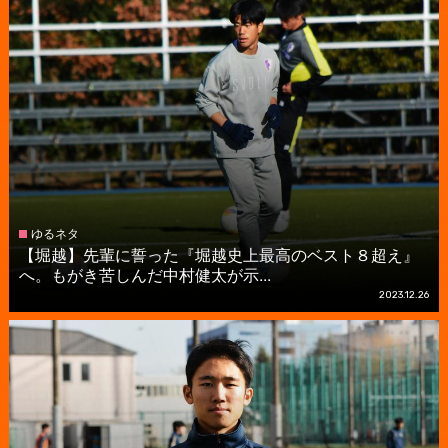
ゆるネタ
【堀越】先輩に誓った『堀越史上最高のベスト８超え』
へ。もがき苦しんだ中村健太が示...
2023.12.26