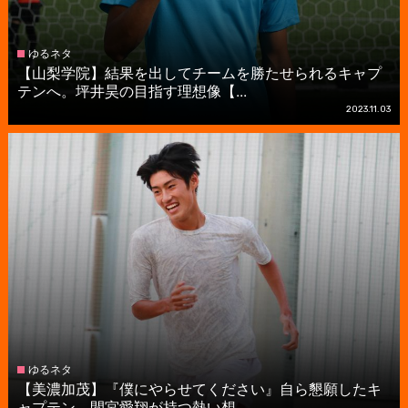
ゆるネタ
【山梨学院】結果を出してチームを勝たせられるキャプ
テンへ。坪井昊の目指す理想像【...
2023.11.03
ゆるネタ
【美濃加茂】『僕にやらせてください』自ら懇願したキ
ャプテン。間宮愛翔が持つ熱い想...