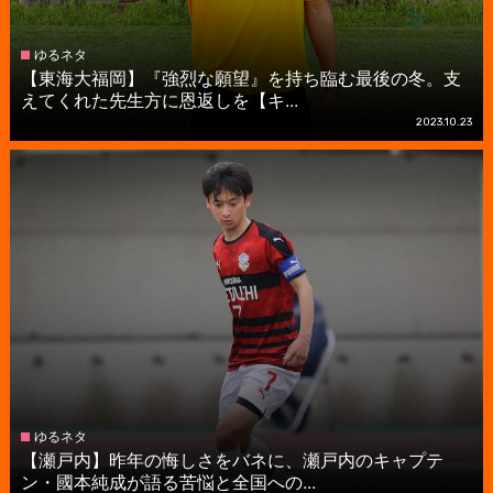
ゆるネタ
【東海大福岡】『強烈な願望』を持ち臨む最後の冬。支
えてくれた先生方に恩返しを【キ...
2023.10.23
ゆるネタ
【瀬戸内】昨年の悔しさをバネに、瀬戸内のキャプテ
ン・國本純成が語る苦悩と全国への...