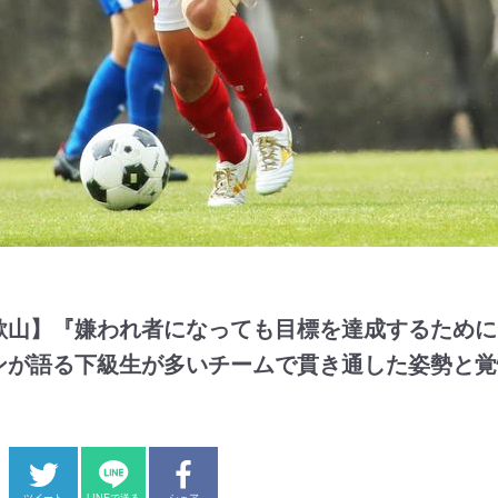
歌山】『嫌われ者になっても目標を達成するために
ンが語る下級生が多いチームで貫き通した姿勢と覚
】
ツイート
LINEで送る
シェア