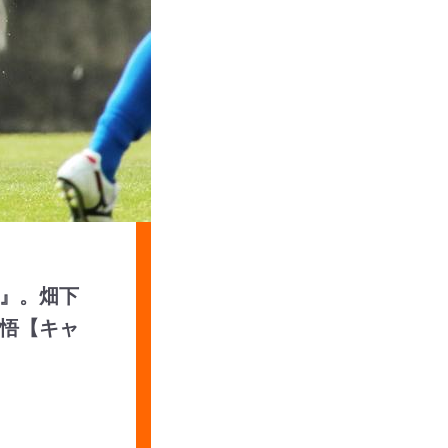
』。畑下
悟【キャ