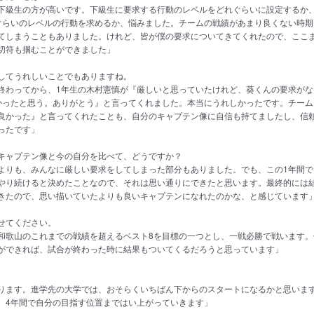
下級生の方が高いです。下級生に要求する行動のレベルをどれぐらいに設定するか
ぐらいのレベルの行動を求めるか、悩みました。チームの戦績があまり良くない時期
てしまうこともありました。けれど、皆が僕の要求についてきてくれたので、ここ
切符も掴むことができました」
としてうれしいことでもありますね。
終わってから、1年生の木村憲慎が『厳しいと思っていたけれど、葵くんの要求がな
かったと思う。ありがとう』と言ってくれました。本当にうれしかったです。チーム
良かった』と言ってくれたことも、自分のキャプテン像に自信も持てましたし、信
ったです」
たキャプテン像と今の自分を比べて、どうですか？
よりも、みんなに厳しい要求をしてしまった部分もありました。でも、この1年間で
やり続けると決めたことなので、それは思い通りにできたと思います。最終的には
きたので、思い描いていたよりも良いキャプテンになれたのかな、と感じています
かせてください。
和歌山のこれまでの戦績を超えるベスト8を目標の一つとし、一戦必勝で戦います。
ができれば、試合が終わった時に結果もついてくるだろうと思っています」
ります。進学先の大学では、おそらくいちばん下からのスタートになるかと思いま
、4年間で自分の目指す位置まではい上がっていきます」