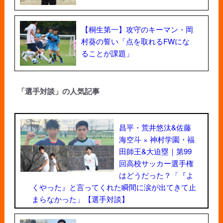
【桐生第一】攻守のキーマン・岡
村葵の誓い「点を取れるFWにな
ることが課題」
「選手対談」の人気記事
昌平・荒井悠汰&佐藤
海空斗 × 神村学園・福
田師王&大迫塁｜第99
回高校サッカー選手権
はどうだった？「『よ
くやった』と言ってくれた瞬間に涙が出てきて止
まらなかった」【選手対談】