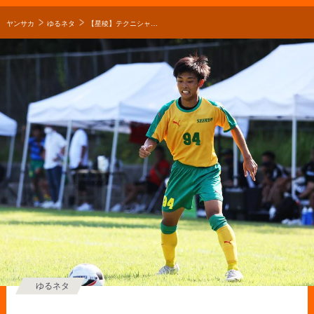
ヤンサカ
ゆるネタ
【星稜】テクニシャン福島元基(3年)がスタイルの異なる星稜を選んだ理由【進路】
ゆるネタ