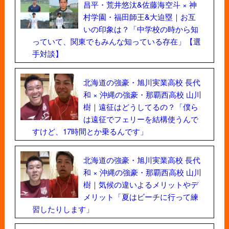
昌平・荒井悠汰&佐藤海空斗 × 神
村学園・福田師王&大迫塁｜お互
いの印象は？「中学校の時から知
っていて、関東でもみんな知っている存在」【選
手対談】
北海道の強豪・旭川実業高校 長代
和 × 沖縄の強豪・那覇西高校 山川
樹｜遠征はどうしてるの？「僕ら
は遠征でフェリーを結構使うんで
すけど、17時間とか乗るんです」
北海道の強豪・旭川実業高校 長代
和 × 沖縄の強豪・那覇西高校 山川
樹｜気候の違いよるメリットやデ
メリット「夏はビーチに行って練
習したりします」