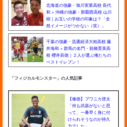
北海道の強豪・旭川実業高校 長代
和 × 沖縄の強豪・那覇西高校 山川
樹｜お互いの学校の印象は？「全
然イメージがつかない（笑）」
千葉の強豪・流通経済大柏高校 藤
井海和 × 群馬の名門・前橋育英高
校 櫻井辰徳｜２人が選ぶ俺たちの
ベストイレブン！
「フィジカルモンスター」の人気記事
【修徳】ブワニカ啓太
「何も武器がないと思
って、一番早く身に付
けられそうなのが持久
力でした」