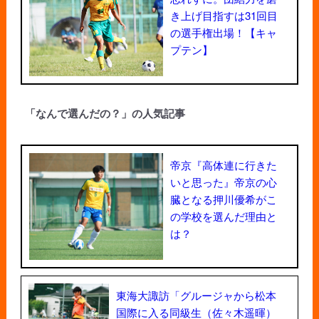
き上げ目指すは31回目
の選手権出場！【キャ
プテン】
「なんで選んだの？」の人気記事
帝京『高体連に行きた
いと思った』帝京の心
臓となる押川優希がこ
の学校を選んだ理由と
は？
東海大諏訪「グルージャから松本
国際に入る同級生（佐々木遥暉）