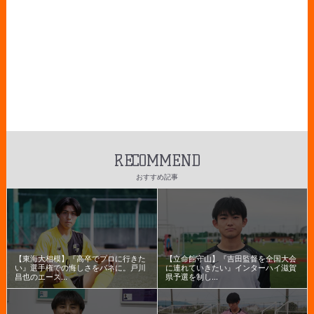
RECOMMEND
おすすめ記事
【東海大相模】『高卒でプロに行きた
【立命館守山】『吉田監督を全国大会
い』選手権での悔しさをバネに。戸川
に連れていきたい』インターハイ滋賀
昌也のエース...
県予選を制し...