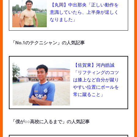
【丸岡】中出那央「正しい動作を
意識していたら、上半身が逞しく
なりました」
「No.1のテクニシャン」の人気記事
【佐賀東】河内皓誠
「リフティングのコツ
は膝上など自分が蹴り
やすい位置にボールを
常に蹴ること」
「僕が○○高校に入るまで」の人気記事