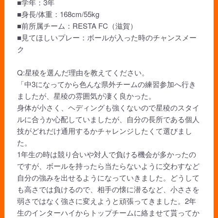
■学年：3年
■身長/体重：168cm/55kg
■前所属チーム：RESTA FC（滋賀）
■見てほしいプレー：ボールが入った時のチャンスメー
ク
Q:星稜を選んだ理由を教えてください。
「中3になってから色んな県外チームの練習参加へ行き
ましたが、星稜の雰囲気が凄く良かった。
身体が小さく、ヘディングも強くないので星稜のスタイ
ルに合うか心配していましたが、自分の長所である個人
技がどれだけ通用するかチャレンジしたくて選びまし
た。
1年生の時は競り合いや対人で負ける機会が多かったの
ですが、ボールを持ったら当たらないように交わすなど
自分の強みを出せるようになっていきました。どうして
も高さでは負けるので、相手の懐に潜るなど、小ささを
弱さではなく強さに変えようと頑張ってきました。2年
生のインターハイからトップチームに絡ませて貰ってか