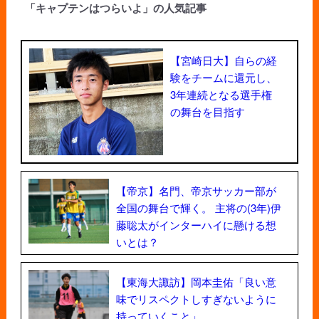
「キャプテンはつらいよ」の人気記事
【宮崎日大】自らの経
験をチームに還元し、
3年連続となる選手権
の舞台を目指す
【帝京】名門、帝京サッカー部が
全国の舞台で輝く。 主将の(3年)伊
藤聡太がインターハイに懸ける想
いとは？
【東海大諏訪】岡本圭佑「良い意
味でリスペクトしすぎないように
持っていくこと」