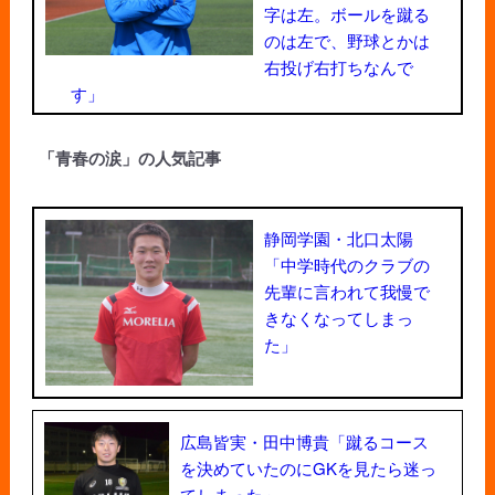
字は左。ボールを蹴る
のは左で、野球とかは
右投げ右打ちなんで
す」
「青春の涙」の人気記事
静岡学園・北口太陽
「中学時代のクラブの
先輩に言われて我慢で
きなくなってしまっ
た」
広島皆実・田中博貴「蹴るコース
を決めていたのにGKを見たら迷っ
てしまった」