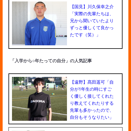
【国見】川久保幸之介
「実際の先輩たちは、
兄から聞いていたより
ずっと優しくて良かっ
たです（笑）」
「入学から○年たっての自分」の人気記事
【遠野】髙田遥可「自
分が1年生の時にすご
く優しく接してくれた
り教えてくれたりする
先輩も多かったので、
自分もそうなりたい」