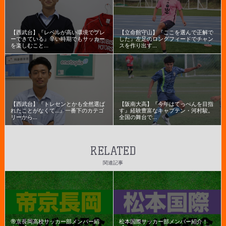
【西武台】『レベルが高い環境でプレ
【立命館守山】『ここを選んで正解で
ーできている』辛い時期でもサッカー
した』左足のロングフィードでチャン
を楽しむこと...
スを作り出す...
【西武台】『トレセンとかも全然選ば
【阪南大高】『今年はてっぺんを目指
れたことがなくて...』一番下のカテゴ
す』経験豊富なキャプテン・河村駿。
リーから...
全国の舞台で...
RELATED
関連記事
帝京長岡高校サッカー部メンバー紹
松本国際サッカー部メンバー紹介！