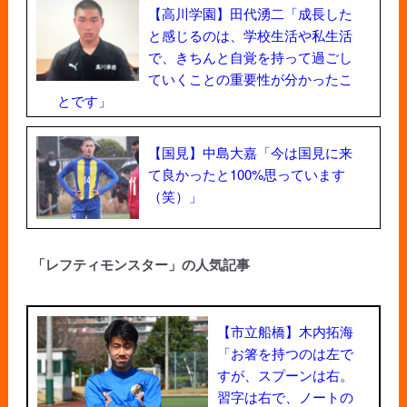
【高川学園】田代湧二「成長した
と感じるのは、学校生活や私生活
で、きちんと自覚を持って過ごし
ていくことの重要性が分かったこ
とです」
【国見】中島大嘉「今は国見に来
て良かったと100%思っています
（笑）」
「レフティモンスター」の人気記事
【市立船橋】木内拓海
「お箸を持つのは左で
すが、スプーンは右。
習字は右で、ノートの