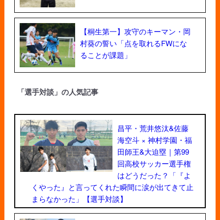
【桐生第一】攻守のキーマン・岡
村葵の誓い「点を取れるFWにな
ることが課題」
「選手対談」の人気記事
昌平・荒井悠汰&佐藤
海空斗 × 神村学園・福
田師王&大迫塁｜第99
回高校サッカー選手権
はどうだった？「『よ
くやった』と言ってくれた瞬間に涙が出てきて止
まらなかった」【選手対談】