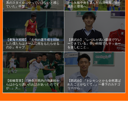
系のスタイルはやっていけないと感じ
から矢板中央を選んだ石澤侑真。得た
ていた』中盤...
成長と環境へ...
【東海大相模】『去年の選手権を経験
【西武台】『レベルが高い環境でプレ
した僕たちはチームに何をもたらせる
ーできている』辛い時期でもサッカー
のか』キャプ...
を楽しむこと...
【前橋育英】『神奈川県内の強豪校か
【西武台】『トレセンとかも全然選ば
らはかなり誘いのお話があったのです
れたことがなくて...』一番下のカテゴ
が...』ス...
リーから...