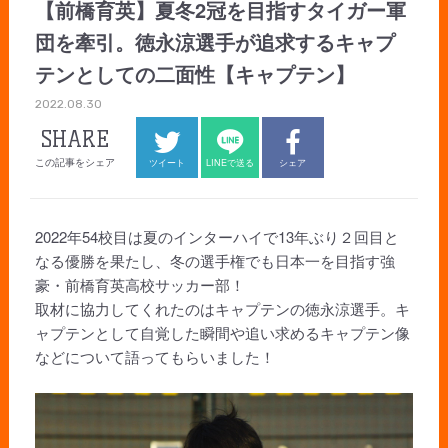
【前橋育英】夏冬2冠を目指すタイガー軍
団を牽引。徳永涼選手が追求するキャプ
テンとしての二面性【キャプテン】
2022.08.30
SHARE
この記事をシェア
ツイート
LINEで送る
シェア
2022年54校目は夏のインターハイで13年ぶり２回目と
なる優勝を果たし、冬の選手権でも日本一を目指す強
豪・前橋育英高校サッカー部！
取材に協力してくれたのはキャプテンの徳永涼選手。キ
ャプテンとして自覚した瞬間や追い求めるキャプテン像
などについて語ってもらいました！