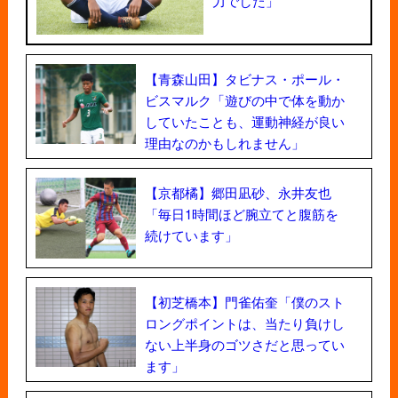
力でした」
【青森山田】タビナス・ポール・
ビスマルク「遊びの中で体を動か
していたことも、運動神経が良い
理由なのかもしれません」
【京都橘】郷田凪砂、永井友也
「毎日1時間ほど腕立てと腹筋を
続けています」
【初芝橋本】門雀佑奎「僕のスト
ロングポイントは、当たり負けし
ない上半身のゴツさだと思ってい
ます」