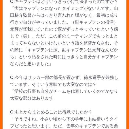
Q:キャプテンはどういうきっかけで決まったのですか？
「実はキャプテンになったタイミングがないんです。山
田耕介監督からはっきり言われた場がなく、最初は成り
行きで自分がやっていました。（副キャプテンの根津）
元輝が怪我していたので僕がずっとやっていたという感
じで（笑）。ただ、この前のミーティングでもっとまと
まってやらないといけないという話を監督からされ、そ
の際に『キャプテンは涼、副キャプテンは元輝なんだか
ら』という話をされた時にはっきりと自分がキャプテン
なんだと思いました」
Q:今年はサッカー部の部長が置かず、徳永選手が兼務し
ています。そういう意味でも大変なのでは？
「学校の行事も自分がチームを代表していくのでかなり
大変な部分はあります」
Q:もとからまとめることは得意でしたか？
「そうですね。小さい頃から下の学年にも結構いうタイ
プだったと思います。ただ、去年のキャプテンである桑