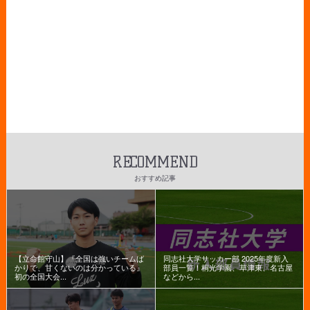
RECOMMEND
おすすめ記事
【立命館守山】『全国は強いチームば
同志社大学サッカー部 2025年度新入
かりで、甘くないのは分かっている』
部員一覧！桐光学園、草津東、名古屋
初の全国大会...
などから...