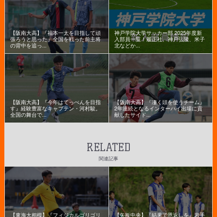
【阪南大高】『福本一太を目指して頑
神戸学院大学サッカー部 2025年度新
張ろうと思った』全国を戦った前主将
入部員一覧！履正社、神戸弘陵、米子
の背中を追っ...
北などか...
【阪南大高】『今年はてっぺんを目指
【阪南大高】『凄く頭を使うチーム』
す』経験豊富なキャプテン・河村駿。
2年連続となるインターハイ出場に貢
全国の舞台で...
献したサイド...
RELATED
関連記事
【東海大相模】『フィジカルゴリゴリ
【矢板中央】『結果で恩返しを』岩手