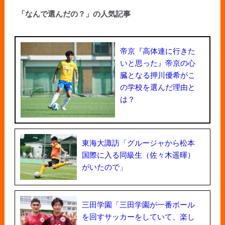
「なんで選んだの？」の人気記事
帝京『高体連に行きた
いと思った』帝京の心
臓となる押川優希がこ
の学校を選んだ理由と
は？
東海大諏訪「グルージャから松本
国際に入る同級生（佐々木遥暉）
がいたので」
三田学園「三田学園が一番ボール
を回すサッカーをしていて、楽し