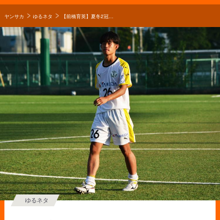
ヤンサカ
ゆるネタ
【前橋育英】夏冬2冠を目指すタイガー軍団を牽引。徳永涼選手が追求するキャプテンとしての二面性【キャプテン】
ゆるネタ