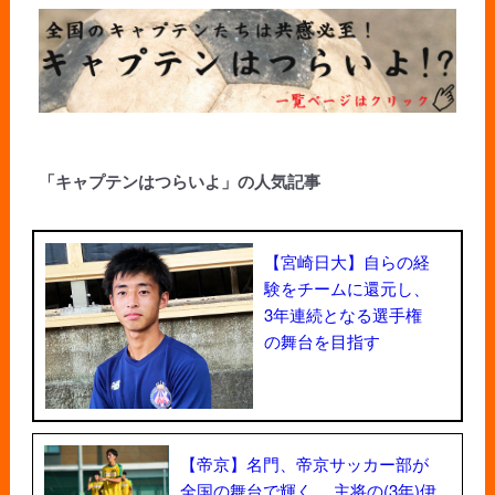
「キャプテンはつらいよ」の人気記事
【宮崎日大】自らの経
験をチームに還元し、
3年連続となる選手権
の舞台を目指す
【帝京】名門、帝京サッカー部が
全国の舞台で輝く。 主将の(3年)伊