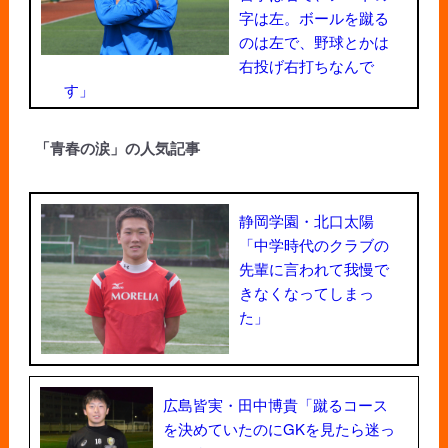
字は左。ボールを蹴る
のは左で、野球とかは
右投げ右打ちなんで
す」
「青春の涙」の人気記事
静岡学園・北口太陽
「中学時代のクラブの
先輩に言われて我慢で
きなくなってしまっ
た」
広島皆実・田中博貴「蹴るコース
を決めていたのにGKを見たら迷っ