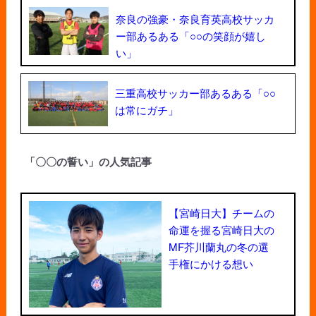
奈良の強豪・奈良育英高校サッカ
ー部あるある「○○の笑顔が嬉し
い」
三重高校サッカー部あるある「○○
は常にガチ」
「〇〇の誓い」の人気記事
【宮崎日大】チームの
命運を握る宮崎日大の
MF芥川蘭丸の冬の選
手権にかける想い