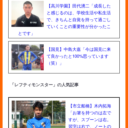
【高川学園】田代湧二「成長した
と感じるのは、学校生活や私生活
で、きちんと自覚を持って過ごし
ていくことの重要性が分かったこ
とです」
【国見】中島大嘉「今は国見に来
て良かったと100%思っています
（笑）」
「レフティモンスター」の人気記事
【市立船橋】木内拓海
「お箸を持つのは左で
すが、スプーンは右。
習字は右で、ノートの