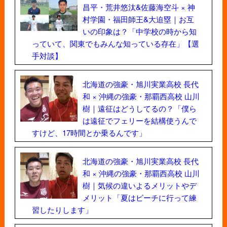
昌平・荒井悠汰&佐藤海空斗 × 神
村学園・福田師王&大迫塁｜お互
いの印象は？「中学校の時から知
っていて、関東でもみんな知っている存在」【選
手対談】
北海道の強豪・旭川実業高校 長代
和 × 沖縄の強豪・那覇西高校 山川
樹｜遠征はどうしてるの？「僕ら
は遠征でフェリーを結構使うんで
すけど、17時間とか乗るんです」
北海道の強豪・旭川実業高校 長代
和 × 沖縄の強豪・那覇西高校 山川
樹｜気候の違いよるメリットやデ
メリット「夏はビーチに行って練
習したりします」