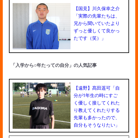
【国見】川久保幸之介
「実際の先輩たちは、
兄から聞いていたより
ずっと優しくて良かっ
たです（笑）」
「入学から○年たっての自分」の人気記事
【遠野】髙田遥可「自
分が1年生の時にすご
く優しく接してくれた
り教えてくれたりする
先輩も多かったので、
自分もそうなりたい」