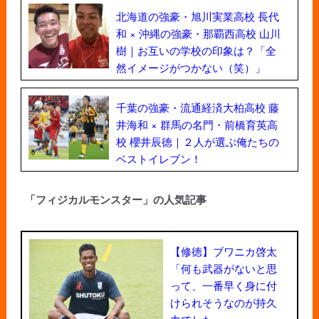
北海道の強豪・旭川実業高校 長代
和 × 沖縄の強豪・那覇西高校 山川
樹｜お互いの学校の印象は？「全
然イメージがつかない（笑）」
千葉の強豪・流通経済大柏高校 藤
井海和 × 群馬の名門・前橋育英高
校 櫻井辰徳｜２人が選ぶ俺たちの
ベストイレブン！
「フィジカルモンスター」の人気記事
【修徳】ブワニカ啓太
「何も武器がないと思
って、一番早く身に付
けられそうなのが持久