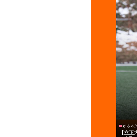
ゆるネ
【立正