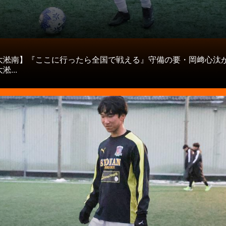
タ
大淞南】『ここに行ったら全国で戦える』守備の要・岡﨑心汰
...