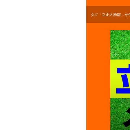
タグ「立正大淞南」が