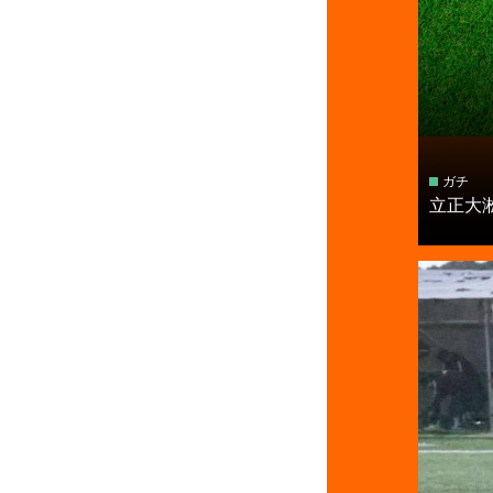
ガチ
立正大