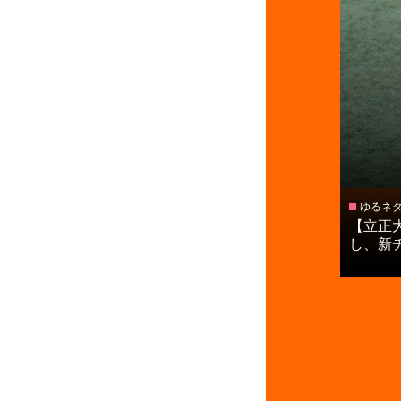
ゆるネ
【立正
し、新チー