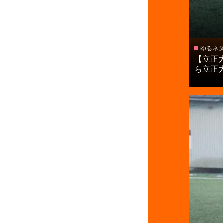
ゆるネ
【立正
ら立正大淞