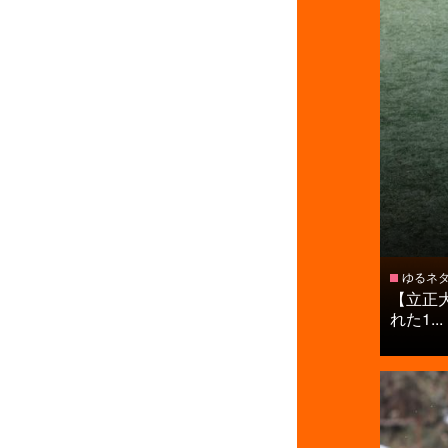
ゆるネ
【立正
れた1...