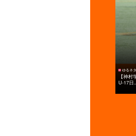
ゆるネ
【神村
U-17日..