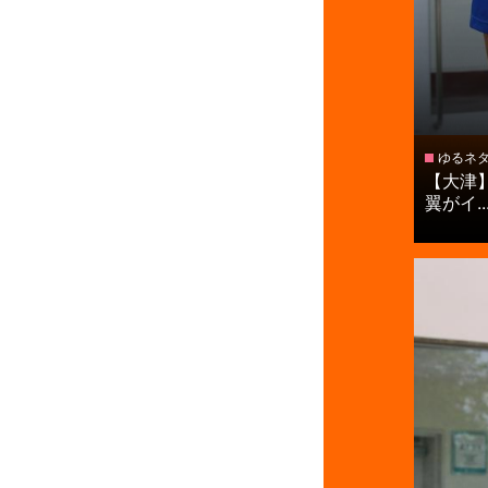
ゆるネ
【大津
翼がイ..