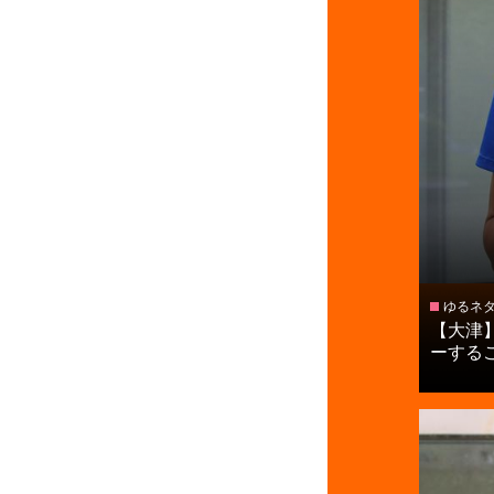
ゆるネ
【大津
ーすること