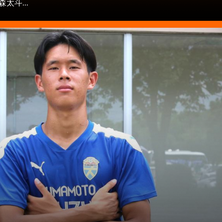
太斗...