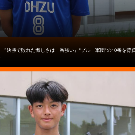
タ
】『決勝で敗れた悔しさは一番強い』"ブルー軍団"の10番を背
.