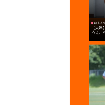
ゆるネ
【大津
応え。渡部