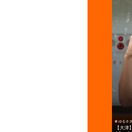
ゆるネ
【大津