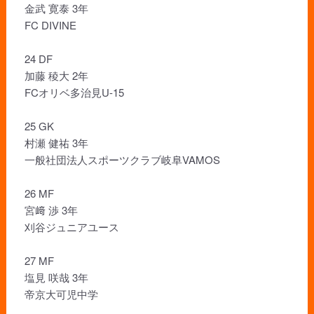
金武 寛泰 3年
FC DIVINE
24 DF
加藤 稜大 2年
FCオリベ多治見U-15
25 GK
村瀬 健祐 3年
一般社団法人スポーツクラブ岐阜VAMOS
26 MF
宮﨑 渉 3年
刈谷ジュニアユース
27 MF
塩見 咲哉 3年
帝京大可児中学