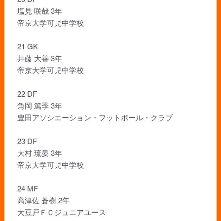
塩見 咲哉 3年
帝京大学可児中学校
21 GK
井藤 大善 3年
帝京大学可児中学校
22 DF
角岡 篤季 3年
豊田アソシエーション・フットボール・クラブ
23 DF
大村 琉晏 3年
帝京大学可児中学校
24 MF
高津佐 蒼樹 2年
大豆戸ＦＣジュニアユース