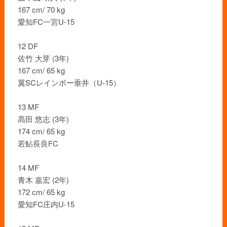
167 cm/ 70 kg
愛知FC一宮U-15
12 DF
佐竹 大芽 (3年)
167 cm/ 65 kg
翼SCレインボー垂井（U-15）
13 MF
髙田 悠志 (3年)
174 cm/ 65 kg
若鮎長良FC
14 MF
青木 嘉宏 (2年)
172 cm/ 65 kg
愛知FC庄内U-15