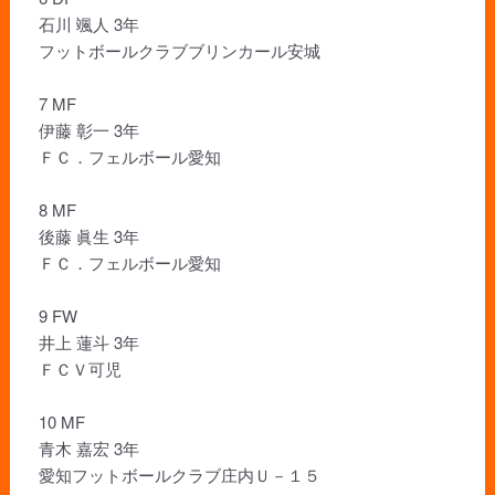
石川 颯人 3年
フットボールクラブブリンカール安城
7 MF
伊藤 彰一 3年
ＦＣ．フェルボール愛知
8 MF
後藤 眞生 3年
ＦＣ．フェルボール愛知
9 FW
井上 蓮斗 3年
ＦＣＶ可児
10 MF
青木 嘉宏 3年
愛知フットボールクラブ庄内Ｕ－１５