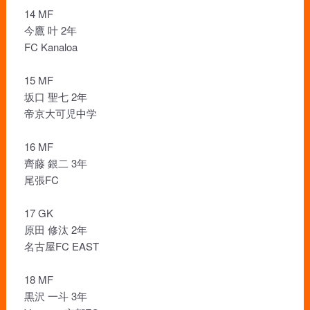
14 MF
今鷹 叶 2年
FC Kanaloa
15 MF
坂口 聖七 2年
帝京大可児中学
16 MF
齊藤 銀二 3年
尾張FC
17 GK
原田 修汰 2年
名古屋FC EAST
18 MF
黒沢 一斗 3年