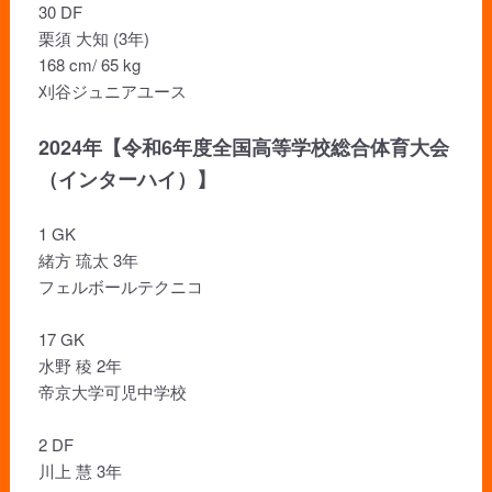
30 DF
栗須 大知 (3年)
168 cm/ 65 kg
刈谷ジュニアユース
2024年【令和6年度全国高等学校総合体育大会
（インターハイ）】
1 GK
緒方 琉太 3年
フェルボールテクニコ
17 GK
水野 稜 2年
帝京大学可児中学校
2 DF
川上 慧 3年