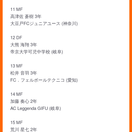
11 MF
高津佐 蒼樹 3年
大豆戸FCジュニアユース (神奈川)
12 DF
大熊 海翔 3年
帝京大学可児中学校 (岐阜)
13 MF
松井 音羽 3年
FC．フェルボールテクニコ (愛知)
14 MF
加藤 奏心 2年
AC Leggenda GIFU (岐阜)
15 MF
荒川 星七 2年