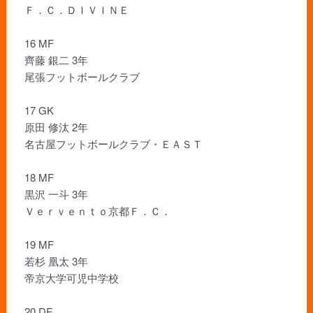
Ｆ．Ｃ．ＤＩＶＩＮＥ
16 MF
齊藤 銀二 3年
尾張フットボールクラブ
17 GK
原田 修汰 2年
名古屋フットボールクラブ・ＥＡＳＴ
18 MF
黒沢 一斗 3年
Ｖｅｒｖｅｎｔｏ京都Ｆ．Ｃ．
19 MF
若杉 凰太 3年
帝京大学可児中学校
20 DF