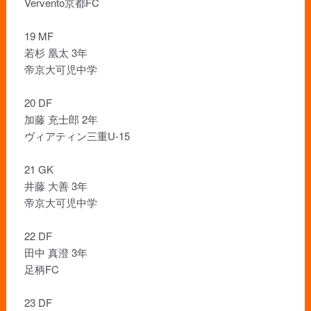
Vervento京都FC
19 MF
若杉 凰太 3年
帝京大可児中学
20 DF
加藤 充士郎 2年
ヴィアティン三重U-15
21 GK
井藤 大善 3年
帝京大可児中学
22 DF
田中 真澄 3年
足柄FC
23 DF