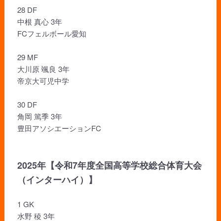
28 DF
中根 真心 3年
FCフェルボール愛知
29 MF
大川原 颯良 3年
帝京大可児中学
30 DF
角岡 篤季 3年
豊田アソシエーションFC
2025年【令和7年度全国高等学校総合体育大会
（インターハイ）】
1 GK
水野 稜 3年