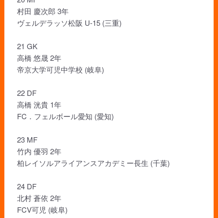
村田 慶次郎 3年
ヴェルデラッソ松阪 U-15 (三重)
21 GK
高橋 悠晟 2年
帝京大学可児中学校 (岐阜)
22 DF
高橋 洸貴 1年
FC．フェルボール愛知 (愛知)
23 MF
竹内 優羽 2年
柏レイソルアライアンスアカデミー長生 (千葉)
24 DF
北村 蒼依 2年
FCV可児 (岐阜)