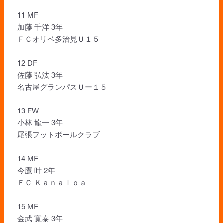
11 MF
加藤 千洋 3年
ＦＣオリベ多治見Ｕ１５
12 DF
佐藤 弘汰 3年
名古屋グランパスＵー１５
13 FW
小林 龍一 3年
尾張フットボールクラブ
14 MF
今鷹 叶 2年
ＦＣ Ｋａｎａｌｏａ
15 MF
金武 寛泰 3年