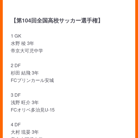
【第104回全国高校サッカー選手権】
1 GK
水野 稜 3年
帝京大可児中学
2 DF
杉田 結飛 3年
FCブリンカール安城
3 DF
浅野 旺介 3年
FCオリベ多治見U-15
4 DF
大村 琉晏 3年