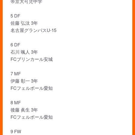
帝京大可児中学
5 DF
佐藤 弘汰 3年
名古屋グランパスU-15
6 DF
石川 颯人 3年
FCブリンカール安城
7 MF
伊藤 彰一 3年
FCフェルボール愛知
8 MF
後藤 眞生 3年
FCフェルボール愛知
9 FW