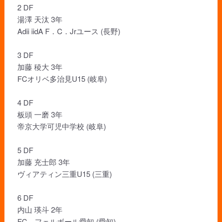
2 DF
湯澤 天汰 3年
Adii iidA F．C．Jrユース (長野)
3 DF
加藤 稜大 3年
FCオリベ多治見U15 (岐阜)
4 DF
板頭 一磨 3年
帝京大学可児中学校 (岐阜)
5 DF
加藤 充士郎 3年
ヴィアティン三重U15 (三重)
6 DF
内山 瑛斗 2年
FC．フェルボール愛知 (愛知)