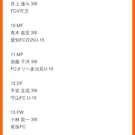
井上 蓮斗 3年
FCV可児
10 MF
青木 嘉宏 3年
愛知FC庄内U-15
11 MF
加藤 千洋 3年
FCオリベ多治見U-15
12 DF
平岩 走琉 3年
守山FC U-15
13 FW
小林 龍一 3年
尾張FC