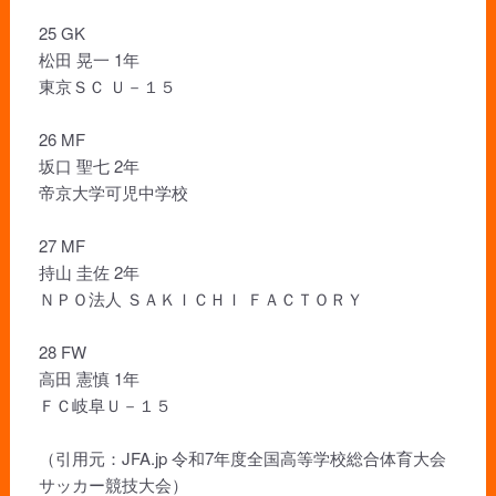
25 GK
松田 晃一 1年
東京ＳＣ Ｕ－１５
26 MF
坂口 聖七 2年
帝京大学可児中学校
27 MF
持山 圭佐 2年
ＮＰＯ法人 ＳＡＫＩＣＨＩ ＦＡＣＴＯＲＹ
28 FW
高田 憲慎 1年
ＦＣ岐阜Ｕ－１５
（引用元：JFA.jp 令和7年度全国高等学校総合体育大会
サッカー競技大会）