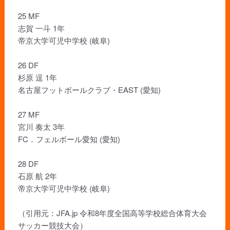
25 MF
志賀 一斗 1年
帝京大学可児中学校 (岐阜)
26 DF
杉原 逞 1年
名古屋フットボールクラブ・EAST (愛知)
27 MF
宮川 奏太 3年
FC．フェルボール愛知 (愛知)
28 DF
石原 航 2年
帝京大学可児中学校 (岐阜)
（引用元：JFA.jp 令和8年度全国高等学校総合体育大会
サッカー競技大会）