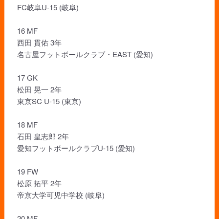
FC岐阜U-15 (岐阜)
16 MF
西田 貫佑 3年
名古屋フットボールクラブ・EAST (愛知)
17 GK
松田 晃一 2年
東京SC U-15 (東京)
18 MF
石田 皇志郎 2年
愛知フットボールクラブU-15 (愛知)
19 FW
松原 拓平 2年
帝京大学可児中学校 (岐阜)
20 MF