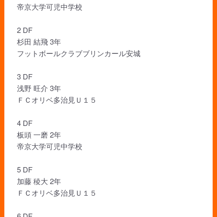
帝京大学可児中学校
2 DF
杉田 結飛 3年
フットボールクラブブリンカール安城
3 DF
浅野 旺介 3年
ＦＣオリベ多治見Ｕ１５
4 DF
板頭 一磨 2年
帝京大学可児中学校
5 DF
加藤 稜大 2年
ＦＣオリベ多治見Ｕ１５
6 DF