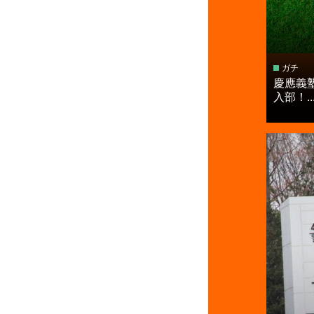
ガチ
慶應義
入部！..