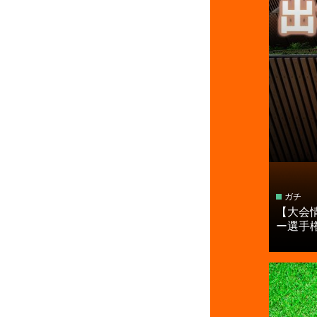
ガチ
【大会
ー選手権.