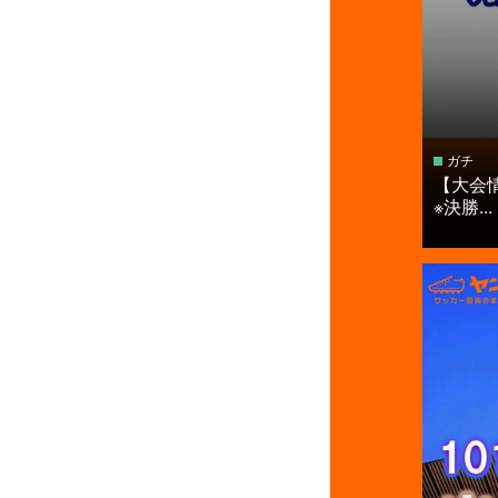
ガチ
【大会
※決勝...