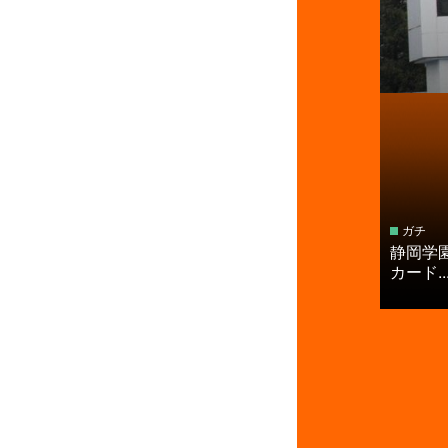
ガチ
静岡学
カード..