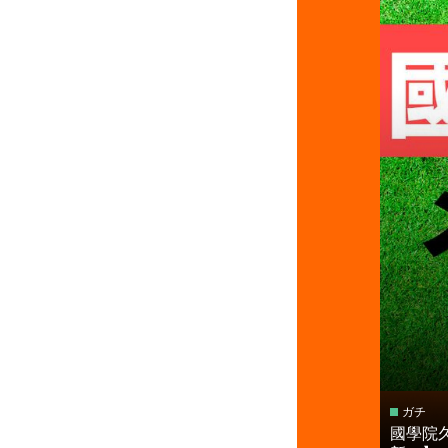
ガチ
國學院