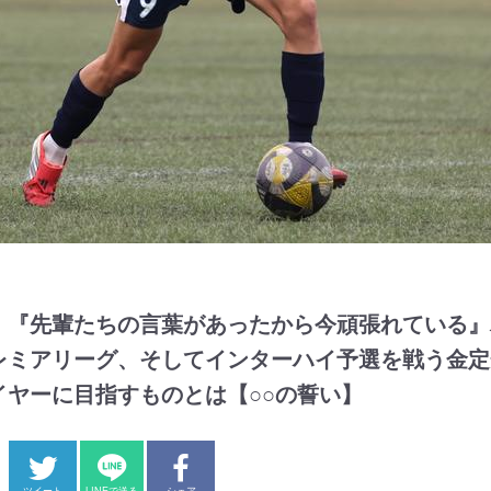
】『先輩たちの言葉があったから今頑張れている』
レミアリーグ、そしてインターハイ予選を戦う金定
イヤーに目指すものとは【○○の誓い】
ツイート
LINEで送る
シェア