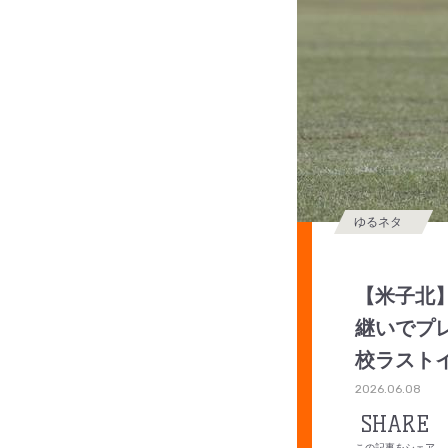
ゆるネタ
【米子北
継いでプ
校ラスト
2026.06.08
SHARE
この記事をシェア