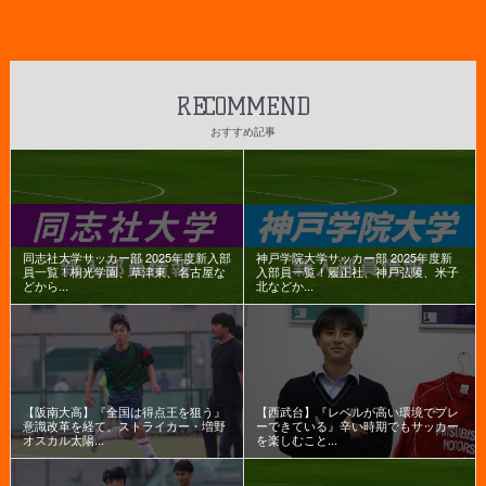
RECOMMEND
おすすめ記事
同志社大学サッカー部 2025年度新入部
神戸学院大学サッカー部 2025年度新
員一覧！桐光学園、草津東、名古屋な
入部員一覧！履正社、神戸弘陵、米子
どから...
北などか...
【阪南大高】『全国は得点王を狙う』
【西武台】『レベルが高い環境でプレ
意識改革を経て、ストライカー・増野
ーできている』辛い時期でもサッカー
オスカル太陽...
を楽しむこと...