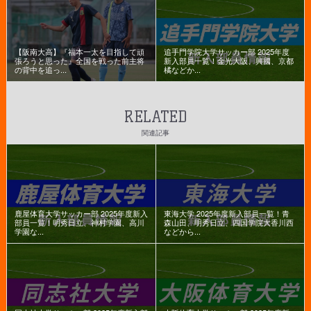
【阪南大高】『福本一太を目指して頑
追手門学院大学サッカー部 2025年度
張ろうと思った』全国を戦った前主将
新入部員一覧！金光大阪、興國、京都
の背中を追っ...
橘などか...
RELATED
関連記事
鹿屋体育大学サッカー部 2025年度新入
東海大学 2025年度新入部員一覧！青
部員一覧！明秀日立、神村学園、高川
森山田、明秀日立、四国学院大香川西
学園な...
などから...