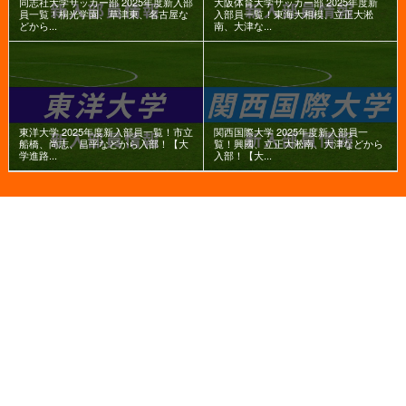
同志社大学サッカー部 2025年度新入部
大阪体育大学サッカー部 2025年度新
員一覧！桐光学園、草津東、名古屋な
入部員一覧！東海大相模、立正大淞
どから...
南、大津な...
東洋大学 2025年度新入部員一覧！市立
関西国際大学 2025年度新入部員一
船橋、尚志、昌平などから入部！【大
覧！興國、立正大淞南、大津などから
学進路...
入部！【大...