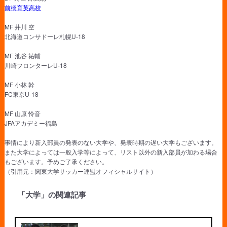
前橋育英高校
MF 井川 空
北海道コンサドーレ札幌U-18
MF 池谷 祐輔
川崎フロンターレU-18
MF 小林 幹
FC東京U-18
MF 山原 怜音
JFAアカデミー福島
事情により新入部員の発表のない大学や、発表時期の遅い大学もございます。
また大学によっては一般入学等によって、リスト以外の新入部員が加わる場合
もございます。予めご了承ください。
（引用元：関東大学サッカー連盟オフィシャルサイト）
「大学」の関連記事