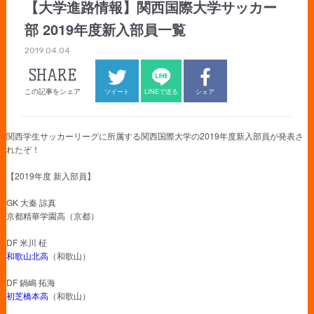
【大学進路情報】関西国際大学サッカー
部 2019年度新入部員一覧
2019.04.04
SHARE
この記事をシェア
ツイート
LINEで送る
シェア
関西学生サッカーリーグに所属する関西国際大学の2019年度新入部員が発表さ
れたぞ！
【2019年度 新入部員】
GK 大秦 諒真
京都精華学園高（京都）
DF 米川 柾
和歌山北高
（和歌山）
DF 鍋嶋 拓海
初芝橋本高
（和歌山）