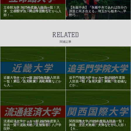
立命館大学 2025年度新入部員一覧！大
【矢板中央】『矢板中央であれば自分の
津、立命館宇治、岡山学芸館などから入
課題と向き合える』埼玉から栃木へ...平
部！...
野巧...
RELATED
関連記事
近畿大学サッカー部 2025年度新入部員
追手門学院大学サッカー部 2025年度新
一覧！東山、近大附属、高松商業などか
入部員一覧！金光大阪、興國、京都橘な
ら入...
どか...
流通経済大学サッカー部 2025年度新入
関西国際大学 2025年度新入部員一覧！
部員一覧！流経大柏、正智深谷、八戸学
興國、立正大淞南、大津などから入部！
院野...
【大...