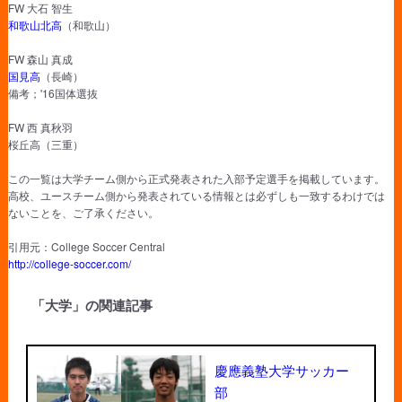
FW 大石 智生
和歌山北高
（和歌山）
FW 森山 真成
国見高
（長崎）
備考；'16国体選抜
FW 西 真秋羽
桜丘高（三重）
この一覧は大学チーム側から正式発表された入部予定選手を掲載しています。
高校、ユースチーム側から発表されている情報とは必ずしも一致するわけでは
ないことを、ご了承ください。
引用元：College Soccer Central
http://college-soccer.com/
「大学」の関連記事
慶應義塾大学サッカー
部