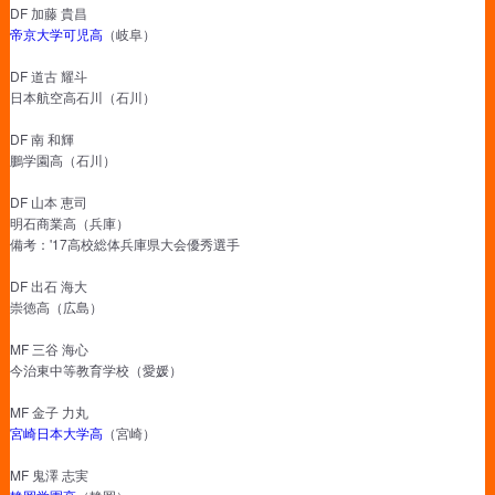
DF 加藤 貴昌
帝京大学可児高
（岐阜）
DF 道古 耀斗
日本航空高石川（石川）
DF 南 和輝
鵬学園高（石川）
DF 山本 恵司
明石商業高（兵庫）
備考：'17高校総体兵庫県大会優秀選手
DF 出石 海大
崇徳高（広島）
MF 三谷 海心
今治東中等教育学校（愛媛）
MF 金子 力丸
宮崎日本大学高
（宮崎）
MF 鬼澤 志実