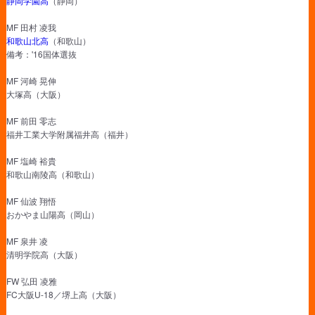
静岡学園高
（静岡）
MF 田村 凌我
和歌山北高
（和歌山）
備考：'16国体選抜
MF 河崎 晃伸
大塚高（大阪）
MF 前田 零志
福井工業大学附属福井高（福井）
MF 塩崎 裕貴
和歌山南陵高（和歌山）
MF 仙波 翔悟
おかやま山陽高（岡山）
MF 泉井 凌
清明学院高（大阪）
FW 弘田 凌雅
FC大阪U-18／堺上高（大阪）