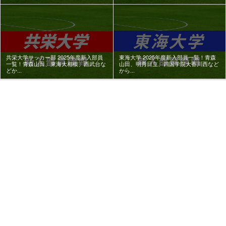
共栄大学サッカー部 2025年度新入部員
東海大学 2025年度新入部員一覧！青森
一覧！青森山田、東海大相模、西武台な
山田、明秀日立、四国学院大香川西など
どか...
から...