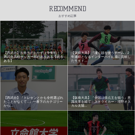
RECOMMEND
おすすめ記事
【西武台】お弁当のおかずは争奪戦！？
【阪南大高】『凄く頭を使うチーム』2
西武台高校サッカー部のあるある【ある
年連続となるインターハイ出場に貢献し
ある】
たサイド...
【西武台】『トレセンとかも全然選ばれ
【阪南大高】『全国は得点王を狙う』意
たことがなくて...』一番下のカテゴリー
識改革を経て、ストライカー・増野オス
から...
カル太陽...