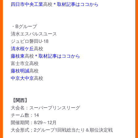
四日市中央工業
高校
＊取材記事はココから
・Bグループ
清水エスパルスユース
ジュビロ磐田U-18
清水桜ケ丘
高校
藤枝東
高校
＊取材記事はココから
富士市立高校
藤枝明誠
高校
中京大中京
高校
【関西】
大会名：スーパープリンスリーグ
チーム数：14
開催期間：8/29～12月
大会形式；2グループ1回戦総当たり＆順位決定戦