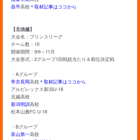
昌平
高校
＊取材記事はココから
【北信越】
大会名：プリンスリーグ
チーム数：10
開催期間：9/6～11月
大会形式：2グループ1回戦総当たり＆順位決定戦
・Aグループ
帝京長岡
高校
＊取材記事はココから
アルビレックス新潟U-18
北越高校
新潟明訓
高校
松本山雅FC U-18
・Bグループ
富山第一
高校