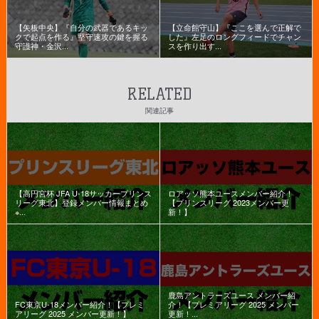
【矢板中央】『自分の武器であるキッ
【立命館守山】『ここを選んで正解で
クで起点を作る』堅守速攻の鍵を握る
した』左足のロングフィードでチャン
守護神・金沢...
スを作り出す...
RELATED
関連記事
【高円宮杯 JFA U-18サッカープリンス
ロアッソ熊本ユースメンバー紹介！
リーグ東北】登録メンバー情報まとめ
【プリンスリーグ 2023メンバー更
※...
新！】
鹿島アントラーズユース メンバー紹
FC東京U-18メンバー紹介！【プレミ
介！【プレミアリーグ 2025 メンバー
アリーグ 2025 メンバー更新！】
更新！...