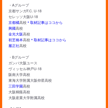
・Aグループ
京都サンガF.C. U-18
セレッソ大阪U-18
京都橘
高校
＊取材記事はココから
興國
高校
金光大阪
高校
初芝橋本
高校
＊取材記事はココから
履正社
高校
・Bグループ
ガンバ大阪ユース
ヴィッセル神戸U-18
阪南大学高校
東海大学附属大阪仰星高校
三田学園
高校
大阪桐蔭高校
大阪産業大学附属高校