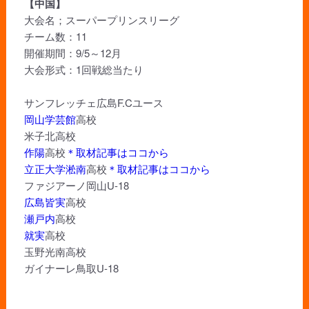
【中国】
大会名；スーパープリンスリーグ
チーム数：11
開催期間：9/5～12月
大会形式：1回戦総当たり
サンフレッチェ広島F.Cユース
岡山学芸館
高校
米子北高校
作陽
高校
＊取材記事はココから
立正大学淞南
高校
＊取材記事はココから
ファジアーノ岡山U-18
広島皆実
高校
瀬戸内
高校
就実
高校
玉野光南高校
ガイナーレ鳥取U-18