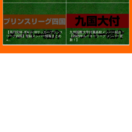
【高円宮杯 JFA U-18サッカープリンス
九州国際大学付属高校メンバー紹介！
リーグ四国】登録メンバー情報まとめ
【2025年ルーキーリーグ メンバー更
※...
新！】