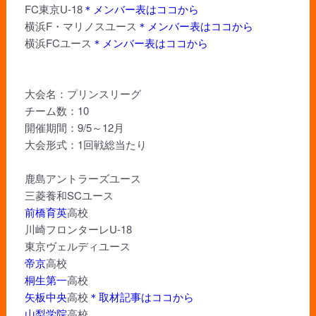
FC東京U-18
＊メンバー表はココから
横浜F・マリノスユース
＊メンバー表はココから
横浜FCユース
＊メンバー表はココから
大会名：プリンスリーグ
チーム数：10
開催期間：9/5～12月
大会形式：1回戦総当たり
鹿島アントラーズユース
三菱養和SCユース
前橋育英
高校
川崎フロンターレU-18
東京ヴェルディユース
帝京
高校
桐生第一
高校
矢板中央
高校
＊取材記事はココから
山梨学院
高校