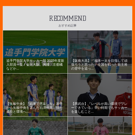
RECOMMEND
おすすめ記事
追手門学院大学サッカー部 2025年度新
【阪南大高】『福本一太を目指して頑
入部員一覧！金光大阪、興國、京都橘
張ろうと思った』全国を戦った前主将
などか...
の背中を追っ...
【矢板中央】『結果で恩返しを』岩手
【西武台】『レベルが高い環境でプレ
から矢板中央を選んだ石澤侑真。得た
ーできている』辛い時期でもサッカー
成長と環境へ...
を楽しむこと...