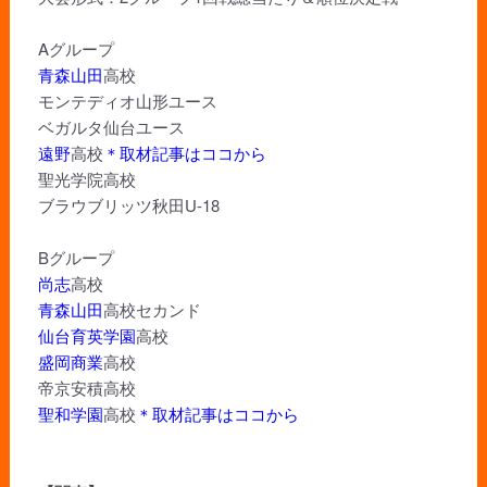
Aグループ
青森山田
高校
モンテディオ山形ユース
ベガルタ仙台ユース
遠野
高校
＊取材記事はココから
聖光学院高校
ブラウブリッツ秋田U-18
Bグループ
尚志
高校
青森山田
高校セカンド
仙台育英学園
高校
盛岡商業
高校
帝京安積高校
聖和学園
高校
＊取材記事はココから