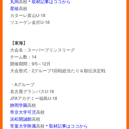
丸岡
高校
＊取材記事はココから
星稜
高校
カターレ富山U-18
ツエーゲン金沢U-18
【東海】
大会名：スーパープリンスリーグ
チーム数：14
開催期間；9/5～12月
大会形式：2グループ1回戦総当たり＆順位決定戦
・Aグループ
名古屋グランパスU-18
JFAアカデミー福島U-18
静岡学園
高校
帝京大学可児
高校
浜松開誠館
高校
常葉大学附属
高校
＊取材記事はココから