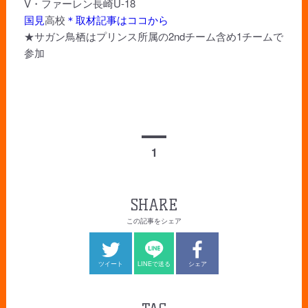
V・ファーレン長崎U-18
国見
高校
＊取材記事はココから
★サガン鳥栖はプリンス所属の2ndチーム含め1チームで
参加
1
SHARE
この記事をシェア
ツイート
LINEで送る
シェア