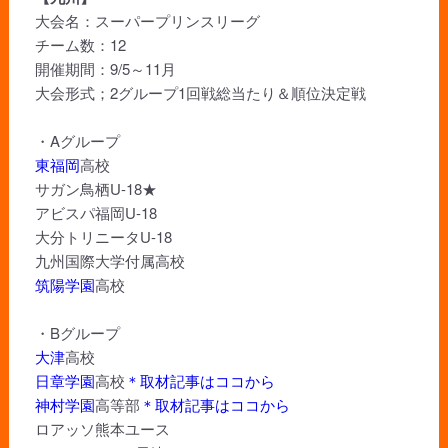
大会名：スーパープリンスリーグ
チーム数：12
開催期間：9/5～11月
大会形式；2グループ1回戦総当たり＆順位決定戦
・Aグループ
東福岡
高校
サガン鳥栖U-18★
アビスパ福岡U-18
大分トリニータU-18
九州国際大学付属高校
筑陽学園
高校
・Bグループ
大津
高校
日章学園
高校
＊取材記事はココから
神村学園
高等部
＊取材記事はココから
ロアッソ熊本ユース