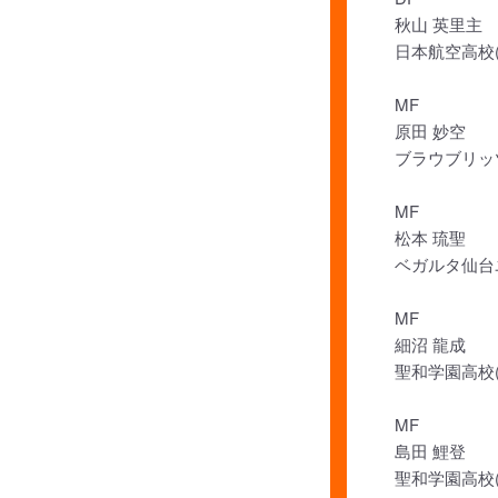
秋山 英里主
日本航空高校(
MF
原田 妙空
ブラウブリッツ
MF
松本 琉聖
ベガルタ仙台
MF
細沼 龍成
聖和学園高校(
MF
島田 鯉登
聖和学園高校(