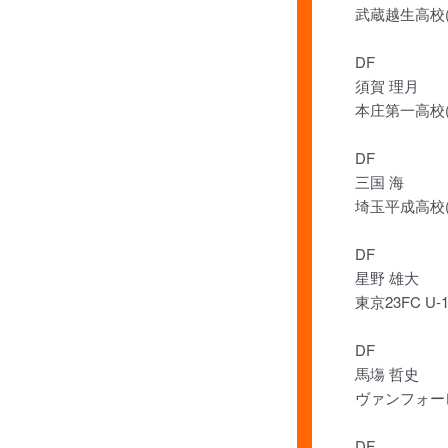
武蔵越生高校(
DF
須賀 理月
本庄第一高校(
DF
三国 海
埼玉平成高校(
DF
星野 雄大
東京23FC U-
DF
馬塲 哲史
ヴァンフォーレ
DF