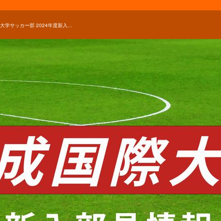
平成国際大学サッカー部 2024年度新入部員一覧！正智深谷、青森山田、聖和学園などから入部！【大学進路情報】