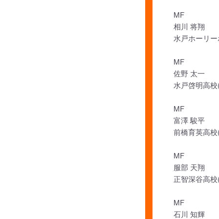
MF
相川 将翔
水戸ホーリー
MF
佐野 太一
水戸啓明高校(
MF
富澤 駿平
前橋育英高校(
MF
服部 天翔
正智深谷高校(
MF
石川 知輝