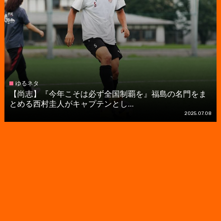
ゆるネタ
【尚志】『今年こそは必ず全国制覇を』福島の名門をま
とめる西村圭人がキャプテンとし...
2025.07.08