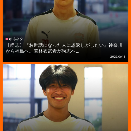
ゆるネタ
【尚志】『お世話になった人に恩返しがしたい』神奈川
から福島へ。若林衣武希が尚志へ...
2026.06.18