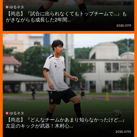
ゆるネタ
【尚志】『試合に出られなくてもトップチームで...』も
がきながらも成長した2年間...
2025.07.11
ゆるネタ
【尚志】『どんなチームかあまり知らなかったけど...』
左足のキックが武器！木村心...
2025.07.10