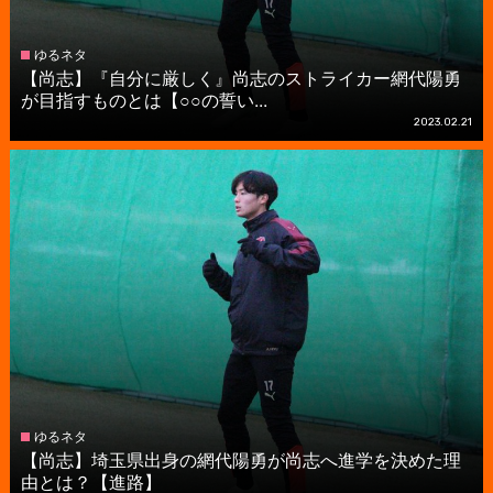
ゆるネタ
【尚志】『自分に厳しく』尚志のストライカー網代陽勇
が目指すものとは【○○の誓い...
2023.02.21
ゆるネタ
【尚志】埼玉県出身の網代陽勇が尚志へ進学を決めた理
由とは？【進路】