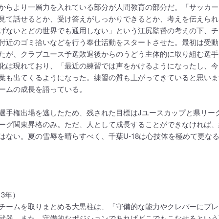
からより一層力を入れている部分が人間教育の部分だ。「サッカー
見て話せるとか、受け答えがしっかりできるとか、考えを伝えられ
げないとどの世界でも通用しない」という江尻監督の考えの下、チ
付近のゴミ拾いなどを行う奉仕活動をスタートさせた。最初は受動
たが、クラブユース予選敗退後からのうどう主体的に取り組む選手
化は現れており、「最近の練習では声をかけるようになったし、今
葉も出てくるようになった。練習の質も上がってきていると思いま
ームの成長を語っている。
選手権出場を逃したため、残された目標はJユースカップと県リー
ーグ関東昇格のみ。ただ、人として成長することができなければ、
はない。夏の雪辱を晴らすべく、千葉U-18は心技体を極めて更な
（3年）
ームを取りまとめる大黒柱は、「守備的な能力やクレバーにプレ
武器。また、守備的なポジションであればどこでもこなせるという