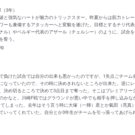
郎（3年）
と強気なハートが魅力のトリックスター。昨夏からは筋力トレー
ワーも兼備するアタッカーへと変貌を遂げた。目標とするチリ代表
ナル）やベルギー代表のアザール（チェルシー）のように、試合を
を誓う。
で負けた試合では自分の出来も悪かったのですが、1失点ごチーム
になっていたので、その時に決めきれないところが出来た。逆にレ
、決め切るところで決めて3点目まで奪った。そこはプレミアリー
のかなと。川崎F戦ではグラウンドが悪い中でも相手を押し込みな
けてしまった。去年はそう言う時に大塚（一輝）君とか氣田（亮真
ていってくれていた。自分とか3年生がチームを引っ張ってあげら