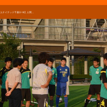
【ジェフユナイテッド千葉U-18】人間教育に力。ピッチ外の活動をチームの成長につなげる