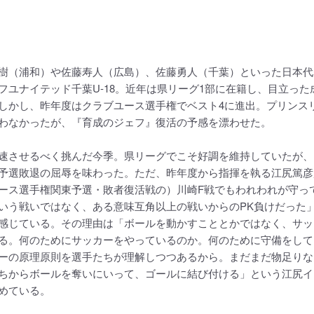
樹（浦和）や佐藤寿人（広島）、佐藤勇人（千葉）といった日本代
フユナイテッド千葉U-18。近年は県リーグ1部に在籍し、目立った
しかし、昨年度はクラブユース選手権でベスト4に進出。プリンス
わなかったが、『育成のジェフ』復活の予感を漂わせた。
速させるべく挑んだ今季。県リーグでこそ好調を維持していたが、
予選敗退の屈辱を味わった。ただ、昨年度から指揮を執る江尻篤彦
ース選手権関東予選・敗者復活戦の）川崎F戦でもわれわれが守っ
いう戦いではなく、ある意味互角以上の戦いからのPK負けだった
感じている。その理由は「ボールを動かすこととかではなく、サッ
る。何のためにサッカーをやっているのか。何のために守備をして
ーの原理原則を選手たちが理解しつつあるから。まだまだ物足りな
ちからボールを奪いにいって、ゴールに結び付ける」という江尻イ
めている。