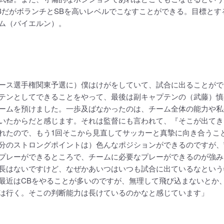
BだがボランチとSBを高いレベルでこなすことができる。目標とす
ム（バイエルン）。
ース選手権関東予選に）僕はけがをしていて、試合に出ることがで
テンとしてできることをやって、最後は副キャプテンの（武藤）慎
ームを預けました。一歩及ばなかったのは、チーム全体の能力や私
いたからだと感じます。それは監督にも言われて、『そこが出てき
れたので、もう1回そこから見直してサッカーと真摯に向き合うこ
分のストロングポイントは）色んなポジションができるのですが、
プレーができるところで、チームに必要なプレーができるのが強み
長はないですけど、なぜかあいつはいつも試合に出ているなという
最近はCBをやることが多いのですが、無理して飛び込まないとか
は行く。そこの判断能力は長けているのかなと感じています」