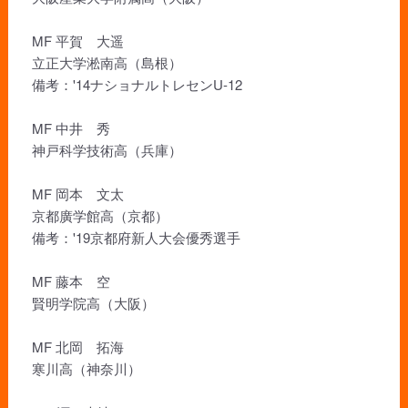
MF 平賀 大遥
立正大学淞南高（島根）
備考：'14ナショナルトレセンU-12
MF 中井 秀
神戸科学技術高（兵庫）
MF 岡本 文太
京都廣学館高（京都）
備考：'19京都府新人大会優秀選手
MF 藤本 空
賢明学院高（大阪）
MF 北岡 拓海
寒川高（神奈川）