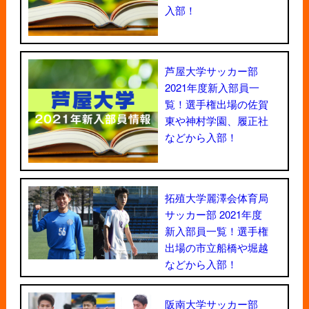
入部！
芦屋大学サッカー部
2021年度新入部員一
覧！選手権出場の佐賀
東や神村学園、履正社
などから入部！
拓殖大学麗澤会体育局
サッカー部 2021年度
新入部員一覧！選手権
出場の市立船橋や堀越
などから入部！
阪南大学サッカー部