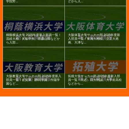
学院野...
どから入...
桐蔭横浜大学 2025年度新入部員一覧！
大阪体育大学サッカー部 2025年度新
流経大柏、矢板中央、青森山田などか
入部員一覧！東海大相模、立正大淞
ら入部...
南、大津な...
大阪教育大学サッカー部 2025年度新入
拓殖大学サッカー部 2025年度新入部
部員一覧！佐賀東、静岡学園、作陽学
員一覧！尚志、日大明誠、大手前高松
園など...
などから...