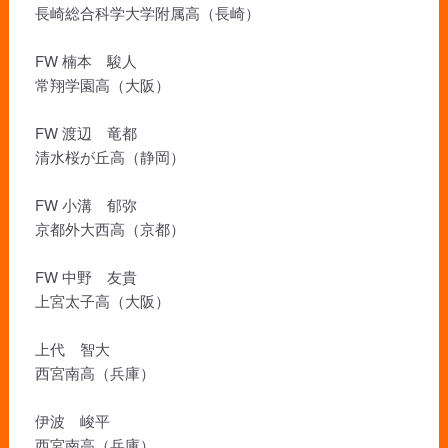
長崎総合科学大学附属高（長崎）
FW 楠本 駿人
常翔学園高（大阪）
FW 渡辺 竜都
清水桜が丘高（静岡）
FW 小溝 郁弥
京都外大西高（京都）
FW 中野 友貴
上宮太子高（大阪）
上代 智大
西宮南高（兵庫）
伊波 峻平
西宮南高（兵庫）