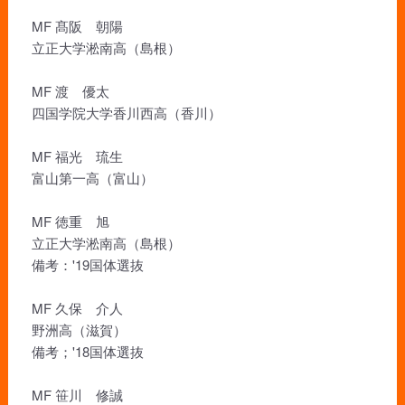
MF 髙阪 朝陽
立正大学淞南高（島根）
MF 渡 優太
四国学院大学香川西高（香川）
MF 福光 琉生
富山第一高（富山）
MF 徳重 旭
立正大学淞南高（島根）
備考：'19国体選抜
MF 久保 介人
野洲高（滋賀）
備考；'18国体選抜
MF 笹川 修誠