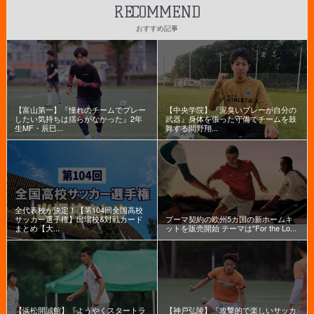
RECOMMEND
おすすめ記事
【富山第一】『憧れのチームでプレー
【中央学院】『泥臭いプレーが自分の
したい気持ちは揺らがなかった』2年
武器』身体を張った守備でチームを鼓
生MF・辰巳...
舞する間野翔...
全代表校が決定！【第104回全国高校
サッカー選手権】出場校&対戦カード
プーマ契約の欧州5カ国の新ホームキ
まとめ【大...
ットを販売開始 テーマは"For the Lo...
【浜松開誠館】『ようやくスタートラ
【神戸弘陵】『攻撃的で楽しいサッカ