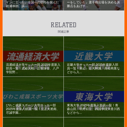
インに立った』全国への切符を掴んだ
ーをしていた』選手権出場を決める決
岩瀬琢朗。浜...
勝点をあげチ...
RELATED
関連記事
流通経済大学サッカー部 2025年度新入
近畿大学サッカー部 2025年度新入部
部員一覧！流経大柏、正智深谷、八戸
員一覧！東山、近大附属、高松商業な
学院野...
どから入...
びわこ成蹊スポーツ大学サッカー部
東海大学 2025年度新入部員一覧！青
2025年度新入部員一覧！立正大淞南、
森山田、明秀日立、四国学院大香川西
尽誠学園...
などから...