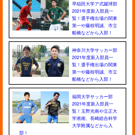
早稲田大学ア式蹴球部
2021年度新入部員一
覧！選手権出場の関東
第一や藤枝明誠、市立
船橋などから入部！
神奈川大学サッカー部
2021年度新入部員一
覧！選手権出場の関東
第一や藤枝明誠、市立
船橋などから入部！
福岡大学サッカー部
2021年度新入部員一
覧！玉野光南や立正大
学淞南、長崎総合科学
大学附属などから入
部！