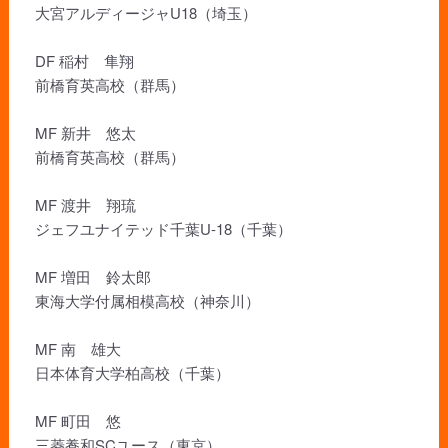
大宮アルディージャU18（埼玉）
DF 稲村 隼翔
前橋育英高校（群馬）
MF 新井 悠太
前橋育英高校（群馬）
MF 渡井 翔琉
ジェフユナイテッド千葉U-18（千葉）
MF 増田 鈴太郎
東海大学付属相模高校（神奈川）
MF 南 雄大
日本体育大学柏高校（千葉）
MF 町田 悠
三菱養和SCユース（東京）