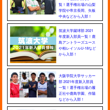
覧！選手権出場の山梨
学院や帝京長岡、矢板
中央などから入部！
筑波大学蹴球部 2021
年度新入部員一覧！鹿
島アントラーズユース
や柏レイソルU-18など
から入部！
大阪学院大学サッカー
部 2021年度新入部員
一覧！選手権出場の履
正社や鹿島学園、作陽
などから入部！