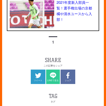
2021年度新入部員一
覧！選手権出場の京都
橘や清水ユースから入
部！
1
SHARE
この記事をシェア
ツイート
LINEで送る
シェア
TAG
タグ