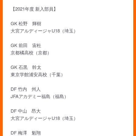
【2021年度 新入部員】
GK 松野 輝樹
大宮アルディージャU18（埼玉）
GK 前田 宙杜
京都橘高校（京都）
GK 石黒 幹太
東京学館浦安高校（千葉）
DF 竹内 州人
JFAアカデミー福島（福島）
DF 中山 昂大
大宮アルディージャU18（埼玉）
DF 梅澤 魁翔