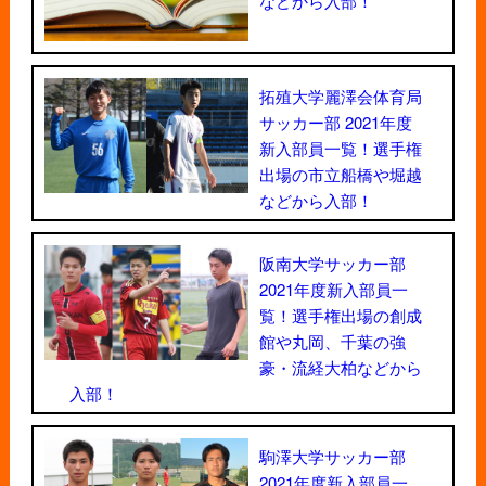
などから入部！
拓殖大学麗澤会体育局
サッカー部 2021年度
新入部員一覧！選手権
出場の市立船橋や堀越
などから入部！
阪南大学サッカー部
2021年度新入部員一
覧！選手権出場の創成
館や丸岡、千葉の強
豪・流経大柏などから
入部！
駒澤大学サッカー部
2021年度新入部員一