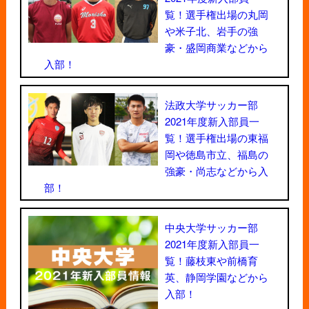
覧！選手権出場の丸岡
や米子北、岩手の強
豪・盛岡商業などから
入部！
法政大学サッカー部
2021年度新入部員一
覧！選手権出場の東福
岡や徳島市立、福島の
強豪・尚志などから入
部！
中央大学サッカー部
2021年度新入部員一
覧！藤枝東や前橋育
英、静岡学園などから
入部！