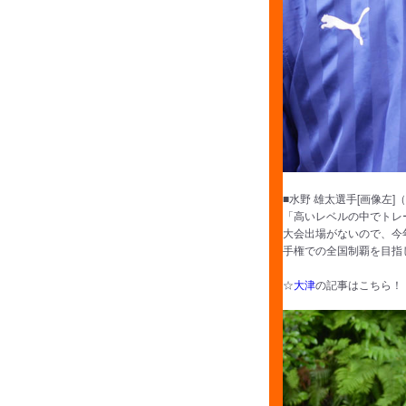
■水野 雄太選手[画像左
「高いレベルの中でトレ
大会出場がないので、今
手権での全国制覇を目指
☆
大津
の記事はこちら！