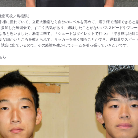
淞南高校／島根県）
手権に憧れていて、立正大淞南なら自分のレベルを高めて、選手権で活躍できると
に参加した練習会で、すごく活気があり、経験したことがないパススピードやプレー
なると思いました。淞南に来て、『シュートはダイレクトで打つ』『浮き球は絶対
切な細かいところを教えられて、サッカーを深く知ることができ、運動量やスピー
ら試合に出ているので、その経験を生かしてチームを引っ張っていきたいです」
ちら！