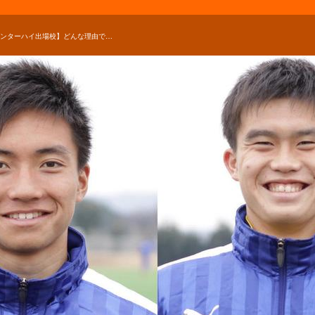
【インターハイ出場校】どんな理由で強豪高校サッカー部を選んだの？-PART3-