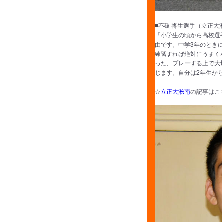
■不破 将生選手（立正大
「小学生の頃から高校選
由です。中学3年のとき
練習すれば絶対にうまく
った、プレーする上で大
じます。自分は2年生か
☆
立正大淞南
の記事はこ