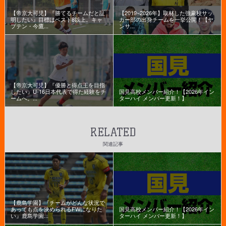
【帝京大可児】『勝てるチームだと証
【2019~2026年】取材した強豪校サッ
明したい』目標はベスト8以上。キャ
カー部の出身チームを一挙公開！【ヤ
プテン・今鷹...
ンサ...
【帝京大可児】『優勝と得点王を目指
したい』U-16日本代表で得た経験をチ
国見高校メンバー紹介！【2026年イン
ームへ。...
ターハイ メンバー更新！】
RELATED
関連記事
【鹿島学園】『チームがどんな状況で
あっても点を決められるFWになりた
国見高校メンバー紹介！【2026年イン
い』鹿島学園...
ターハイ メンバー更新！】