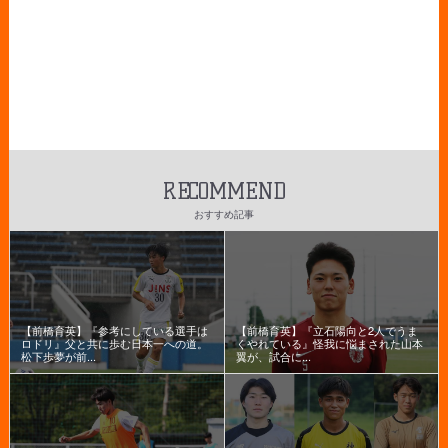
RECOMMEND
おすすめ記事
【前橋育英】『参考にしている選手は
【前橋育英】『立石陽向と2人でうま
ロドリ』父と共に歩む日本一への道。
くやれている』怪我に悩まされた山本
松下歩夢が前...
翼が、試合に...