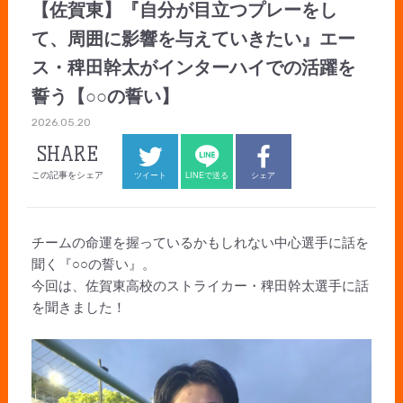
【佐賀東】『自分が目立つプレーをし
て、周囲に影響を与えていきたい』エー
ス・稗田幹太がインターハイでの活躍を
誓う【○○の誓い】
2026.05.20
SHARE
この記事をシェア
ツイート
LINEで送る
シェア
チームの命運を握っているかもしれない中心選手に話を
聞く『○○の誓い』。
今回は、佐賀東高校のストライカー・稗田幹太選手に話
を聞きました！