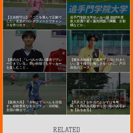
【立命館守山】『ここを選んで正解で
追手門学院大学サッカー部 2025年度
した』左足のロングフィードでチャン
新入部員一覧！金光大阪、興國、京都
スを作り出す...
橘などか...
【西武台】『レベルが高い環境でプレ
【東海大相模】『高卒でプロに行きた
ーできている』辛い時期でもサッカー
い』選手権での悔しさをバネに。戸川
を楽しむこと...
昌也のエース...
【阪南大高】『今年はてっぺんを目指
【西武台】お弁当のおかずは争奪
す』経験豊富なキャプテン・河村駿。
戦！？西武台高校サッカー部のあるあ
全国の舞台で...
る【あるある】
RELATED