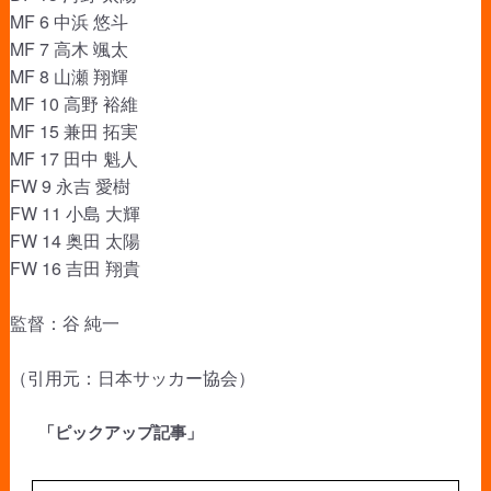
MF 6 中浜 悠斗
MF 7 高木 颯太
MF 8 山瀬 翔輝
MF 10 高野 裕維
MF 15 兼田 拓実
MF 17 田中 魁人
FW 9 永吉 愛樹
FW 11 小島 大輝
FW 14 奥田 太陽
FW 16 吉田 翔貴
監督：谷 純一
（引用元：日本サッカー協会）
「ピックアップ記事」