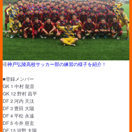
④
神戸弘陵高校サッカー部の練習の様子を紹介！
■登録メンバー
GK 1 中村 龍音
GK 12 野村 昌平
DF 2 河内 天汰
DF 3 豊田 大陽
DF 4 平松 永遠
DF 5 今井 慈玄
DF 13 河野 太陽