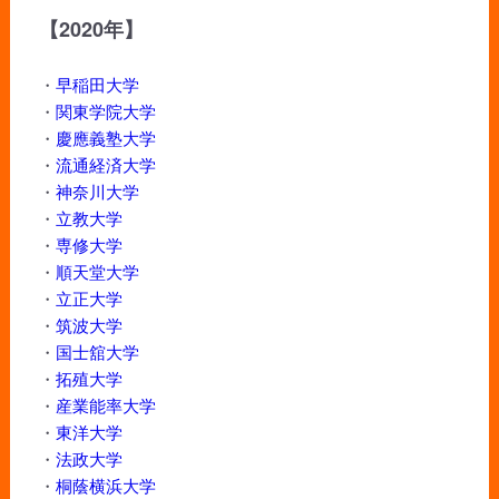
【2020年】
・
早稲田大学
・
関東学院大学
・
慶應義塾大学
・
流通経済大学
・
神奈川大学
・
立教大学
・
専修大学
・
順天堂大学
・
立正大学
・
筑波大学
・
国士舘大学
・
拓殖大学
・
産業能率大学
・
東洋大学
・
法政大学
・
桐蔭横浜大学