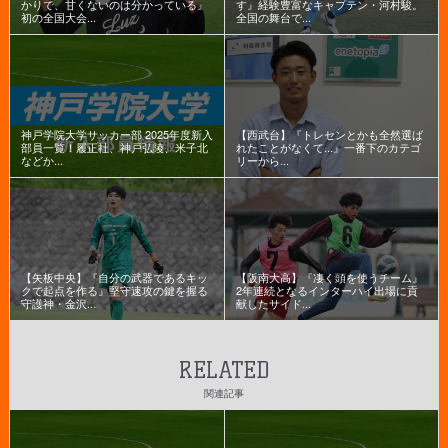
かりで、甘くないのは分かっている』
す』経験豊富なキャプテン・河村駿。
初の全国大会...
全国の舞台で...
神戸学院大学サッカー部 2025年度新入
【西武台】『トレセンとかも全然選ば
部員一覧！履正社、神戸弘陵、米子北
れたことがなくて...』一番下のカテゴ
などか...
リーから...
【矢板中央】『自分の武器であるキッ
【阪南大高】『凄く頭を使うチーム』
クで起点を作る』堅守速攻の鍵を握る
2年連続となるインターハイ出場に貢
守護神・金沢...
献したサイド...
RELATED
関連記事