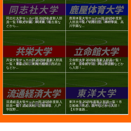
同志社大学サッカー部 2025年度新入部
鹿屋体育大学サッカー部 2025年度新
員一覧！桐光学園、草津東、名古屋な
入部員一覧！明秀日立、神村学園、高
どから...
川学園な...
共栄大学サッカー部 2025年度新入部員
立命館大学 2025年度新入部員一覧！
一覧！青森山田、東海大相模、西武台
大津、立命館宇治、岡山学芸館などか
などか...
ら入部！...
流通経済大学サッカー部 2025年度新入
東洋大学 2025年度新入部員一覧！市
部員一覧！流経大柏、正智深谷、八戸
立船橋、尚志、昌平などから入部！
学院野...
【大学進路...