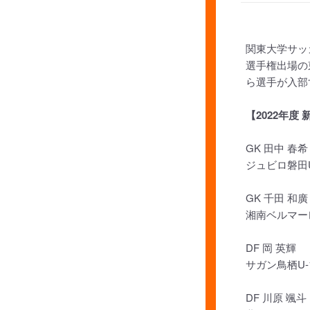
関東大学サッ
選手権出場の
ら選手が入部
【2022年度
GK 田中 春希
ジュビロ磐田U
GK 千田 和廣
湘南ベルマーレ
DF 岡 英輝
サガン鳥栖U-
DF 川原 颯斗