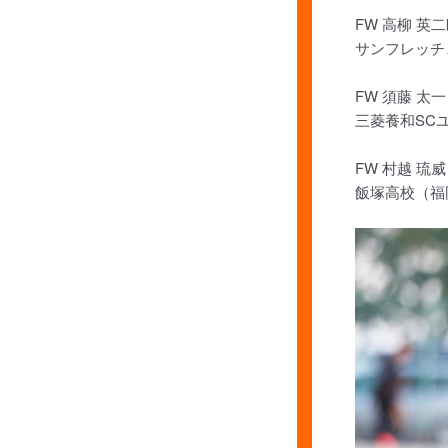
FW 高柳 英
サンフレッチ
FW 須藤 太一
三菱養和SC
FW 村越 琉威
飯塚高校（福