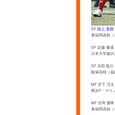
DF
段上 直樹
東福岡高校（
DF 近藤 優成
日本大学藤沢
DF 吉田 龍介
飯塚高校（福
MF 宮下 渓太
横浜F・マリ
MF 吉岡 優希
東福岡高校（