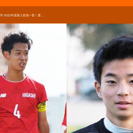
国士舘大学 2022年度新入部員一覧！選手権出場の東福岡をはじめ東海大学付属静岡翔洋や日本大学藤沢、飯塚から入部！【大学進路情報】