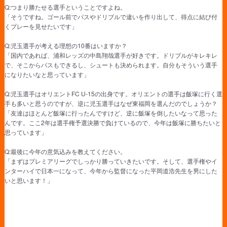
Q:つまり勝たせる選手ということですよね。
「そうですね。ゴール前でパスやドリブルで違いを作り出して、得点に結び付
くプレーを見せたいです」
Q:児玉選手が考える理想の10番はいますか？
「国内であれば、浦和レッズの中島翔哉選手が好きです。ドリブルがキレキレ
で、そこからパスもできるし、シュートも決められます。自分もそういう選手
になりたいなと思っています」
Q:児玉選手はオリエントFC U-15の出身です。オリエントの選手は飯塚に行く選
手も多いと思うのですが、逆に児玉選手はなぜ東福岡を選んだのでしょうか？
「友達はほとんど飯塚に行ったんですけど、逆に飯塚を倒したいなって思った
んです。ここ2年は選手権予選決勝で負けているので、今年は飯塚に勝ちたいと
思っています」
Q:最後に今年の意気込みを教えてください。
「まずはプレミアリーグでしっかり勝っていきたいです。そして、選手権やイ
ンターハイで日本一になって、今年から監督になった平岡道浩先生を男にした
いと思います！」