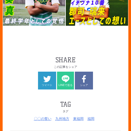
SHARE
この記事をシェア
ツイート
LINEで送る
シェア
TAG
タグ
〇〇の誓い
九州地方
東福岡
福岡