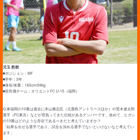
児玉 愁都
■ポジション：MF
■学年：3年
■身長/体重：165cm/59kg
■前所属チーム：オリエントFC U-15（福岡）
Q:東福岡の10番は過去に本山雅志氏（元鹿島アントラーズほか）や荒木遼太郎
選手（FC東京）などが背負ってきた伝統があるナンバーです。改めて、ヒガシ
の10番はどのような存在であるべきだと考えていますか？
「結果を出せる選手であり、試合を決める選手でないといけないなと考えてい
ます」