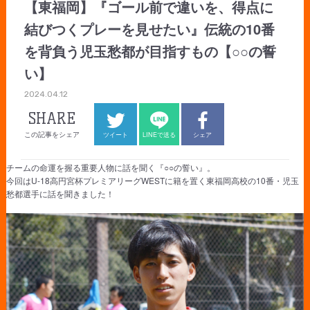
【東福岡】『ゴール前で違いを、得点に
結びつくプレーを見せたい』伝統の10番
を背負う児玉愁都が目指すもの【○○の誓
い】
2024.04.12
SHARE
この記事をシェア
ツイート
LINEで送る
シェア
チームの命運を握る重要人物に話を聞く『○○の誓い』。
今回はU-18高円宮杯プレミアリーグWESTに籍を置く東福岡高校の10番・児玉
愁都選手に話を聞きました！