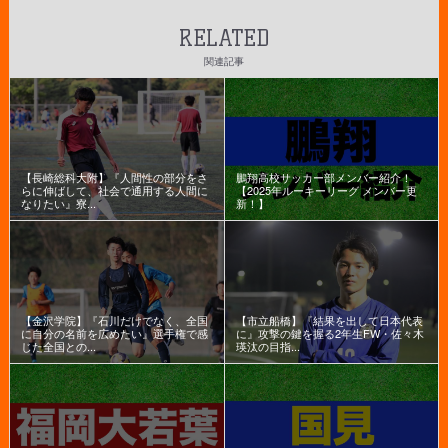
RELATED
関連記事
【長崎総科大附】『人間性の部分をさ
鵬翔高校サッカー部メンバー紹介！
らに伸ばして、社会で通用する人間に
【2025年ルーキーリーグ メンバー更
なりたい』寮...
新！】
【金沢学院】『石川だけでなく、全国
【市立船橋】『結果を出して日本代表
に自分の名前を広めたい』選手権で感
に』攻撃の鍵を握る2年生FW・佐々木
じた全国との...
瑛汰の目指...