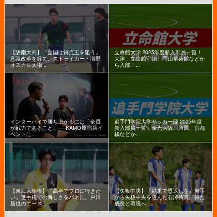
【阪南大高】『全国は得点王を狙う』
立命館大学 2025年度新入部員一覧！
意識改革を経て、ストライカー・増野
大津、立命館宇治、岡山学芸館などか
オスカル太陽...
ら入部！...
インターハイで勝ち上がるには「全員
追手門学院大学サッカー部 2025年度
が戦力であること」──KAMO原宿店イ
新入部員一覧！金光大阪、興國、京都
ベントに...
橘などか...
【東海大相模】『高卒でプロに行きた
【矢板中央】『結果で恩返しを』岩手
い』選手権での悔しさをバネに。戸川
から矢板中央を選んだ石澤侑真。得た
昌也のエース...
成長と環境へ...