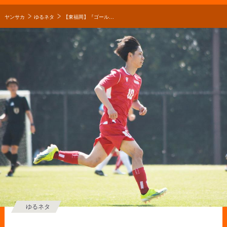
ヤンサカ
ゆるネタ
【東福岡】『ゴール前で違いを、得点に結びつくプレーを見せたい』伝統の10番を背負う児玉愁都が目指すもの【○○の誓い】
ゆるネタ