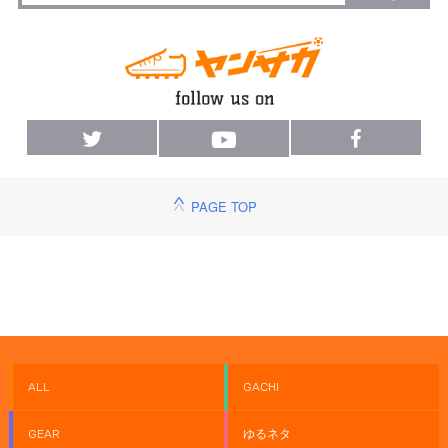
PAGE TOP
ALL
GACHI
GEAR
ゆるネタ