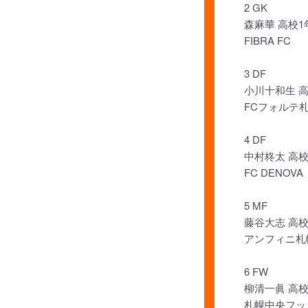
2 GK
森麻華 高校1
FIBRA FC
3 DF
小川十和生 
FCフォルテ
4 DF
中村柊太 高校
FC DENOVA
5 MF
藤谷大志 高校
アンフィニ札
6 FW
柳清一眞 高校
札幌中央フッ