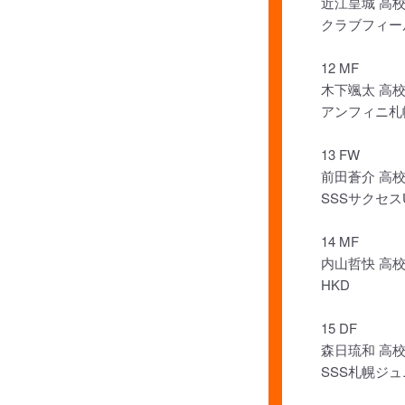
近江皇城 高校
クラブフィー
12 MF
木下颯太 高校
アンフィニ札
13 FW
前田蒼介 高校
SSSサクセスU
14 MF
内山哲快 高校
HKD
15 DF
森日琉和 高校
SSS札幌ジ