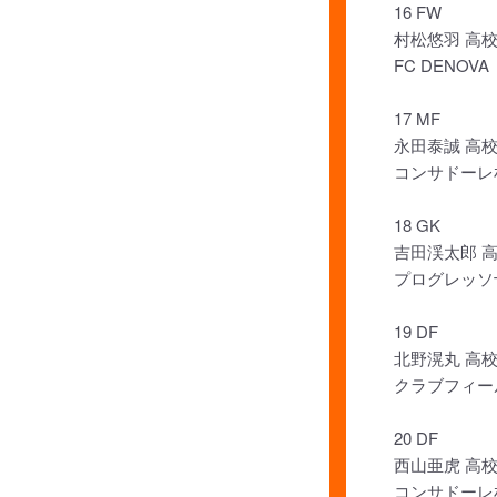
16 FW
村松悠羽 高校
FC DENOVA
17 MF
永田泰誠 高校
コンサドーレ
18 GK
吉田渓太郎 
プログレッソ
19 DF
北野滉丸 高校
クラブフィー
20 DF
西山亜虎 高校
コンサドーレ