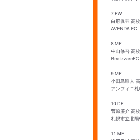
7 FW
白府眞羽 高校
AVENDA FC
8 MF
中山修吾 高校
RealizzareFC
9 MF
小田島唯人 
アンフィニ札
10 DF
菅原廉介 高校
札幌市立北陽
11 MF