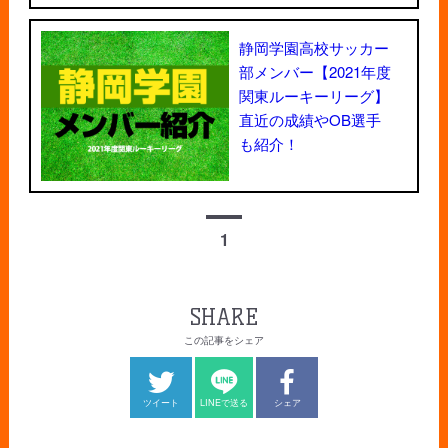
静岡学園高校サッカー
部メンバー【2021年度
関東ルーキーリーグ】
直近の成績やOB選手
も紹介！
1
SHARE
この記事をシェア
ツイート
LINEで送る
シェア