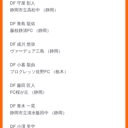
DF 守屋 彰人
静岡市立高松中 （静岡）
DF 青島 龍佑
藤枝静清FC （静岡）
DF 成川 悠弥
ヴァーデュア三島 （静岡）
DF 小暮 龍由
プログレッソ佐野FC （栃木）
DF 藤田 匠人
FC桜が丘 （静岡）
DF 青木 一晃
静岡市立清水飯田中 （静岡）
DF 小澤 里空