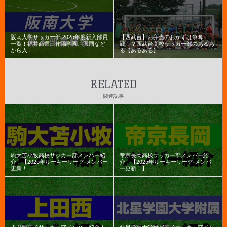
阪南大学サッカー部 2025年度新入部員
【西武台】お弁当のおかずは争奪
一覧！福井商業、作陽学園、興國など
戦！？西武台高校サッカー部のあるあ
から入...
る【あるある】
RELATED
関連記事
駒大苫小牧高校サッカー部メンバー紹
帝京長岡高校サッカー部メンバー紹
介！【2025年ルーキーリーグ メンバー
介！【2025年ルーキーリーグ メンバ
更新！...
ー更新！】
上田西高校サッカー部メンバー紹介！
北星学園大学附属高校サッカー部メン