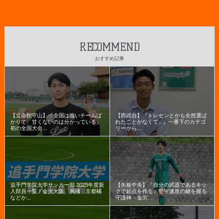
RECOMMEND
おすすめ記事
【立命館守山】『全国は強いチームば
【西武台】『トレセンとかも全然選ば
かりで、甘くないのは分かっている』
れたことがなくて...』一番下のカテゴ
初の全国大会...
リーから...
追手門学院大学サッカー部 2025年度新
【矢板中央】『自分の武器であるキッ
入部員一覧！金光大阪、興國、京都橘
クで起点を作る』堅守速攻の鍵を握る
などか...
守護神・金沢...