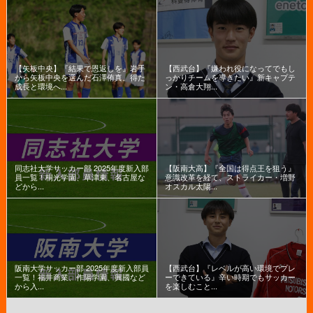
【矢板中央】『結果で恩返しを』岩手
【西武台】『嫌われ役になってでもし
から矢板中央を選んだ石澤侑真。得た
っかりチームを導きたい』新キャプテ
成長と環境へ...
ン・高倉大翔...
同志社大学サッカー部 2025年度新入部
【阪南大高】『全国は得点王を狙う』
員一覧！桐光学園、草津東、名古屋な
意識改革を経て、ストライカー・増野
どから...
オスカル太陽...
阪南大学サッカー部 2025年度新入部員
【西武台】『レベルが高い環境でプレ
一覧！福井商業、作陽学園、興國など
ーできている』辛い時期でもサッカー
から入...
を楽しむこと...