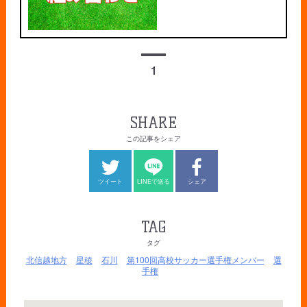
1
SHARE
この記事をシェア
ツイート
LINEで送る
シェア
TAG
タグ
北信越地方
星稜
石川
第100回高校サッカー選手権メンバー
選
手権