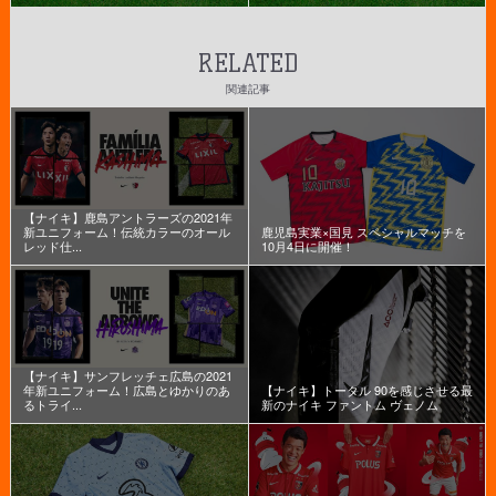
RELATED
関連記事
【ナイキ】鹿島アントラーズの2021年
新ユニフォーム！伝統カラーのオール
鹿児島実業×国見 スペシャルマッチを
レッド仕...
10月4日に開催！
【ナイキ】サンフレッチェ広島の2021
年新ユニフォーム！広島とゆかりのあ
【ナイキ】トータル 90を感じさせる最
るトライ...
新のナイキ ファントム ヴェノム