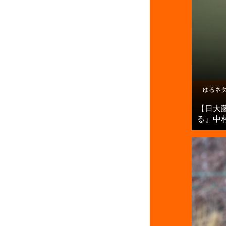
ゆるネ
【日大
る』中村