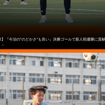
タ
東】『今治の"のどかさ"も良い』決勝ゴールで新人戦優勝に貢
..