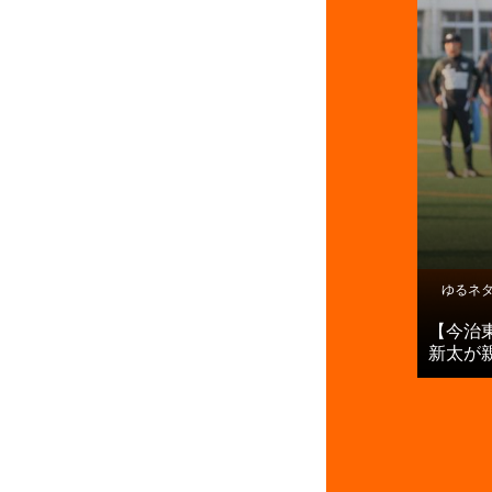
ゆるネ
【今治
新太が親元