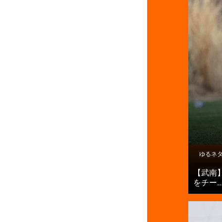
ゆるネ
【武南
をチー..