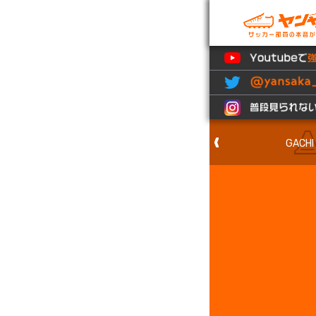
All
GACHI
タ