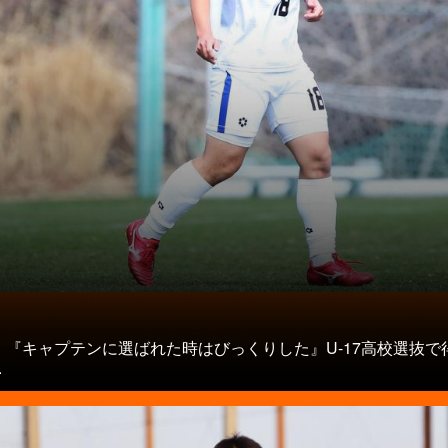
タ
】『キャプテンに選ばれた時はびっくりした』U-17高校選抜で
.