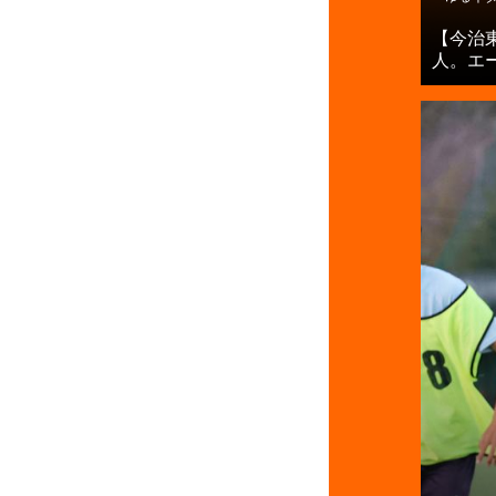
【今治
人。エー