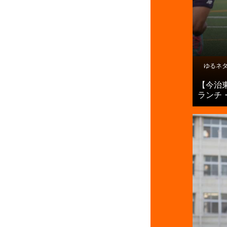
ゆるネ
【今治
ランチ・.