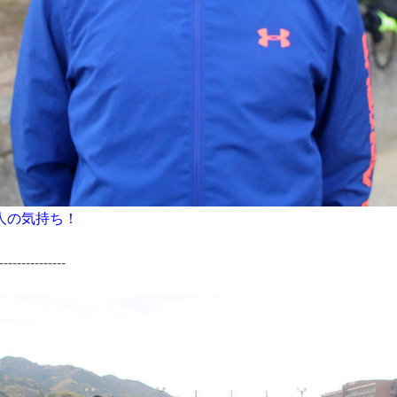
人の気持ち！
---------------