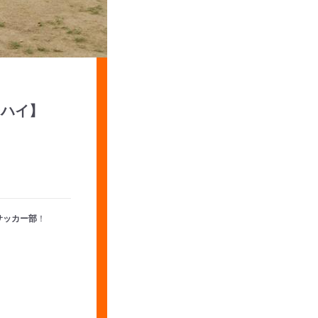
ーハイ】
サッカー部
！