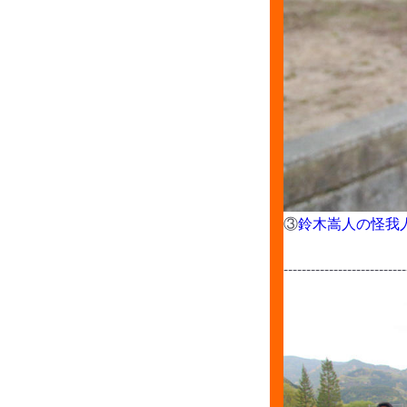
③
鈴木嵩人の怪我
---------------------------