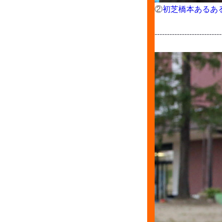
②
初芝橋本あるあ
---------------------------