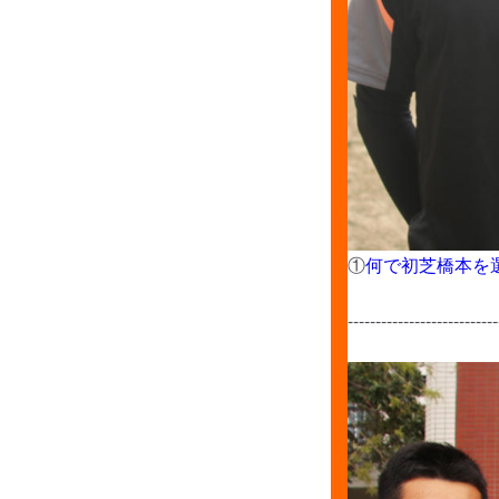
①
何で初芝橋本を
---------------------------