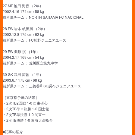
27 MF 池田 海音 （2年）
2002.4.16 174 cm / 58 kg
前所属チーム： NORTH SAITAMA FC NACIONAL
28 FW 岩本 帆流風 （2年）
2002.12.8 175 cm / 62 kg
前所属チーム： FC杉野ジュニアユース
29 FW 栗原 滉 （1年）
2004.2.17 169 cm / 54 kg
前所属チーム： 荒川区立第九中学
30 GK 武田 涼佑 （1年）
2003.6.7 175 cm / 68 kg
前所属チーム： 三菱養和SC調布ジュニアユース
［東京都予選の結果］
・2次TB2回戦 1-0 自由研心
・2次TB準々決勝 1-0 国士舘
・2次TB準決勝 1-0 関東一
・2次TB決勝 1-0 東海大高輪台
■記事の紹介