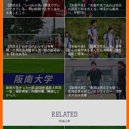
【西武台】『レベルが高い環境でプレ
【矢板中央】『矢板中央であれば自分
ーできている』辛い時期でもサッカー
の課題と向き合える』埼玉から栃木
を楽しむこと...
へ...平野巧...
【西武台】お弁当のおかずは争奪
【矢板中央】『結果で恩返しを』岩手
戦！？西武台高校サッカー部のあるあ
から矢板中央を選んだ石澤侑真。得た
る【あるある】
成長と環境へ...
阪南大学サッカー部 2025年度新入部員
【阪南大高】『全国は得点王を狙う』
一覧！福井商業、作陽学園、興國など
意識改革を経て、ストライカー・増野
から入...
オスカル太陽...
RELATED
関連記事