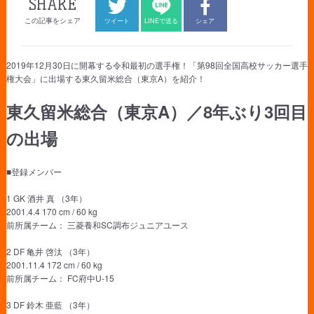
SHARE
この記事をシェア
ツイート
LINEで送る
シェア
2019年12月30日に開幕する令和最初の選手権！「第98回全国高校サッカー選手
権大会」に出場する東久留米総合（東京A）を紹介！
東久留米総合（東京A）／8年ぶり3回目
の出場
■登録メンバー
1 GK 酒井 真 （3年）
2001.4.4 170 cm / 60 kg
前所属チーム： 三菱養和SC調布ジュニアユース
2 DF 亀井 啓汰 （3年）
2001.11.4 172 cm / 60 kg
前所属チーム： FC府中U-15
3 DF 鈴木 亜藍 （3年）