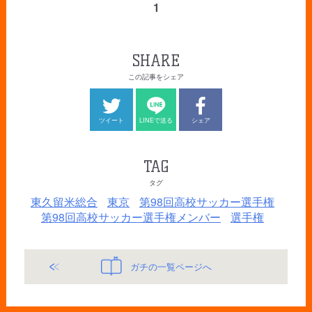
1
SHARE
この記事をシェア
ツイート
LINEで送る
シェア
TAG
タグ
東久留米総合
東京
第98回高校サッカー選手権
第98回高校サッカー選手権メンバー
選手権
ガチの一覧ページへ