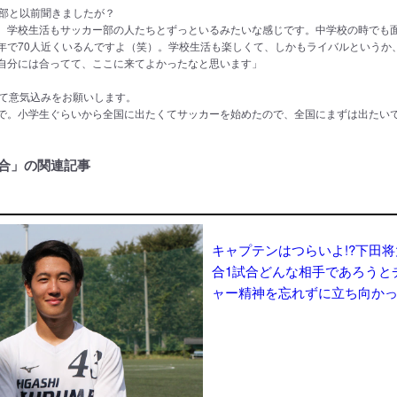
ー部と以前聞きましたが？
、学校生活もサッカー部の人たちとずっといるみたいな感じです。中学校の時でも面
年で70人近くいるんですよ（笑）。学校生活も楽しくて、しかもライバルというか
自分には合ってて、ここに来てよかったなと思います」
けて意気込みをお願いします。
で。小学生ぐらいから全国に出たくてサッカーを始めたので、全国にまずは出たい
合」の関連記事
キャプテンはつらいよ!?下田将
合1試合どんな相手であろうと
ャー精神を忘れずに立ち向か