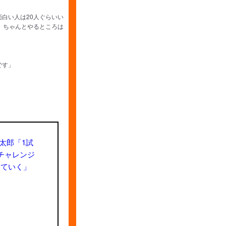
白い人は20人ぐらいい
、ちゃんとやるところは
です」
太郎「1試
チャレンジ
っていく」