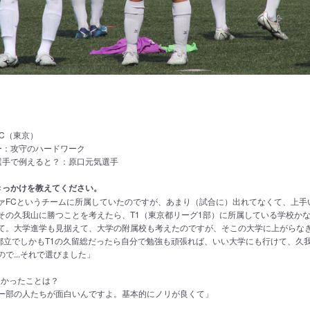
g
C（東京）
ー：攻守のハードワーク
選手で例えると？：原口元気選手
きっかけを教えてください。
ァFCというチームに所属していたのですが、あまり（試合に）出れてなくて、上手
その久我山に勝つことを考えたら、T1（東京都リーグ1部）に所属している学校か
て。大学進学も見据えて、大学の附属校も考えたのですが、そこの大学に上がらな
に、都立でしかもT1の久留総だったら自分で勉強も頑張れば、いい大学にも行けて、久
で...それで選びました」
良かったことは？
ー部の人たちが面白いんですよ。基本的にノリが良くて」