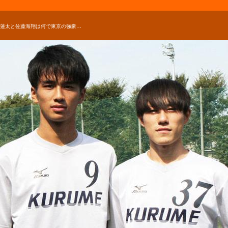
岩田蓮太と佐藤海翔は何で東京の強豪・東久留米総合サッカー部を選んだのか？【2019年 第98回全国高校サッカー選手権 出場校】