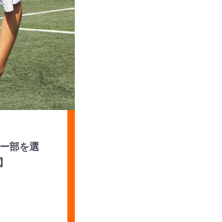
ー部を選
】