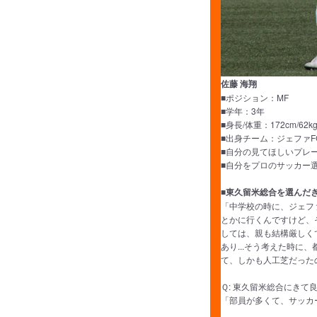
佐藤 海翔
■ポジション：MF
■学年：3年
■身長/体重：172cm/62k
■出身チーム：ジェファF
■自分の見てほしいプレ
■自分をプロのサッカー
■東久留米総合を選んだ
「中学校の時に、ジェフ
とかに行くんですけど、
しては、親も結構厳しく
あり...そう考えた時
て、しかも人工芝だったの
Ｑ: 東久留米総合にきて
「部員が多くて、サッカ