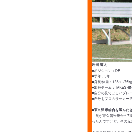
岩田 蓮太
■ポジション：DF
■学年：3年
■身長/体重：186cm/76k
■出身チーム：TAKESH
■自分の見てほしいプレ
■自分をプロのサッカー
■東久留米総合を選んだ
「兄が東久留米総合の7
ったんですけど、その兄