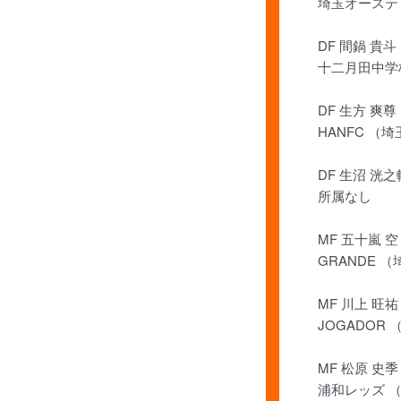
埼玉オーステ
DF 間鍋 貴斗
十二月田中学
DF 生方 爽尊
HANFC （埼
DF 生沼 洸之
所属なし
MF 五十嵐 空
GRANDE 
MF 川上 旺祐
JOGADOR
MF 松原 史季
浦和レッズ 