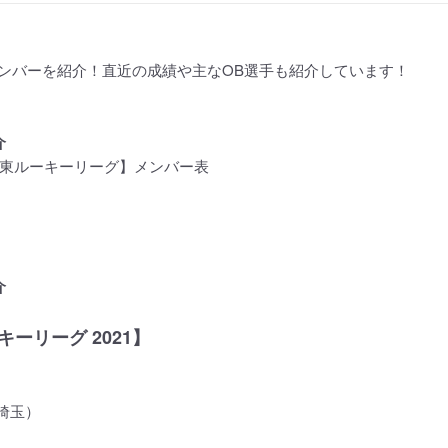
ンバーを紹介！直近の成績や主なOB選手も紹介しています！
介
【関東ルーキーリーグ】メンバー表
介
ーリーグ 2021】
（埼玉）