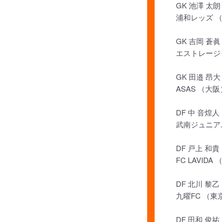
GK 池澤 太朗
浦和レッズ 
GK 吉岡 蒼眞
エストレージ
GK 田邉 昂大
ASAS （大阪
DF 中 音煌人
武南ジュニア
DF 戸上 和貴
FC LAVIDA
DF 北川 黎乙
九曜FC （東
DF 田和 俊祐