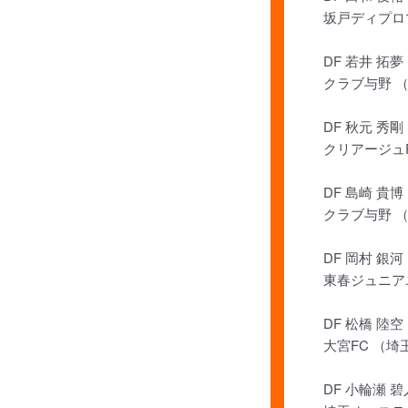
坂戸ディプロ
DF 若井 拓夢
クラブ与野 
DF 秋元 秀剛
クリアージュ
DF 島崎 貴博
クラブ与野 
DF 岡村 銀河
東春ジュニア
DF 松橋 陸空
大宮FC （埼
DF 小輪瀬 碧