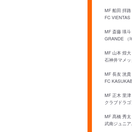
MF 船田 拝路
FC VIENTA
MF 斎藤 瑛斗
GRANDE 
MF 山本 煌大
石神井マメッ
MF 長友 洸貴
FC KASUK
MF 正木 里津
クラブドラゴ
MF 髙橋 秀太
武南ジュニア