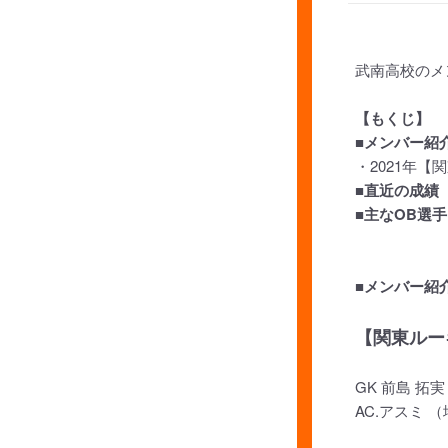
武南高校のメ
【もくじ】
■メンバー紹
・2021年
■直近の成績
■主なOB選手
■メンバー紹
【関東ルーキ
GK 前島 拓実
AC.アスミ 