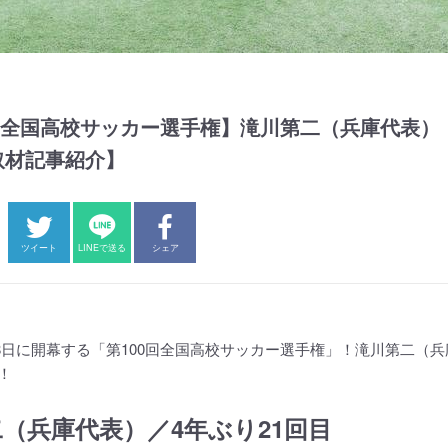
0回全国高校サッカー選手権】滝川第二（兵庫代表）
年取材記事紹介】
ツイート
LINEで送る
シェア
2月28日に開幕する「第100回全国高校サッカー選手権」！滝川第二（
！
（兵庫代表）／4年ぶり21回目