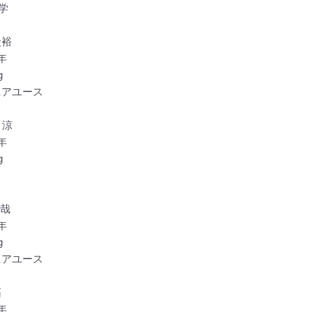
学
圭裕
 年
g
ニアユース
 涼
 年
g
郁哉
 年
g
ニアユース
拓
 年