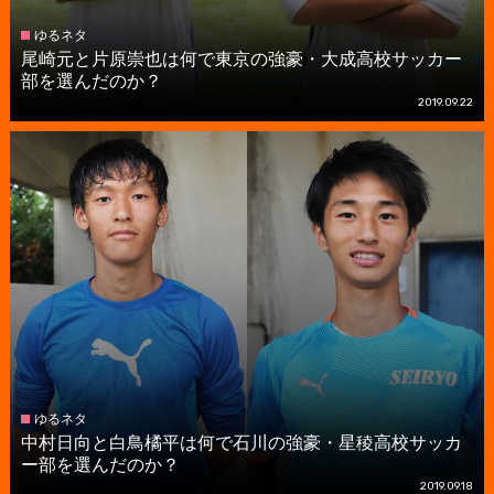
ゆるネタ
尾崎元と片原崇也は何で東京の強豪・大成高校サッカー
部を選んだのか？
2019.09.22
ゆるネタ
中村日向と白鳥橘平は何で石川の強豪・星稜高校サッカ
ー部を選んだのか？
2019.09.18