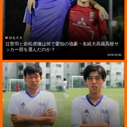
ゆるネタ
辻聖羽と岩松虎徹は何で愛知の強豪・名経大高蔵高校サ
ッカー部を選んだのか？
2019.09.30