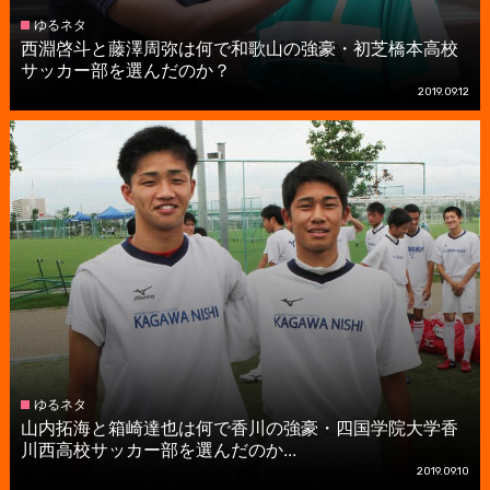
ゆるネタ
西淵啓斗と藤澤周弥は何で和歌山の強豪・初芝橋本高校
サッカー部を選んだのか？
2019.09.12
ゆるネタ
山内拓海と箱崎達也は何で香川の強豪・四国学院大学香
川西高校サッカー部を選んだのか...
2019.09.10