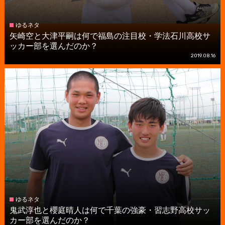
ゆるネタ
矢崎空と大津平嗣は何で福島の注目校・学法石川高校サ
ッカー部を選んだのか？
2019.08.16
ゆるネタ
鬼武淳也と櫻庭晴人は何で千葉の強豪・習志野高校サッ
カー部を選んだのか？