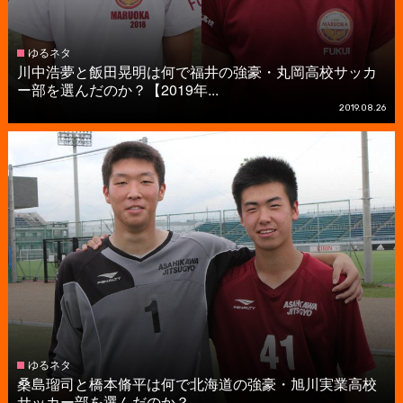
ゆるネタ
川中浩夢と飯田晃明は何で福井の強豪・丸岡高校サッカ
ー部を選んだのか？【2019年...
2019.08.26
ゆるネタ
桑島瑠司と橋本脩平は何で北海道の強豪・旭川実業高校
サッカー部を選んだのか？