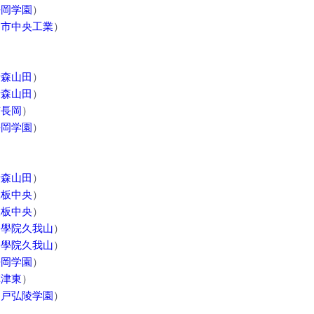
静岡学園
）
日市中央工業
）
青森山田
）
青森山田
）
京長岡
）
静岡学園
）
青森山田
）
矢板中央
）
矢板中央
）
國學院久我山
）
國學院久我山
）
静岡学園
）
草津東
）
神戸弘陵学園
）