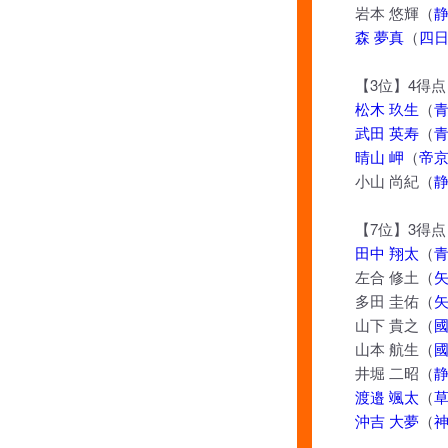
岩本 悠輝（
森 夢真
（
四
【3位】4得点
松木 玖生
（
武田 英寿
（
晴山 岬
（
帝
小山 尚紀（
【7位】3得点
田中 翔太
（
左合 修土（
多田 圭佑（
山下 貴之（
山本 航生（
井堀 二昭（
渡邉 颯太
（
沖吉 大夢
（