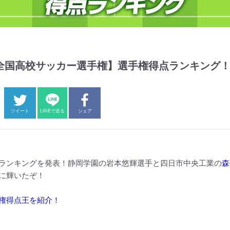
回全国高校サッカー選手権】選手権得点ランキング
ツイート
LINEで送る
シェア
ランキングを発表！静岡学園の岩本悠輝選手と四日市中央工業の
森
に輝いたぞ！
権得点王を紹介！