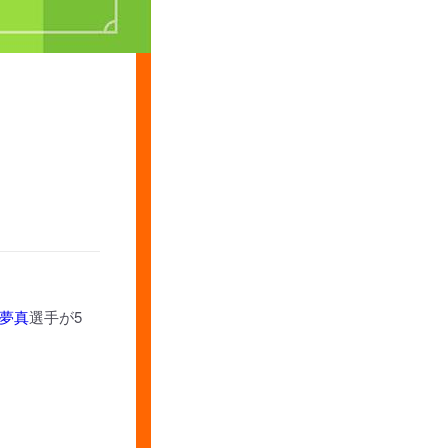
！
夢真
選手が5