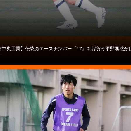
タ
市中央工業】伝統のエースナンバー『17』を背負う平野颯汰が
.