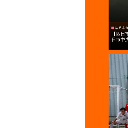
ゆるネ
【四日
日市中央工