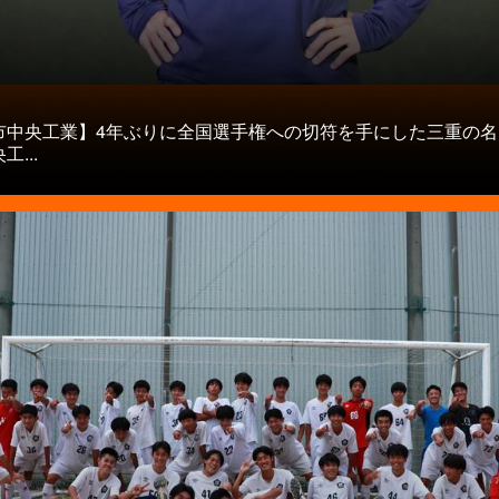
タ
市中央工業】4年ぶりに全国選手権への切符を手にした三重の名
...