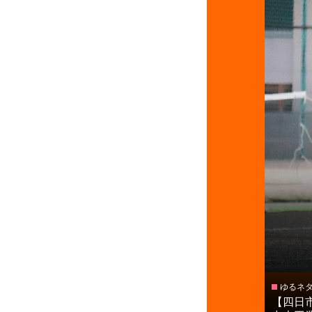
ゆるネ
【四日