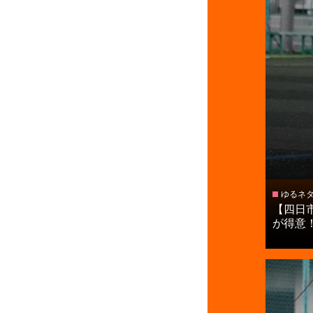
ゆるネ
【四日
が得意！.