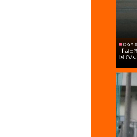
ゆるネ
【四日
国での..