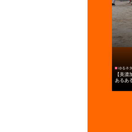
ゆるネ
【美濃
あるある【