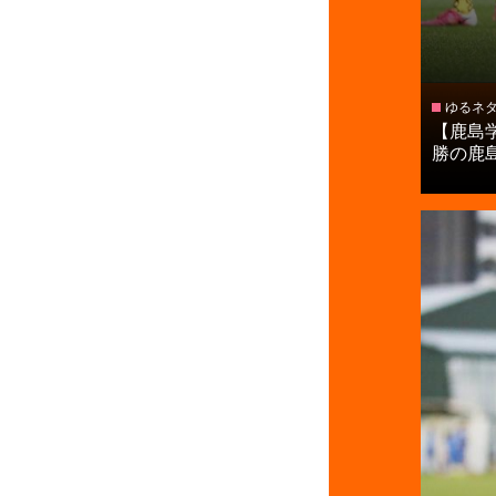
ゆるネ
【鹿島
勝の鹿島学