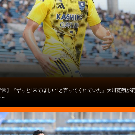
タ
学園】『ずっと"来てほしい"と言ってくれていた』大川寛翔が
..