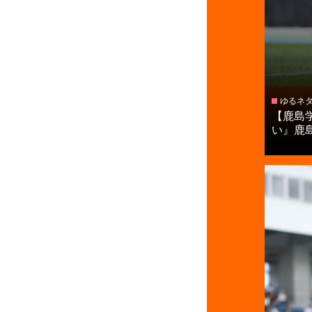
ゆるネ
【鹿島
い』鹿島