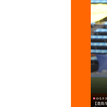
ゆるネ
【鹿島