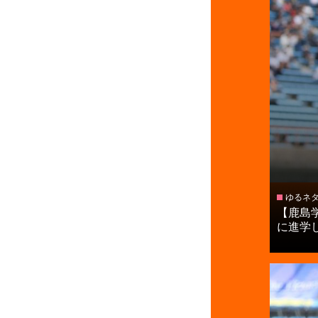
ゆるネ
【鹿島
に進学し.