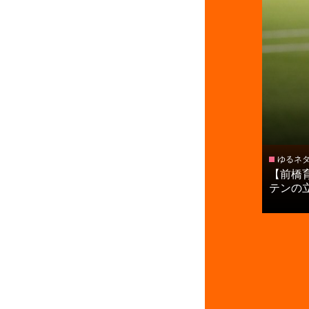
ゆるネ
【前橋
テンの立石