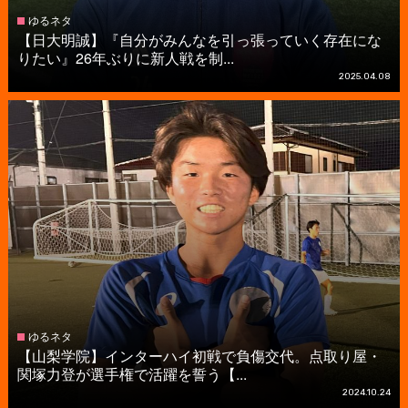
ゆるネタ
【日大明誠】『自分がみんなを引っ張っていく存在にな
りたい』26年ぶりに新人戦を制...
2025.04.08
ゆるネタ
【山梨学院】インターハイ初戦で負傷交代。点取り屋・
関塚力登が選手権で活躍を誓う【...
2024.10.24