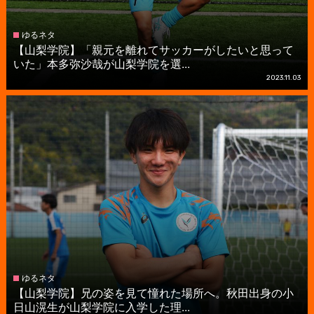
ゆるネタ
【山梨学院】「親元を離れてサッカーがしたいと思って
いた」本多弥沙哉が山梨学院を選...
2023.11.03
ゆるネタ
【山梨学院】兄の姿を見て憧れた場所へ。秋田出身の小
日山滉生が山梨学院に入学した理...