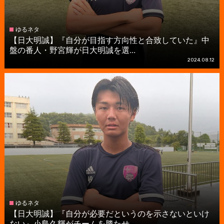
ゆるネタ
【日大明誠】『自分が目指す方向性と合致していた』中
盤の番人・野宮輝が日大明誠を選...
2024.08.12
ゆるネタ
【日大明誠】『自分が必要だというのを示さないといけ
ない』小島久輝がチームを勝たせ...