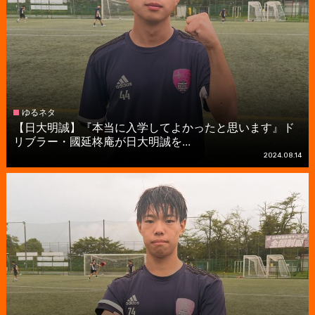
ゆるネタ
【日大明誠】『本当に入学してよかったと思います』ド
リブラー・國延柊庵が日大明誠を...
2024.08.14