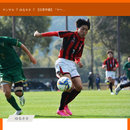
ヤンサカ
ゆるネタ
【日章学園】『マークが激しくなっても仕掛けていける選手にならないといけない』攻撃の中心・南創太の覚悟【○○の誓い】
ゆるネタ