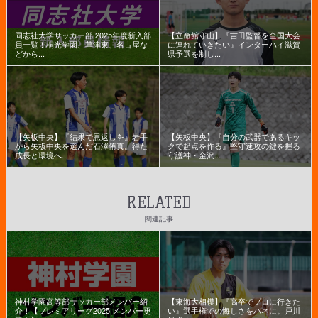
同志社大学サッカー部 2025年度新入部
【立命館守山】『吉田監督を全国大会
員一覧！桐光学園、草津東、名古屋な
に連れていきたい』インターハイ滋賀
どから...
県予選を制し...
【矢板中央】『結果で恩返しを』岩手
【矢板中央】『自分の武器であるキッ
から矢板中央を選んだ石澤侑真。得た
クで起点を作る』堅守速攻の鍵を握る
成長と環境へ...
守護神・金沢...
RELATED
関連記事
神村学園高等部サッカー部メンバー紹
【東海大相模】『高卒でプロに行きた
介！【プレミアリーグ2025 メンバー更
い』選手権での悔しさをバネに。戸川