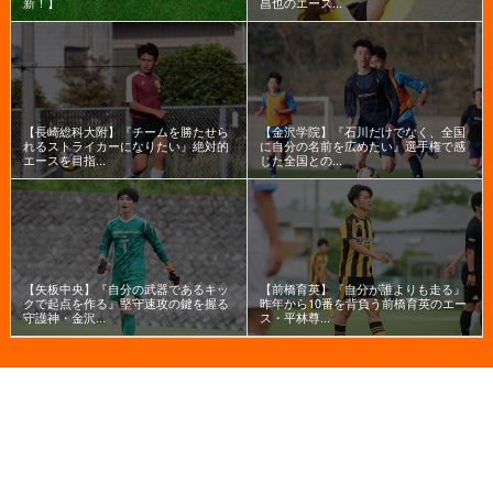
新！】
昌也のエース...
【長崎総科大附】『チームを勝たせら
【金沢学院】『石川だけでなく、全国
れるストライカーになりたい』絶対的
に自分の名前を広めたい』選手権で感
エースを目指...
じた全国との...
【矢板中央】『自分の武器であるキッ
【前橋育英】『自分が誰よりも走る』
クで起点を作る』堅守速攻の鍵を握る
昨年から10番を背負う前橋育英のエー
守護神・金沢...
ス・平林尊...