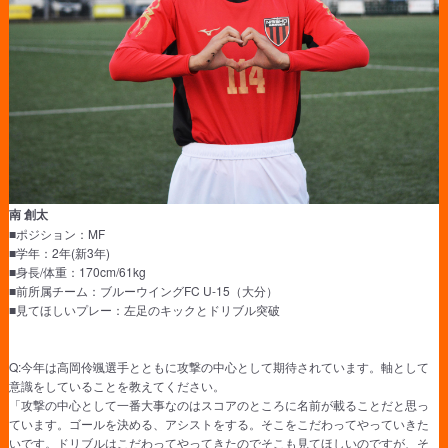
南 創太
■ポジション：MF
■学年：2年(新3年)
■身長/体重：170cm/61kg
■前所属チーム：ブルーウイングFC U-15（大分）
■見てほしいプレー：左足のキックとドリブル突破
Q:今年は高岡伶颯選手とともに攻撃の中心として期待されています。軸として
意識をしていることを教えてください。
「攻撃の中心として一番大事なのはスコアのところに名前が載ることだと思っ
ています。ゴールを決める、アシストをする。そこをこだわってやっていきた
いです。ドリブルはこだわってやってきたのでそこも見てほしいのですが、そ