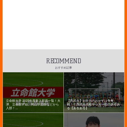
RECOMMEND
おすすめ記事
立命館大学 2025年度新入部員一覧！大
【西武台】お弁当のおかずは争奪
津、立命館宇治、岡山学芸館などから
戦！？西武台高校サッカー部のあるあ
入部！...
る【あるある】