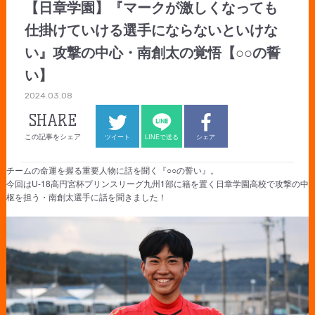
【日章学園】『マークが激しくなっても
仕掛けていける選手にならないといけな
い』攻撃の中心・南創太の覚悟【○○の誓
い】
2024.03.08
SHARE
この記事をシェア
ツイート
LINEで送る
シェア
チームの命運を握る重要人物に話を聞く『○○の誓い』。
今回はU-18高円宮杯プリンスリーグ九州1部に籍を置く日章学園高校で攻撃の中
枢を担う・南創太選手に話を聞きました！