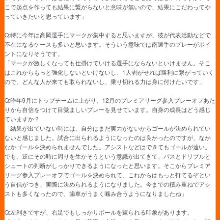
こで起点を作っても結果に繋がらないと意味が無いので、結果にこだわってや
っていきたいと思っています」
Q:特に今年は高岡選手にマークが集中すると思いますが、彼が代表活動などで
不在になるケースも多いと思います。そういう意味では南選手のプレーがポイ
ントになりそうです。
「マークが激しくなっても仕掛けていける選手にならないといけません。そこ
はこれからもっと強化しないといけないし、1人剥がせれば勝利に繋がっていく
ので、どんな人が来ても取られないし、乗り切れる力は身に付けたいです」
Q:昨年9月にトップチームに上がり、12月のプレミアリーグ参入プレーオフあた
りから自信をつけて目覚ましいプレーを見せています。自身の成長はどう感じ
ていますか？
「結果が出ていない時には、自分はまだ実力がないからゴールが決められてい
ないと感じました。試合に出られるようになったのは良かったのですが、なか
なかゴールを決められませんでした。アシストなどはできてもゴールが遠い。
でも、逆にその時に周りを生かそうという意識が出てきて、パスとドリブルと
シュートの判断がしっかりできるようになったと思います。そこからプレミア
リーグ参入プレーオフでゴールを決められて、これからはもっと打てるぞとい
う自信がつき、実際に決められるようになりました。今までの積み重ねでアシ
ストも多くなったので、歯車がうまく噛み合うようになりましたね」
Q:左利きですが、右足でもしっかりボールを蹴られる印象があります。