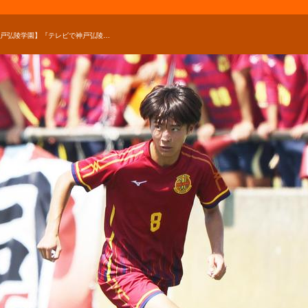
【神戸弘陵学園】『テレビで神戸弘陵の試合を見て憧れた』昨年の選手権も経験した下醉尾朔也が神戸弘陵を選んだ理由と、入学してから得た成長【進路】