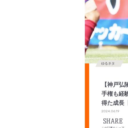
ゆるネタ
【神戸弘
手権も経
得た成長
2024.06.19
SHARE
この記事をシェア