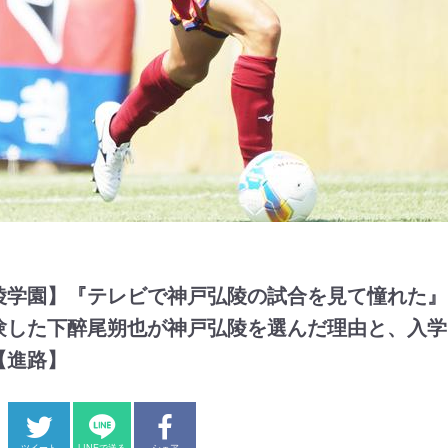
陵学園】『テレビで神戸弘陵の試合を見て憧れた』
験した下醉尾朔也が神戸弘陵を選んだ理由と、入学
【進路】
ツイート
LINEで送る
シェア