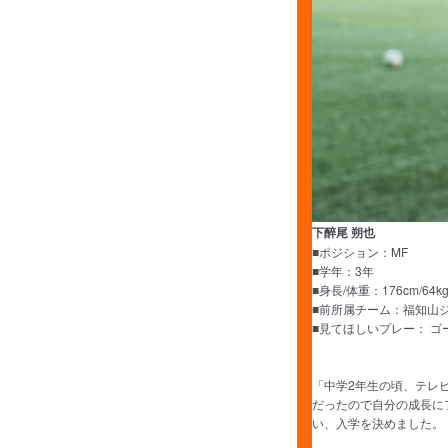
下醉尾 朔也
■ポジション：MF
■学年：3年
■身長/体重：176cm/64k
■前所属チーム：福知山
■見てほしいプレー： 
「中学2年生の頃、テレ
だったので自分の成長に
い、入学を決めました。