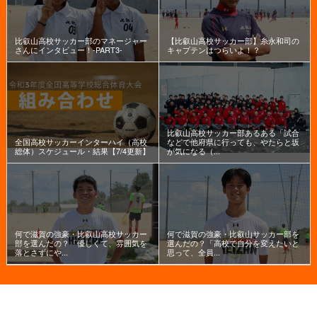
比叡山高校サッカー部のマネージャー
【比叡山高校サッカー部】糸永和司の
さんにインタビュー！-PART3-
キャプテンはつらいよ！？
比叡山高校サッカー部あるある「試合
全国高校サッカーインターハイ（高校
などで他府県に行っても、やたらと坂
総体）スケジュール・結果【7/4更新】
が気になる（...
何で滋賀の強豪・比叡山高校サッカー
何で滋賀の強豪・比叡山サッカー部を
部を選んだの？「優しくて、雰囲気を
選んだの？「高校で自分を変えたいと
落とさずにや...
思って、全員...