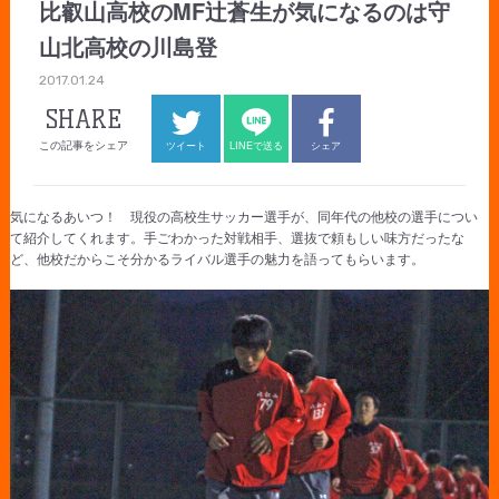
比叡山高校のMF辻蒼生が気になるのは守
山北高校の川島登
2017.01.24
SHARE
この記事をシェア
ツイート
LINEで送る
シェア
気になるあいつ！ 現役の高校生サッカー選手が、同年代の他校の選手につい
て紹介してくれます。手ごわかった対戦相手、選抜で頼もしい味方だったな
ど、他校だからこそ分かるライバル選手の魅力を語ってもらいます。