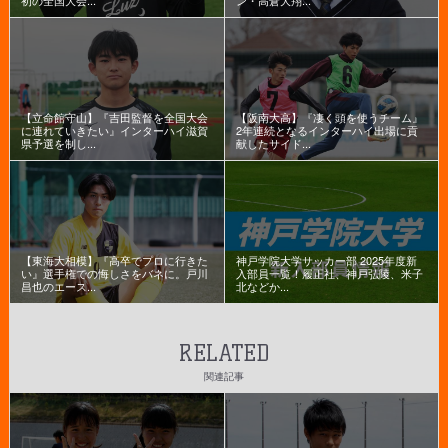
【立命館守山】『吉田監督を全国大会
【阪南大高】『凄く頭を使うチーム』
に連れていきたい』インターハイ滋賀
2年連続となるインターハイ出場に貢
県予選を制し...
献したサイド...
【東海大相模】『高卒でプロに行きた
神戸学院大学サッカー部 2025年度新
い』選手権での悔しさをバネに。戸川
入部員一覧！履正社、神戸弘陵、米子
昌也のエース...
北などか...
RELATED
関連記事