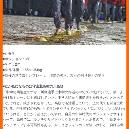
■辻蒼生
■ポジション：MF
■学年：2年
■身長/体重：165cm/54kg
■自分の見てほしいプレー：「球際の強さ、攻守の切り替えの早さ」
■辻が気になるのは守山北高校の川島登
「中学の同級生ですが、川島選手は中学の部活の中でズバ抜けていた。彼一人
だけ県トレセンにも選ばれていた。中学の時から川島選手を抜きたいと思って
いたけれど、抜ききれなかった。高校でも活躍していて、上の代でも試合に出
ている。中学時代のFWからボランチやサイドバックなどにポジションは変わっ
ているけど、とにかく超えたいですね。自分の中学時代のポジションはサイド
ハーフ。高校ではボランチやサイドバックをやることもあるので、川島選手と
マッチアップする可能性もある。向こうはフィジカルが強いけれど、負ける気