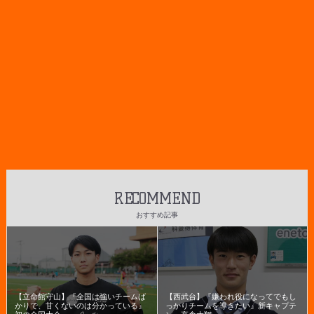
RECOMMEND
おすすめ記事
【立命館守山】『全国は強いチームば
【西武台】『嫌われ役になってでもし
かりで、甘くないのは分かっている』
っかりチームを導きたい』新キャプテ
初の全国大会...
ン・高倉大翔...